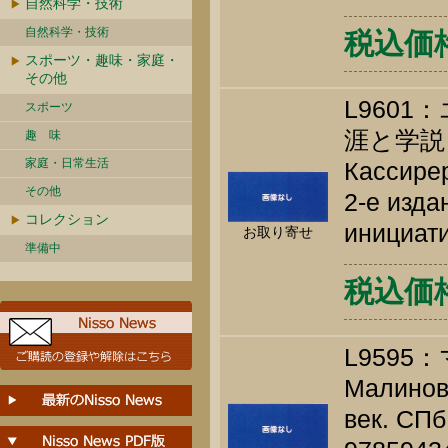
自然科学・技術
自然科学・技術
税込価格 
スポーツ・趣味・家庭・
その他
L960
スポーツ
涯と学説
趣 味
家庭・日常生活
Кассирер
その他
2-е изда
コレクション
инициати
お取り寄せ
準備中
税込価格 
L959
Малинов 
век. СПб