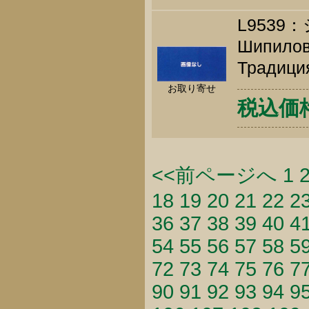
L953
Шипилов 
Традиция
お取り寄せ
税込価格 
<<前ページへ
1
18
19
20
21
22
2
36
37
38
39
40
4
54
55
56
57
58
5
72
73
74
75
76
7
90
91
92
93
94
9