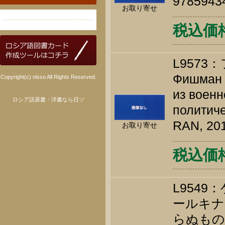
9785943
お取り寄せ
税込価格 
L957
Фишман Л
Copyright(c) nisso All Rights Reserved.
из военн
ロシア語原書・洋書なら日ソ
политиче
RAN, 201
お取り寄せ
税込価格 
L954
ールキナ
らぬもの