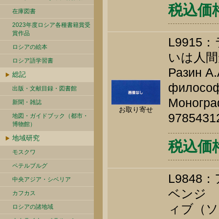
税込価格 
在庫図書
2023年度ロシア各種書籍賞受
賞作品
L991
ロシアの絵本
いは人間
ロシア語学習書
Разин А.
総記
философ
出版・文献目録・図書館
Монограф
新聞・雑誌
お取り寄せ
9785431
地図・ガイドブック（都市・
博物館）
地域研究
税込価格 
モスクワ
ペテルブルグ
L984
中央アジア・シベリア
ベンジ 
カフカス
ィブ（ソ
ロシアの諸地域