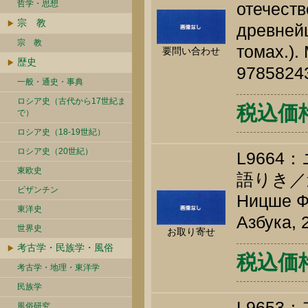
哲学・思想
отечест
宗 教
древней
宗 教
томах.).
要問い合わせ
歴史
9785824
一般・通史・事典
ロシア史（古代から17世紀ま
税込価
で）
ロシア史（18-19世紀）
ロシア史（20世紀）
L966
東欧史
語りき／
ビザンチン
Ницше Ф.
東洋史
Азбука, 
世界史
お取り寄せ
考古学・民族学・風俗
税込価格 
考古学・地理・東洋学
民族学
L965
風俗研究