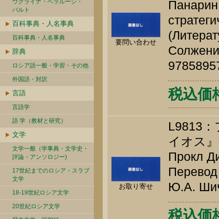
ウクライナ・ベラルーシ・
Панарин 
バルト
стратеги
百科事典・人名事典
(Литера
百科事典・人名事典
要問い合わせ
Солжениц
辞典
9785895
ロシア語一般・学習・その他
外国語・対訳
税込価
言語
言語学
語 学（教材と研究）
L9813
文学
イオス』
文学一般（学事典・文学史・
Прокл Ди
評論・アンソロジー)
Перевод 
17世紀までのロシア・スラブ
文学
Ю.А. Шич
お取り寄せ
18-19世紀ロシア文学
20世紀ロシア文学
税込価格 