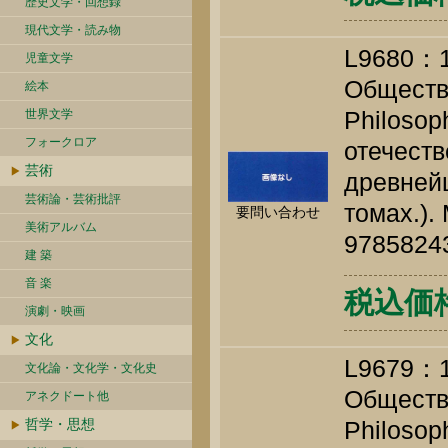
歴史文学・回想録
現代文学・読み物
L968
児童文学
Обществе
絵本
Philosop
世界文学
フォークロア
отечест
芸術
древней
芸術論・芸術批評
томах.).
要問い合わせ
美術アルバム
9785824
建 築
音 楽
税込価
演劇・映画
文化
L967
文化論・文化学・文化史
Обществе
アネクドート他
哲学・思想
Philosop