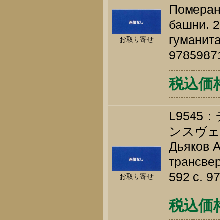
Померанц
башни. 2
гуманита
お取り寄せ
9785987
税込価格 
L954
ンスヴェ
Дьяков А
трансвер
592 c. 9
お取り寄せ
税込価格 