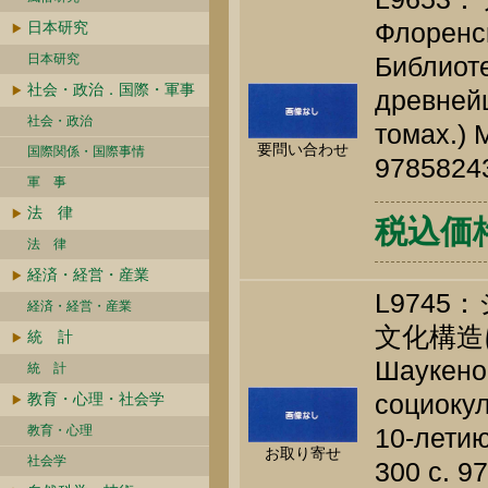
Флоренск
日本研究
日本研究
Библиот
社会・政治．国際・軍事
древней
社会・政治
томах.) 
要問い合わせ
国際関係・国際事情
9785824
軍 事
法 律
税込価格 
法 律
経済・経営・産業
L974
経済・経営・産業
文化構造
統 計
Шаукенов
統 計
социокул
教育・心理・社会学
教育・心理
10-летию
お取り寄せ
社会学
300 c. 9