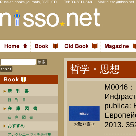
Russian books, journals, DVD, CD Tel: 03-3811-6481 Mail:
nisso@nisso.net
哲学・思想
M004
新 刊 書
Инфраст
新 刊 書
publica:
在 庫 図 書
Европейс
在 庫 図 書
2013. 35
お取り寄せ
おすすめ
アレクシエーヴィチ著作集