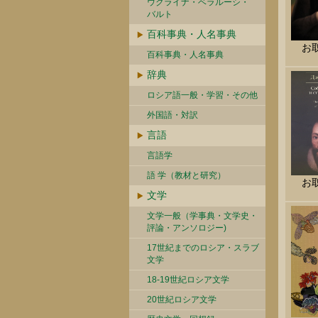
ウクライナ・ベラルーシ・
バルト
百科事典・人名事典
お
百科事典・人名事典
辞典
ロシア語一般・学習・その他
外国語・対訳
言語
言語学
語 学（教材と研究）
お
文学
文学一般（学事典・文学史・
評論・アンソロジー)
17世紀までのロシア・スラブ
文学
18-19世紀ロシア文学
20世紀ロシア文学