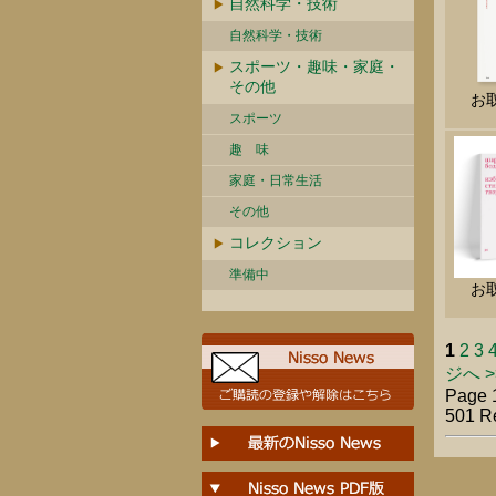
自然科学・技術
自然科学・技術
スポーツ・趣味・家庭・
その他
お
スポーツ
趣 味
家庭・日常生活
その他
コレクション
準備中
お
1
2
3
ジへ >
Page 1
501 R