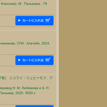
 Классика). М.: Пальмира , Т8
ожникова. СПб.: Алетейя, 2024.
7巻) ニコライ・リュビーモフ、ア
Перевод Н. М. Любимова и А. Н.
Пальмир, 2025. 3550 c.