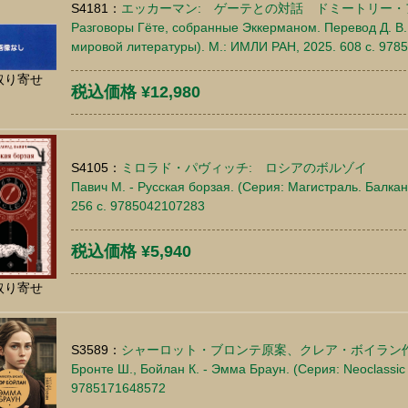
S4181：
エッカーマン: ゲーテとの対話 ドミートリー・アヴェ
Разговоры Гёте, собранные Эккерманом. Перевод Д. В.
мировой литературы). М.: ИМЛИ РАН, 2025. 608 c. 978
取り寄せ
税込価格 ¥12,980
S4105：
ミロラド・パヴィッチ: ロシアのボルゾイ
Павич М. - Русская борзая. (Серия: Магистраль. Балкан
256 c. 9785042107283
税込価格 ¥5,940
取り寄せ
S3589：
シャーロット・ブロンテ原案、クレア・ボイラン
Бронте Ш., Бойлан К. - Эмма Браун. (Серия: Neoclassic 
9785171648572