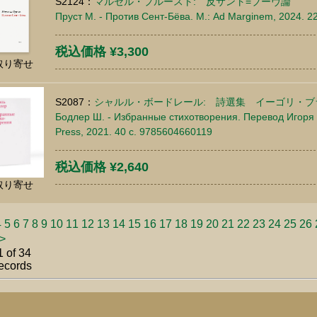
S2124：
マルセル・プルースト: 反サント=ブーヴ論
Пруст М. - Против Сент-Бёва. М.: Ad Marginem, 2024. 2
税込価格 ¥3,300
取り寄せ
S2087：
シャルル・ボードレール: 詩選集 イーゴリ・ブ
Бодлер Ш. - Избранные стихотворения. Перевод Игоря Б
Press, 2021. 40 c. 9785604660119
税込価格 ¥2,640
取り寄せ
4
5
6
7
8
9
10
11
12
13
14
15
16
17
18
19
20
21
22
23
24
25
26
>
 of 34
ecords