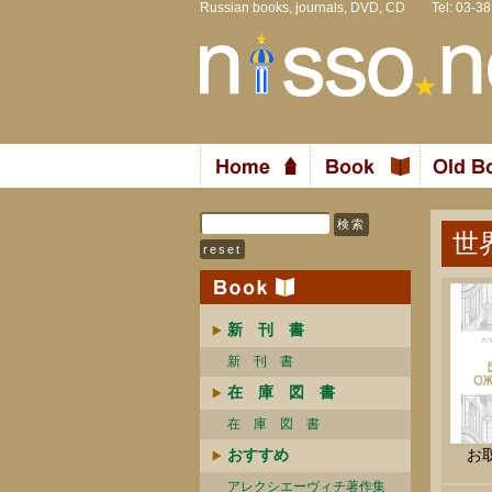
Russian books, journals, DVD, CD Tel: 03-3
世
新 刊 書
新 刊 書
在 庫 図 書
在 庫 図 書
おすすめ
お
アレクシエーヴィチ著作集