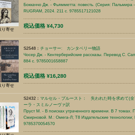
Боккаччо Дж. - Фьямметта: повесть. (Серия: Пальмира -
RUGRAM, 2024. 211 c. 9785517121028
税込価格 ¥4,730
取り寄せ
S2548：
チョーサー: カンタベリー物語
Чосер Дж. - Кентерберийские рассказы. Перевод С. Сап
884 c. 9785001658887
税込価格 ¥16,280
取り寄せ
S2432：
マルセル・プルースト： 失われた時を求めて(全
ーラ・スミルノーヴァ訳
Пруст М. - В поисках утраченного времени. В 7 томах. 
Смирновой. М.: Омега-Л; Т8 Издательские технологии; 
9785370054570