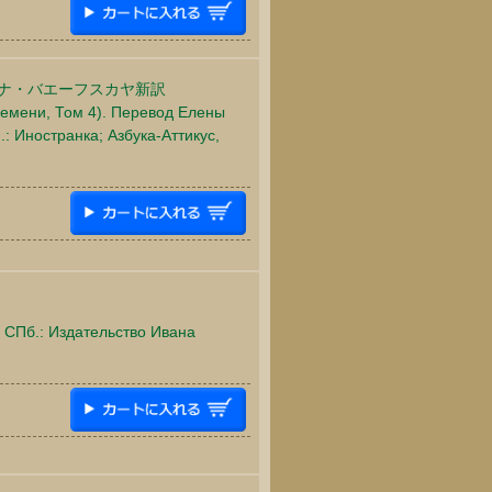
ーナ・バエーフスカヤ新訳
ремени, Том 4). Перевод Елены
: Иностранка; Азбука-Аттикус,
 СПб.: Издательство Ивана