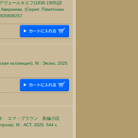
ールキエフ(1836-1905)訳
 Аверкиева. (Серия: Памятники
5920808257
ская коллекция). М.: Эксмо, 2025.
作: エマ・ブラウン 長編小説
проза). М.: АСТ, 2025. 544 c.