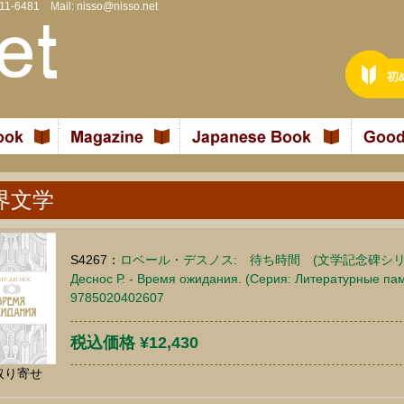
811-6481 Mail:
nisso@nisso.net
界文学
S4267：
ロベール・デスノス: 待ち時間 (文学記念碑シリ
Деснос Р. - Время ожидания. (Серия: Литературные памя
9785020402607
税込価格 ¥12,430
取り寄せ