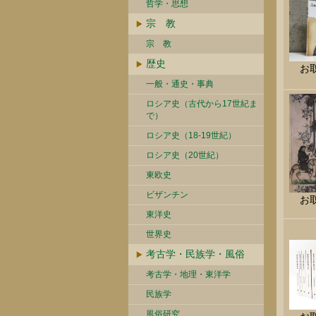
哲学・思想
宗 教
宗 教
歴史
お
一般・通史・事典
ロシア史（古代から17世紀ま
で）
ロシア史（18-19世紀）
ロシア史（20世紀）
東欧史
ビザンチン
お
東洋史
世界史
考古学・民族学・風俗
考古学・地理・東洋学
民族学
風俗研究