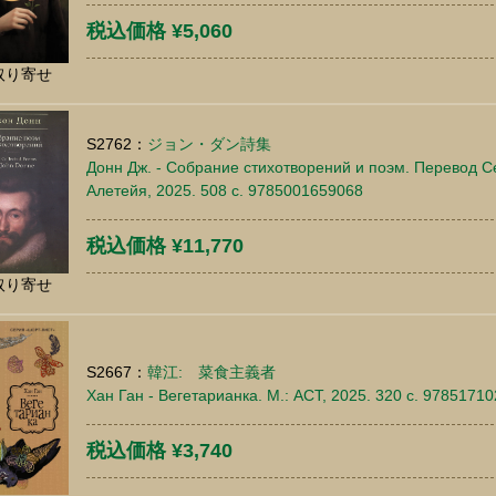
税込価格 ¥5,060
取り寄せ
S2762：
ジョン・ダン詩集
Донн Дж. - Собрание стихотворений и поэм. Перевод С
Алетейя, 2025. 508 c. 9785001659068
税込価格 ¥11,770
取り寄せ
S2667：
韓江: 菜食主義者
Хан Ган - Вегетарианка. М.: АСТ, 2025. 320 c. 9785171
税込価格 ¥3,740