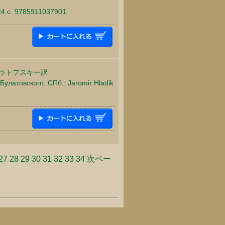
24 c. 9785911037901
ラトフスキー訳
улатовского. СПб.: Jaromir Hladik
27
28
29
30
31
32
33
34
次ペー