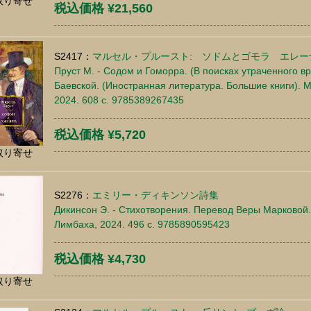
取り寄せ
税込価格 ¥21,560
S2417：
マルセル・プルースト: ソドムとゴモラ エレ
Пруст М. - Содом и Гоморра. (В поисках утраченного в
Баевской. (Иностранная литература. Большие книги). М.
2024. 608 c. 9785389267435
税込価格 ¥5,720
取り寄せ
S2276：
エミリー・ディキンソン詩集
Дикинсон Э. - Стихотворения. Перевод Веры Марковой.
Лимбаха, 2024. 496 c. 9785890595423
税込価格 ¥4,730
取り寄せ