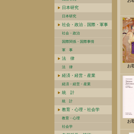
お
日本研究
日本研究
社会・政治．国際・軍事
社会・政治
国際関係・国際事情
軍 事
法 律
お
法 律
経済・経営・産業
経済・経営・産業
統 計
統 計
教育・心理・社会学
教育・心理
お
社会学