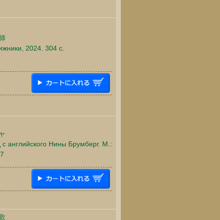
師
ижники, 2024. 304 c.
ャ
 с английского Нины Брумберг. М.:
97
歌