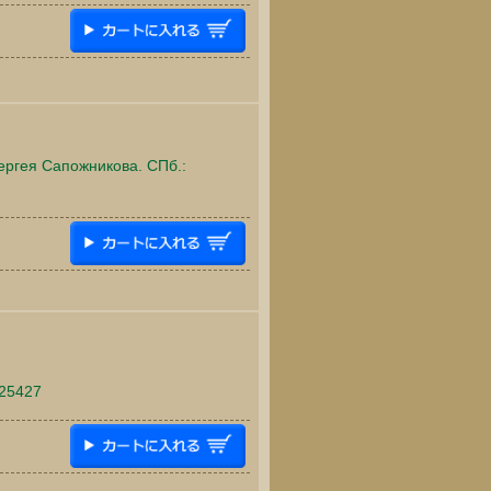
ергея Сапожникова. СПб.:
025427