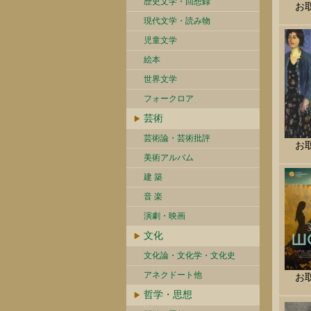
歴史文学・回想録
お
現代文学・読み物
児童文学
絵本
世界文学
フォークロア
芸術
芸術論・芸術批評
お
美術アルバム
建 築
音 楽
演劇・映画
文化
文化論・文化学・文化史
アネクドート他
お
哲学・思想