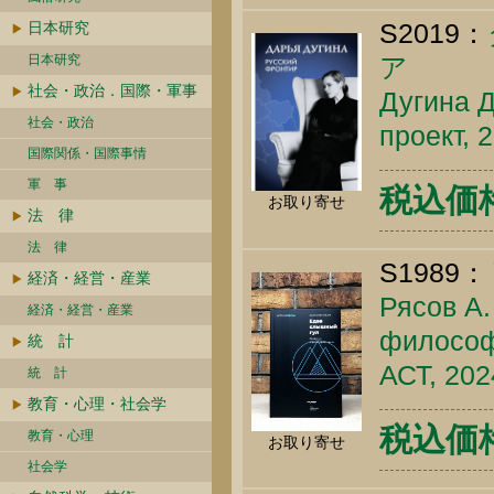
S2019：
日本研究
日本研究
ア
社会・政治．国際・軍事
Дугина Д
社会・政治
проект, 
国際関係・国際事情
軍 事
税込価格 
お取り寄せ
法 律
法 律
S1989：
経済・経営・産業
Рясов А.
経済・経営・産業
философи
統 計
АСТ, 202
統 計
教育・心理・社会学
税込価格 
教育・心理
お取り寄せ
社会学