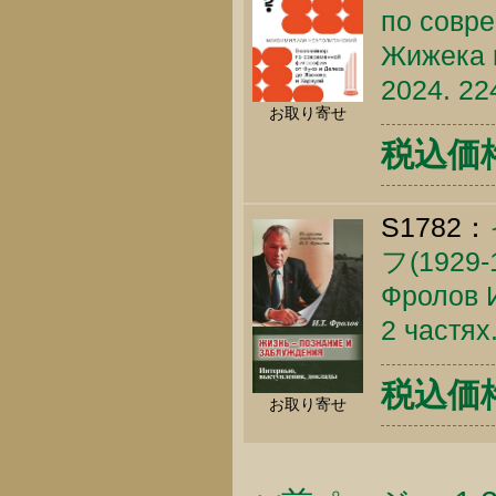
по совр
Жижека и
2024. 22
お取り寄せ
税込価格 
S1782：
フ(192
Фролов И
2 частях
税込価格 
お取り寄せ