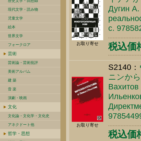
歴史文学・回想録
Дугин А.
現代文学・読み物
реальнос
児童文学
c. 9785
絵本
世界文学
お取り寄せ
税込価格 
フォークロア
芸術
芸術論・芸術批評
S2140：
美術アルバム
ニンから
建 築
Вахитов 
音 楽
Ильенков
演劇・映画
Директме
文化
9785449
文化論・文化学・文化史
お取り寄せ
アネクドート他
税込価格 
哲学・思想