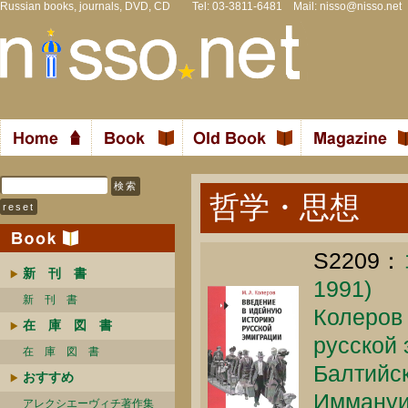
Russian books, journals, DVD, CD Tel: 03-3811-6481 Mail:
nisso@nisso.net
哲学・思想
S2209：
新 刊 書
1991)
新 刊 書
Колеров 
在 庫 図 書
русской 
在 庫 図 書
Балтийс
おすすめ
Иммануил
アレクシエーヴィチ著作集