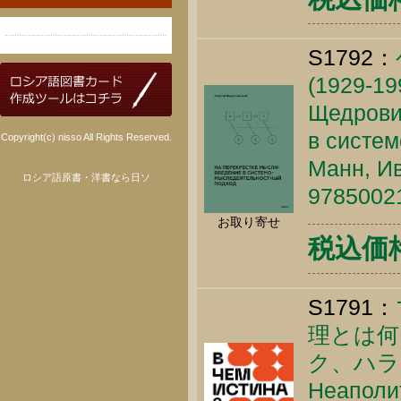
S1792：
(1929
Щедровиц
в систе
Copyright(c) nisso All Rights Reserved.
Манн, Ив
ロシア語原書・洋書なら日ソ
9785002
お取り寄せ
税込価格 
S1791：
理とは何
ク、ハラ
Неаполит