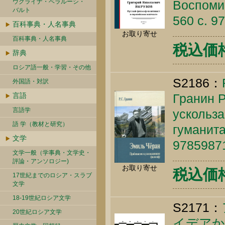
ウクライナ・ベラルーシ・
Воспомин
バルト
560 c. 9
百科事典・人名事典
お取り寄せ
百科事典・人名事典
税込価格 
辞典
ロシア語一般・学習・その他
S2186：
外国語・対訳
言語
Гранин Р
言語学
ускольз
語 学（教材と研究）
гуманита
文学
9785987
文学一般（学事典・文学史・
評論・アンソロジー)
お取り寄せ
税込価格 
17世紀までのロシア・スラブ
文学
18-19世紀ロシア文学
S2171：
20世紀ロシア文学
イデアか