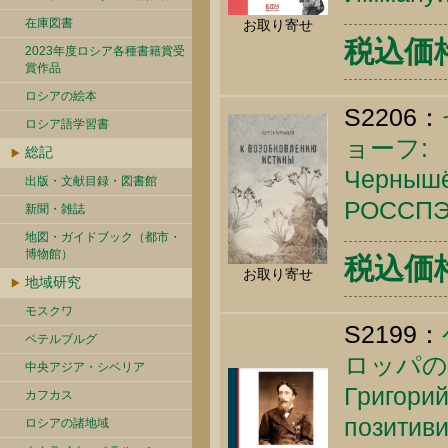
在庫図書
お取り寄せ
税込価格 
2023年度ロシア各種書籍賞受
賞作品
ロシアの絵本
S2206：
ロシア語学習書
ョーフ:
総記
Чернышёв
出版・文献目録・図書館
РОССПЭН
新聞・雑誌
地図・ガイドブック（都市・
博物館）
税込価格 
お取り寄せ
地域研究
モスクワ
S2199：
ペテルブルグ
ロッパの
中央アジア・シベリア
Григори
カフカス
позитиви
ロシアの諸地域