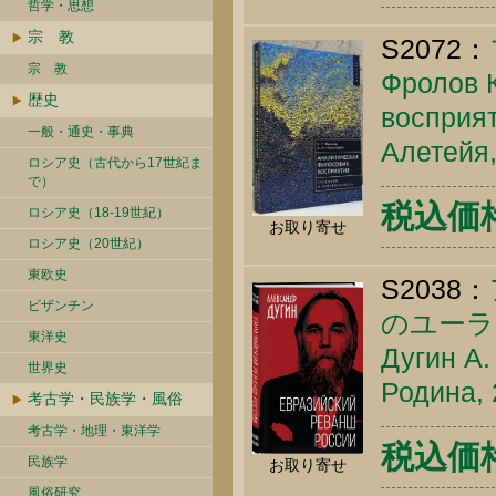
哲学・思想
宗 教
S2072：
宗 教
Фролов 
歴史
восприят
一般・通史・事典
Алетейя,
ロシア史（古代から17世紀ま
で）
税込価格 
ロシア史（18-19世紀）
お取り寄せ
ロシア史（20世紀）
東欧史
S2038：
ビザンチン
のユーラ
東洋史
Дугин А.
世界史
Родина, 
考古学・民族学・風俗
考古学・地理・東洋学
税込価格 
民族学
お取り寄せ
風俗研究