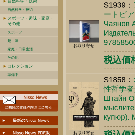
自然科学・技術
S1939：
自然科学・技術
ートピア
スポーツ・趣味・家庭・
Чаянов А
その他
Издатель
スポーツ
9785850
趣 味
お取り寄せ
家庭・日常生活
税込価格 
その他
コレクション
準備中
S1858：
性哲学者
Штайн О
мыслите
купюр). 
税込価格 
お取り寄せ