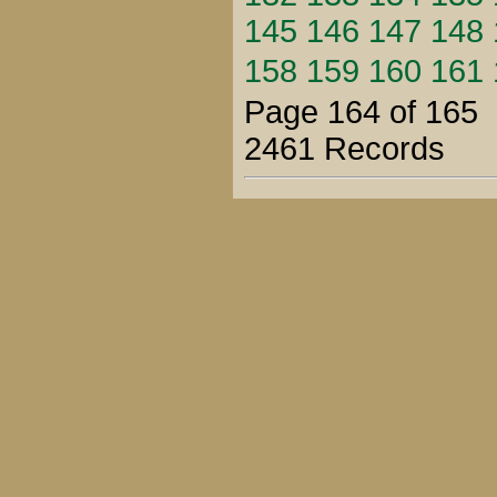
145
146
147
148
158
159
160
161
Page 164 of 165
2461 Records