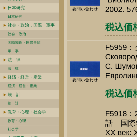
2002. 57
日本研究
要問い合わせ
日本研究
税込価格 
社会・政治．国際・軍事
社会・政治
国際関係・国際事情
F595
軍 事
Сковород
法 律
С. Шумов
法 律
Евролинц
経済・経営・産業
要問い合わせ
経済・経営・産業
税込価格 
統 計
統 計
F591
教育・心理・社会学
教育・心理
話 国際
社会学
XX век: 