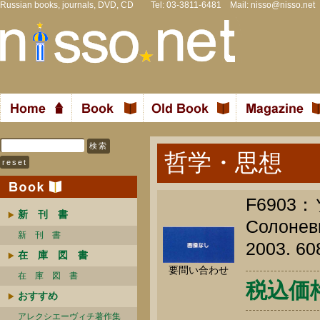
Russian books, journals, DVD, CD Tel: 03-3811-6481 Mail:
nisso@nisso.net
哲学・思想
F690
新 刊 書
Солоневи
新 刊 書
2003. 60
在 庫 図 書
要問い合わせ
在 庫 図 書
税込価格 
おすすめ
アレクシエーヴィチ著作集