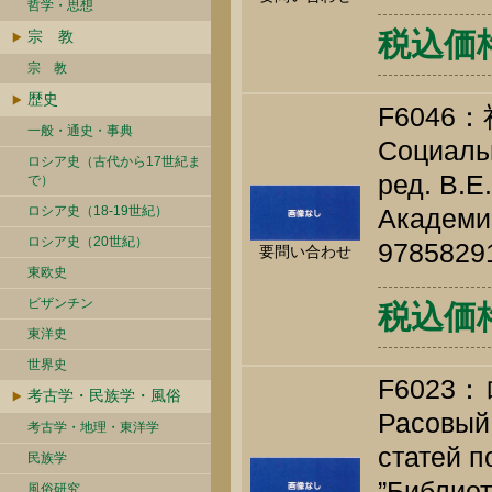
哲学・思想
税込価格 
宗 教
宗 教
歴史
F6046
一般・通史・事典
Социаль
ロシア史（古代から17世紀ま
ред. В.Е
で）
ロシア史（18-19世紀）
Академич
ロシア史（20世紀）
9785829
要問い合わせ
東欧史
ビザンチン
税込価格 
東洋史
世界史
F602
考古学・民族学・風俗
Расовый 
考古学・地理・東洋学
статей п
民族学
”Библиот
風俗研究