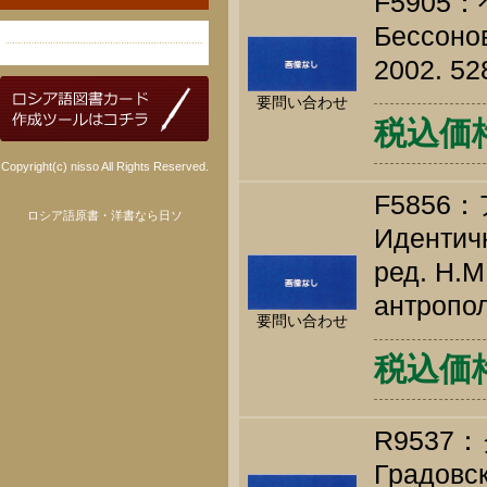
F590
Бессонов
2002. 52
要問い合わせ
税込価格 
Copyright(c) nisso All Rights Reserved.
F585
ロシア語原書・洋書なら日ソ
Идентичн
ред. Н.М
антропол
要問い合わせ
税込価格 
R953
Градовск