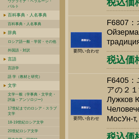
税込価格 
ウクライナ・ベラルーシ・
バルト
百科事典・人名事典
F680
百科事典・人名事典
Ойзерман
辞典
традиция
ロシア語一般・学習・その他
外国語・対訳
要問い合わせ
税込価格 
言語
言語学
語 学（教材と研究）
F640
文学
アの２１
文学一般（学事典・文学史・
Лужков Ю
評論・アンソロジー)
Человече
17世紀までのロシア・スラブ
文学
МосУн-т,
要問い合わせ
18-19世紀ロシア文学
20世紀ロシア文学
税込価格 