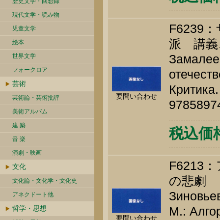
歴史文学・回想録
現代文学・読み物
F623
児童文学
派 講義
絵本
Замалеев
世界文学
フォークロア
отечеств
芸術
Критика.
要問い合わせ
芸術論・芸術批評
9785897
美術アルバム
建 築
税込価格 
音 楽
演劇・映画
F621
文化
の悲劇 
文化論・文化学・文化史
Зиновьев
アネクドート他
哲学・思想
М.: Алго
要問い合わせ