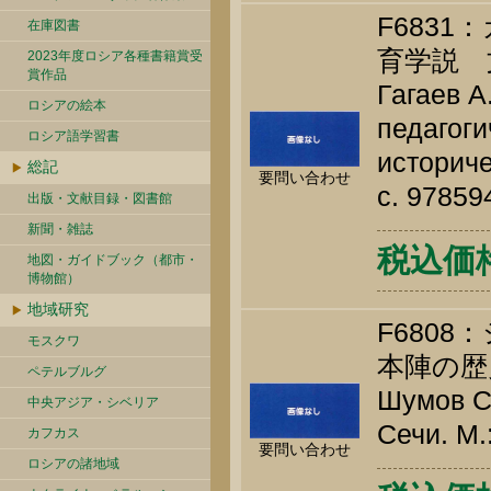
F683
在庫図書
育学説 
2023年度ロシア各種書籍賞受
賞作品
Гагаев А
ロシアの絵本
педагоги
ロシア語学習書
историче
総記
要問い合わせ
c. 9785
出版・文献目録・図書館
新聞・雑誌
税込価格 
地図・ガイドブック（都市・
博物館）
地域研究
F680
モスクワ
本陣の歴
ペテルブルグ
Шумов С.
中央アジア・シベリア
Сечи. М.
カフカス
要問い合わせ
ロシアの諸地域