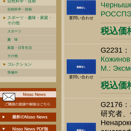
自然科学・技術
Чернышев
自然科学・技術
РОССПЭН
スポーツ・趣味・家庭・
要問い合わせ
その他
税込価格 
スポーツ
趣 味
家庭・日常生活
G2231：
その他
Кожинов 
コレクション
М.: Эксм
準備中
要問い合わせ
税込価格 
G217
研究者
Ненароко