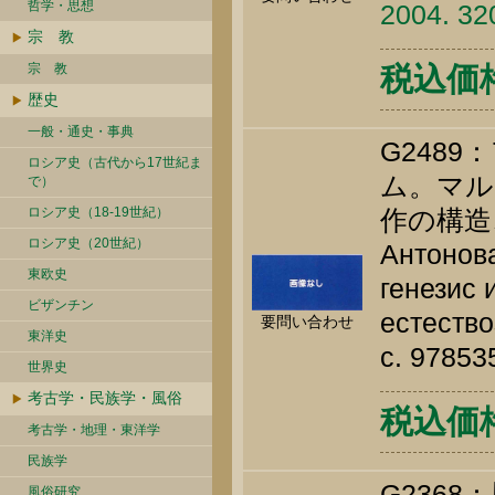
哲学・思想
2004. 32
宗 教
宗 教
税込価格 
歴史
一般・通史・事典
G248
ロシア史（古代から17世紀ま
ム。マル
で）
ロシア史（18-19世紀）
作の構造
ロシア史（20世紀）
Антонова
東欧史
генезис 
ビザンチン
естество
要問い合わせ
東洋史
c. 9785
世界史
考古学・民族学・風俗
税込価格 
考古学・地理・東洋学
民族学
G236
風俗研究