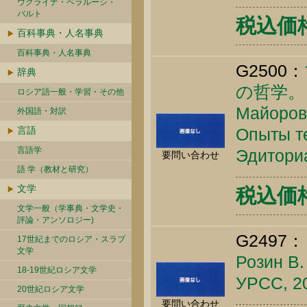
ウクライナ・ベラルーシ・
バルト
税込価格 
百科事典・人名事典
百科事典・人名事典
G2500：
辞典
の哲学。
ロシア語一般・学習・その他
Майоров 
外国語・対訳
言語
Опыты те
言語学
Эдиториа
要問い合わせ
語 学（教材と研究）
文学
税込価格 
文学一般（学事典・文学史・
評論・アンソロジー)
G2497：
17世紀までのロシア・スラブ
文学
Розин В.
18-19世紀ロシア文学
УРСС, 20
20世紀ロシア文学
要問い合わせ