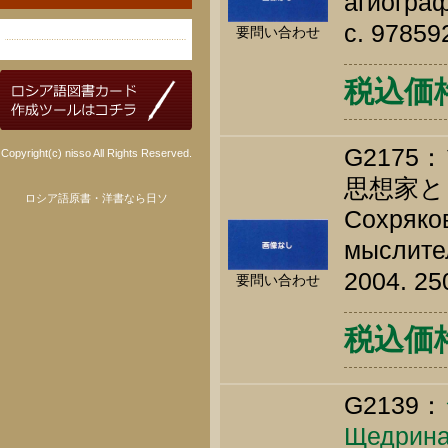
агиограф
c. 9785
要問い合わせ
税込価格 
G217
Copyright(c) nisso All Rights Reserved.
思想家と
ロシア語原書・洋書なら日ソ
Сохряков
мыслител
2004. 25
要問い合わせ
税込価格 
G2139：
Щедрина 