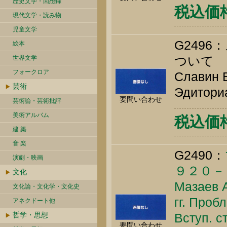
歴史文学・回想録
税込価格 
現代文学・読み物
児童文学
G249
絵本
ついて
世界文学
フォークロア
Славин Б
芸術
Эдиториа
要問い合わせ
芸術論・芸術批評
美術アルバム
税込価格 
建 築
音 楽
G2490：
演劇・映画
９２０
文化
Мазаев А
文化論・文化学・文化史
гг. Проб
アネクドート他
哲学・思想
Вступ. с
要問い合わせ