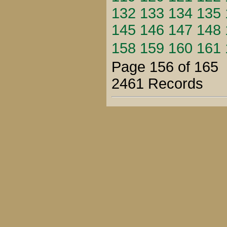
132
133
134
135
145
146
147
148
158
159
160
161
Page 156 of 165
2461 Records