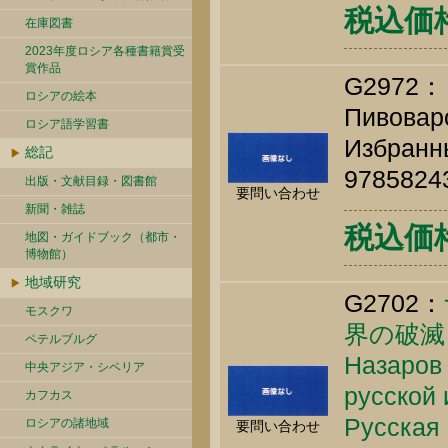
税込価格 
在庫図書
2023年度ロシア各種書籍賞受
賞作品
G297
ロシアの絵本
Пивоваро
ロシア語学習書
Избранны
総記
9785824
出版・文献目録・図書館
要問い合わせ
新聞・雑誌
税込価格 
地図・ガイドブック（都市・
博物館）
地域研究
G2702：
モスクワ
界の破滅
ペテルブルグ
Назаров 
中央アジア・シベリア
русской 
カフカス
Русская 
ロシアの諸地域
要問い合わせ