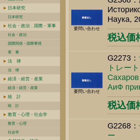
Историко
日本研究
日本研究
Наука, 2
社会・政治．国際・軍事
要問い合わせ
税込価格 
社会・政治
国際関係・国際事情
軍 事
G2273：
法 律
トレート
法 律
Сахаров 
経済・経営・産業
АиФ прин
経済・経営・産業
要問い合わせ
統 計
税込価格 
統 計
教育・心理・社会学
教育・心理
G2268：
社会学
ー