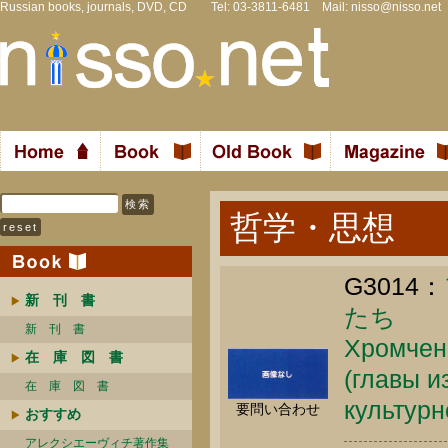
Russian books, journals, DVD, CD Tel: 03-3811-6481 Mail:
nisso@nisso.net
哲学・思想
G3014：
新 刊 書
たち
新 刊 書
Хромченк
在 庫 図 書
(главы и
在 庫 図 書
культурн
要問い合わせ
おすすめ
アレクシエーヴィチ著作集