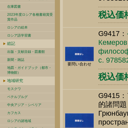
在庫図書
税込価格 
2023年度ロシア各種書籍賞受
賞作品
ロシアの絵本
G9417：
ロシア語学習書
Кемеров 
総記
философи
出版・文献目録・図書館
c. 97858
新聞・雑誌
要問い合わせ
地図・ガイドブック（都市・
博物館）
税込価格 
地域研究
モスクワ
G941
ペテルブルグ
的諸問題
中央アジア・シベリア
Грюнбау
カフカス
простран
ロシアの諸地域