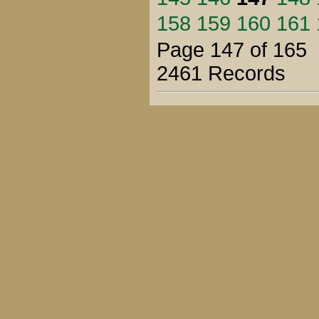
158
159
160
161
Page 147 of 165
2461 Records