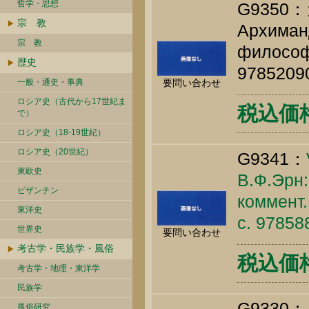
哲学・思想
G935
宗 教
Архиманд
宗 教
философи
歴史
9785209
一般・通史・事典
要問い合わせ
ロシア史（古代から17世紀ま
税込価格 
で）
ロシア史（18-19世紀）
ロシア史（20世紀）
G9341：
東欧史
В.Ф.Эрн: 
ビザンチン
коммент.
東洋史
c. 9785
世界史
要問い合わせ
考古学・民族学・風俗
税込価格 
考古学・地理・東洋学
民族学
G9330：
風俗研究