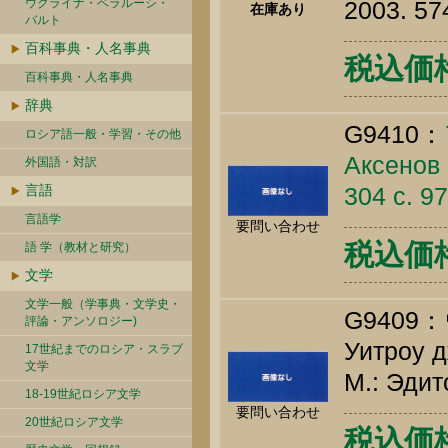
ウクライナ・ベラルーシ・
2003. 57
在庫あり
バルト
百科事典・人名事典
税込価格 
百科事典・人名事典
辞典
G9410：
ロシア語一般・学習・その他
Аксенов 
外国語・対訳
言語
304 c. 9
言語学
要問い合わせ
税込価格 
語 学（教材と研究）
文学
文学一般（学事典・文学史・
G940
評論・アンソロジー)
Уитроу д
17世紀までのロシア・スラブ
文学
М.: Эдит
18-19世紀ロシア文学
要問い合わせ
20世紀ロシア文学
税込価格 