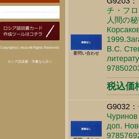
G9203：
チ・フロ
人間の秘
Корсаков
1999.Заг
B.C. Сте
Copyright(c) nisso All Rights Reserved.
要問い合わせ
литерату
ロシア語原書・洋書なら日ソ
9785020
税込価格 
G9032：
Чуринов 
доп. Нов
9785769