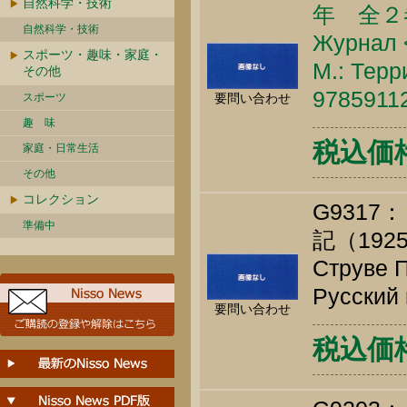
自然科学・技術
年 全２
自然科学・技術
Журнал <
スポーツ・趣味・家庭・
М.: Терр
その他
9785911
スポーツ
要問い合わせ
趣 味
税込価格 
家庭・日常生活
その他
コレクション
G931
準備中
記（1925
Струве П
Русский 
要問い合わせ
税込価格 