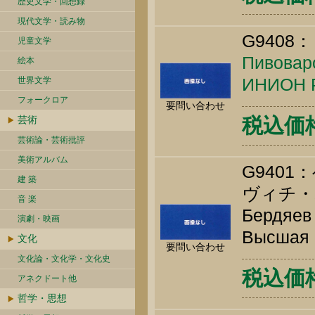
歴史文学・回想録
現代文学・読み物
G9408：
児童文学
Пивоваро
絵本
ИНИОН Р
世界文学
フォークロア
要問い合わせ
芸術
税込価格 
芸術論・芸術批評
美術アルバム
G940
建 築
ヴィチ・
音 楽
Бердяев 
演劇・映画
Высшая ш
文化
要問い合わせ
文化論・文化学・文化史
税込価格 
アネクドート他
哲学・思想