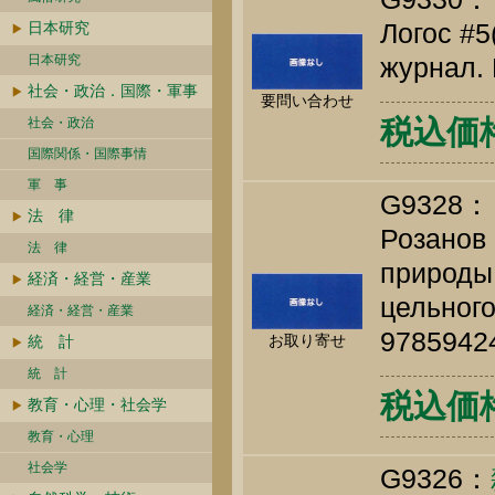
Логос #
日本研究
日本研究
журнал. 
社会・政治．国際・軍事
要問い合わせ
税込価格 
社会・政治
国際関係・国際事情
軍 事
G932
法 律
Розанов 
法 律
природы,
経済・経営・産業
цельного
経済・経営・産業
9785942
お取り寄せ
統 計
統 計
税込価格 
教育・心理・社会学
教育・心理
社会学
G9326：