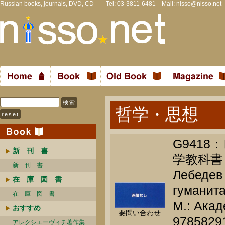
Russian books, journals, DVD, CD Tel: 03-3811-6481 Mail:
nisso@nisso.net
哲学・思想
G941
新 刊 書
学教科書
新 刊 書
Лебедев
在 庫 図 書
гуманита
在 庫 図 書
М.: Акад
おすすめ
要問い合わせ
9785829
アレクシエーヴィチ著作集