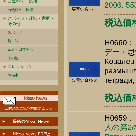
自然科学・技術
2006. 55
要問い合わせ
自然科学・技術
スポーツ・趣味・家庭・
税込価格 
その他
スポーツ
H066
趣 味
家庭・日常生活
デー・思
その他
Ковалев
コレクション
размышл
準備中
тетради,
要問い合わせ
税込価格 
H0659：
人の第2