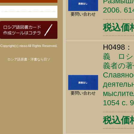
Размышл
2006. 61
要問い合わせ
税込価格 
H0498：
Copyright(c) nisso All Rights Reserved.
義 ロシ
ロシア語原書・洋書なら日ソ
義者の著
Славяноф
деятель
мыслител
要問い合わせ
1054 c. 
税込価格 