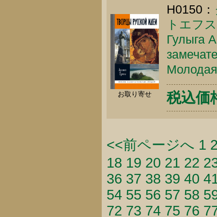
H0150：
トエフス
Гулыга А
замечате
Молодая 
税込価
お取り寄せ
<<前ページへ
1
18
19
20
21
22
2
36
37
38
39
40
4
54
55
56
57
58
5
72
73
74
75
76
7