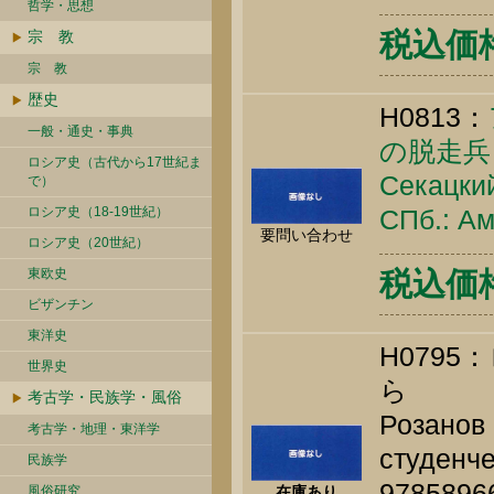
哲学・思想
税込価格 
宗 教
宗 教
歴史
H0813：
一般・通史・事典
の脱走兵
ロシア史（古代から17世紀ま
Секацкий
で）
ロシア史（18-19世紀）
СПб.: Ам
要問い合わせ
ロシア史（20世紀）
東欧史
税込価格 
ビザンチン
東洋史
H079
世界史
ら
考古学・民族学・風俗
Розанов 
考古学・地理・東洋学
студенче
民族学
9785896
風俗研究
在庫あり