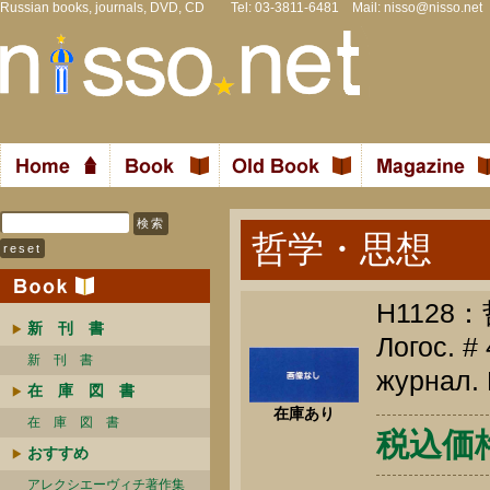
Russian books, journals, DVD, CD Tel: 03-3811-6481 Mail:
nisso@nisso.net
哲学・思想
H1128
新 刊 書
Логос. #
新 刊 書
журнал. 
在 庫 図 書
在庫あり
在 庫 図 書
税込価格 
おすすめ
アレクシエーヴィチ著作集