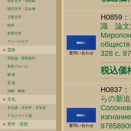
歴史文学・回想録
現代文学・読み物
H0859：
児童文学
識 論文
絵本
Миропон
世界文学
フォークロア
обществ 
芸術
328 c. 9
要問い合わせ
芸術論・芸術批評
美術アルバム
税込価格 
建 築
音 楽
H0837：
演劇・映画
らの新追
文化
Солонев
文化論・文化学・文化史
изгнание
アネクドート他
哲学・思想
9785890
要問い合わせ