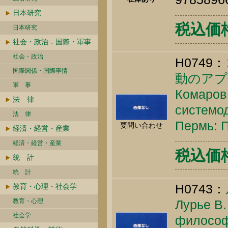
日本研究
税込価格 
日本研究
社会・政治．国際・軍事
社会・政治
H0749：
国際関係・国際事情
動のアプ
軍 事
Комаров 
法 律
системод
法 律
Пермь: П
要問い合わせ
経済・経営・産業
経済・経営・産業
税込価格 
統 計
統 計
H0743：
教育・心理・社会学
教育・心理
Лурье В.
社会学
философ