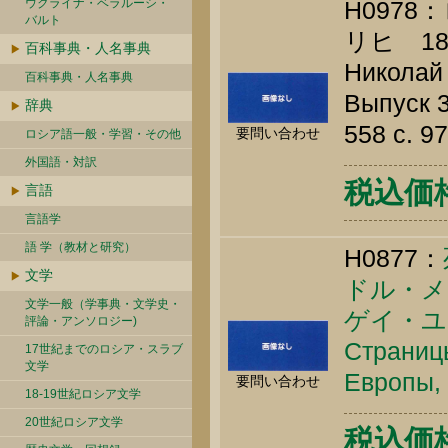
ウクライナ・ベラルーシ・
H097
バルト
リヒ 18
百科事典・人名事典
Николай 
百科事典・人名事典
Выпуск 3
辞典
558 c. 
要問い合わせ
ロシア語一般・学習・その他
外国語・対訳
税込価格 
言語
言語学
語 学（教材と研究）
H0877：
文学
ドル・メ
文学一般（学事典・文学史・
ゲイ・ユ
評論・アンソロジー)
Страницы
17世紀までのロシア・スラブ
文学
Европы, 
要問い合わせ
18-19世紀ロシア文学
20世紀ロシア文学
税込価格 