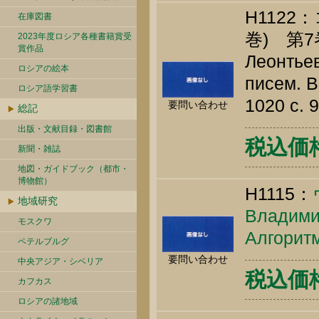
H112
在庫図書
巻) 第7
2023年度ロシア各種書籍賞受
賞作品
Леонтьев
ロシアの絵本
писем. В
ロシア語学習書
1020 c. 
要問い合わせ
総記
出版・文献目録・図書館
税込価格 
新聞・雑誌
地図・ガイドブック（都市・
博物館）
H1115：
地域研究
Владимир
モスクワ
Алгоритм
ペテルブルグ
要問い合わせ
中央アジア・シベリア
税込価格 
カフカス
ロシアの諸地域