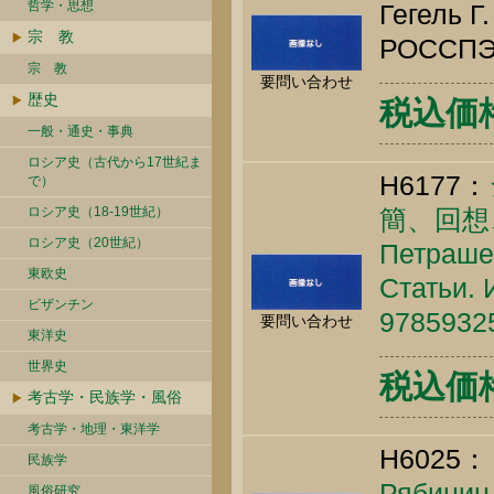
哲学・思想
Гегель Г.
宗 教
РОССПЭН
宗 教
要問い合わせ
歴史
税込価格 
一般・通史・事典
ロシア史（古代から17世紀ま
H6177：
で）
ロシア史（18-19世紀）
簡、回想
ロシア史（20世紀）
Петраше
東欧史
Статьи. 
ビザンチン
9785932
要問い合わせ
東洋史
世界史
税込価格 
考古学・民族学・風俗
考古学・地理・東洋学
H6025：
民族学
Рябинин 
風俗研究