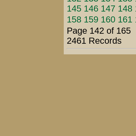
145
146
147
148
158
159
160
161
Page 142 of 165
2461 Records