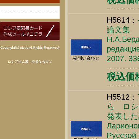
H5614：
論文集
Н.А.Берд
редакцие
Copyright(c) nisso All Rights Reserved.
2007. 33
要問い合わせ
ロシア語原書・洋書なら日ソ
税込価格 
H5512：
ら ロシ
発表した
Ларионов
Русской 