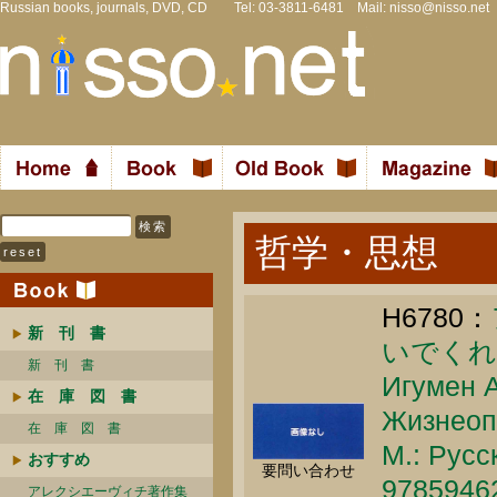
Russian books, journals, DVD, CD Tel: 03-3811-6481 Mail:
nisso@nisso.net
哲学・思想
H6780：
新 刊 書
いでくれ
新 刊 書
Игумен А
在 庫 図 書
Жизнеоп
在 庫 図 書
М.: Русс
おすすめ
要問い合わせ
9785946
アレクシエーヴィチ著作集