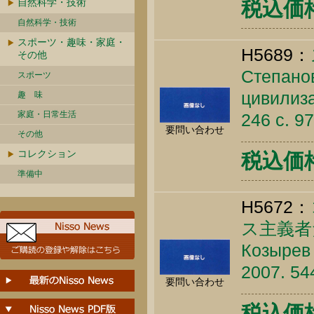
自然科学・技術
税込価格 
自然科学・技術
スポーツ・趣味・家庭・
H5689：
その他
Степанов
スポーツ
цивилиза
趣 味
家庭・日常生活
246 c. 9
要問い合わせ
その他
コレクション
税込価格 
準備中
H5672：
ス主義者
Козырев 
2007. 54
要問い合わせ
税込価格 