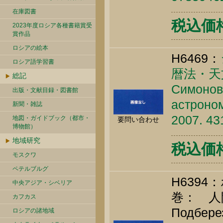
在庫図書
税込価格 
2023年度ロシア各種書籍賞受
賞作品
ロシアの絵本
H6469：
ロシア語学習書
暦法・天
総記
Симонов 
出版・文献目録・図書館
астроном
新聞・雑誌
2007. 43
地図・ガイドブック（都市・
要問い合わせ
博物館）
地域研究
税込価格 
モスクワ
ペテルブルグ
H639
中央アジア・シベリア
巻： 人
カフカス
Подберез
ロシアの諸地域