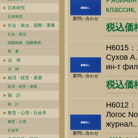
классик,
日本研究
日本研究
要問い合わせ
税込価格 
社会・政治．国際・軍事
社会・政治
国際関係・国際事情
H601
軍 事
Сухов А.
法 律
ин-т фил
法 律
要問い合わせ
経済・経営・産業
税込価格 
経済・経営・産業
統 計
H6012：
統 計
Логос N
教育・心理・社会学
教育・心理
журнал.. 
社会学
要問い合わせ