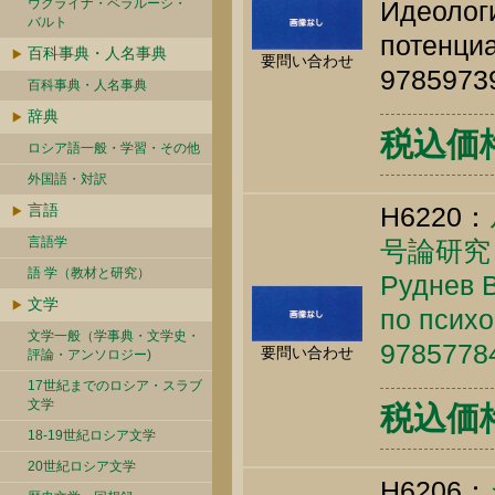
ウクライナ・ベラルーシ・
Идеолог
バルト
потенциа
百科事典・人名事典
要問い合わせ
9785973
百科事典・人名事典
辞典
税込価格 
ロシア語一般・学習・その他
外国語・対訳
言語
H6220：
言語学
号論研究
語 学（教材と研究）
Руднев В
文学
по психо
文学一般（学事典・文学史・
9785778
要問い合わせ
評論・アンソロジー)
17世紀までのロシア・スラブ
文学
税込価格 
18-19世紀ロシア文学
20世紀ロシア文学
H6206：