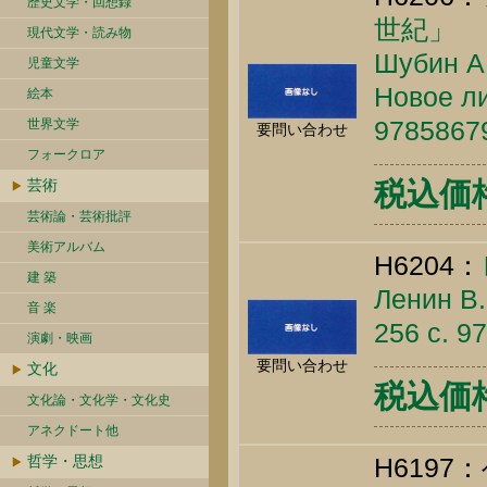
歴史文学・回想録
世紀」
現代文学・読み物
Шубин А.
児童文学
Новое ли
絵本
9785867
世界文学
要問い合わせ
フォークロア
芸術
税込価格 
芸術論・芸術批評
美術アルバム
H6204：
建 築
Ленин В.
音 楽
256 c. 9
演劇・映画
要問い合わせ
文化
税込価格 
文化論・文化学・文化史
アネクドート他
哲学・思想
H619