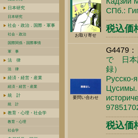
Кадзии М
日本研究
СПб.: Ги
日本研究
社会・政治．国際・軍事
税込価格 
社会・政治
お取り寄せ
国際関係・国際事情
G4479：
軍 事
で 日本
法 律
録）
法 律
Русско-я
経済・経営・産業
Цусимы. 
経済・経営・産業
統 計
историче
要問い合わせ
統 計
9785170
教育・心理・社会学
教育・心理
税込価格 
社会学