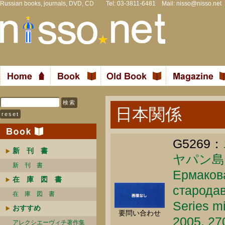
Russian books, journals, DVD, CD Tel: 03-3811-6481 Mail:
nisso@nisso.net
日本関係
G5269：
新 刊 書
ヤパン島
新 刊 書
Ермакова
在 庫 図 書
стародав
在 庫 図 書
Series m
おすすめ
要問い合わせ
2005. 27
アレクシエーヴィチ著作集