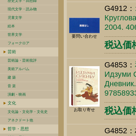
歴史文学・回想録
G4912：
現代文学・読み物
Круглова
児童文学
2004. 40
絵本
世界文学
要問い合わせ
税込価格 
フォークロア
芸術
芸術論・芸術批評
G4853：
美術アルバム
Идзуми С
建 築
Дневник.
音 楽
9785893
演劇・映画
文化
税込価格 
お取り寄せ
文化論・文化学・文化史
アネクドート他
哲学・思想
G4852