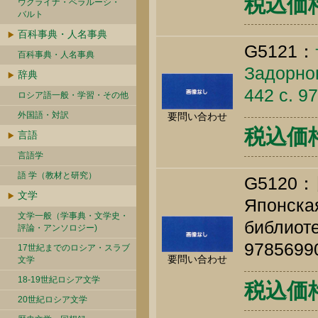
税込価格 
ウクライナ・ベラルーシ・
バルト
百科事典・人名事典
G5121：
百科事典・人名事典
Задорнов
辞典
442 c. 9
ロシア語一般・学習・その他
外国語・対訳
要問い合わせ
税込価
言語
言語学
語 学（教材と研究）
G512
文学
Японская
文学一般（学事典・文学史・
библиоте
評論・アンソロジー)
9785699
17世紀までのロシア・スラブ
要問い合わせ
文学
18-19世紀ロシア文学
税込価格 
20世紀ロシア文学