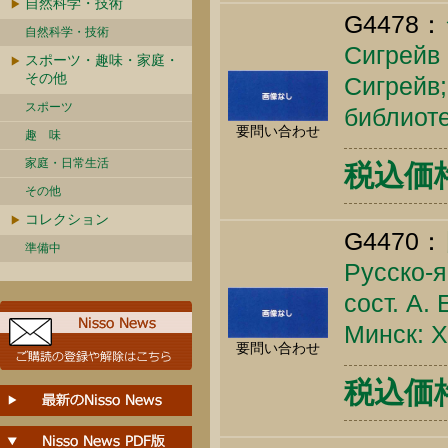
自然科学・技術
G4478：
自然科学・技術
Сигрейв 
スポーツ・趣味・家庭・
その他
Сигрейв;
スポーツ
библиоте
要問い合わせ
趣 味
家庭・日常生活
税込価格 
その他
コレクション
G4470：
準備中
Русско-я
сост. А.
Минск: Х
要問い合わせ
税込価格 