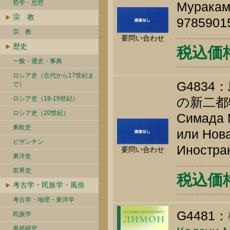
哲学・思想
Мураками
宗 教
9785901
宗 教
要問い合わせ
歴史
税込価格 
一般・通史・事典
ロシア史（古代から17世紀ま
G483
で）
ロシア史（18-19世紀）
の新二都
ロシア史（20世紀）
Симада М
東欧史
или Нова
ビザンチン
Иностран
要問い合わせ
東洋史
世界史
税込価格 
考古学・民族学・風俗
考古学・地理・東洋学
G4481：
民族学
風俗研究