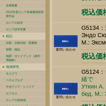
在庫図書
税込価格 
2023年度ロシア各種書籍賞受
賞作品
ロシアの絵本
G513
ロシア語学習書
Эндо Сюс
総記
М.: Эксм
出版・文献目録・図書館
要問い合わせ
新聞・雑誌
税込価格 
地図・ガイドブック（都市・
博物館）
地域研究
G5124：
モスクワ
緒で
ペテルブルグ
Уткин А.
中央アジア・シベリア
бед. М.:
カフカス
要問い合わせ
ロシアの諸地域