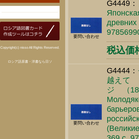
G4449：
Японска
древних 
9785699
要問い合わせ
税込価格 
Copyright(c) nisso All Rights Reserved.
ロシア語原書・洋書なら日ソ
G4444：
越えて 
ジ （18
Молодяко
барьеро
российск
要問い合わせ
(Великие
369 c. 9