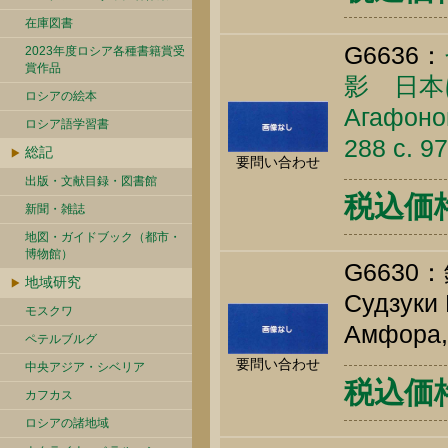
在庫図書
G6636：
2023年度ロシア各種書籍賞受
賞作品
影 日本
ロシアの絵本
Агафонов
ロシア語学習書
288 c. 9
総記
要問い合わせ
出版・文献目録・図書館
税込価格 
新聞・雑誌
地図・ガイドブック（都市・
博物館）
G663
地域研究
Судзуки 
モスクワ
Амфора, 
ペテルブルグ
要問い合わせ
中央アジア・シベリア
税込価格 
カフカス
ロシアの諸地域