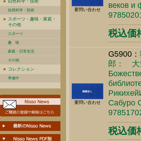
自然科学・技術
веков и 
要問い合わせ
自然科学・技術
9785020
スポーツ・趣味・家庭・
その他
税込価格 
スポーツ
趣 味
家庭・日常生活
G5900：
その他
郎： 大
コレクション
Божеств
準備中
библиоте
РикихейИ
Сабуро С
要問い合わせ
9785170
税込価格 