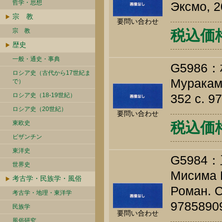
哲学・思想
Эксмо, 2
宗 教
要問い合わせ
宗 教
税込価格 
歴史
一般・通史・事典
G598
ロシア史（古代から17世紀ま
Мураками
で）
ロシア史（18-19世紀）
352 c. 9
ロシア史（20世紀）
要問い合わせ
東欧史
税込価格 
ビザンチン
東洋史
G598
世界史
Мисима Ю
考古学・民族学・風俗
Роман. С
考古学・地理・東洋学
9785890
民族学
要問い合わせ
風俗研究