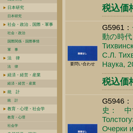
税込価格 
日本研究
日本研究
社会・政治．国際・軍事
G5961：
社会・政治
動の時代
国際関係・国際事情
Тихвинск
軍 事
С.Л. Тих
法 律
Наука, 2
要問い合わせ
法 律
経済・経営・産業
税込価格 
経済・経営・産業
統 計
G5946：
統 計
史： 中
教育・心理・社会学
教育・心理
Толстогу
社会学
Очерки 