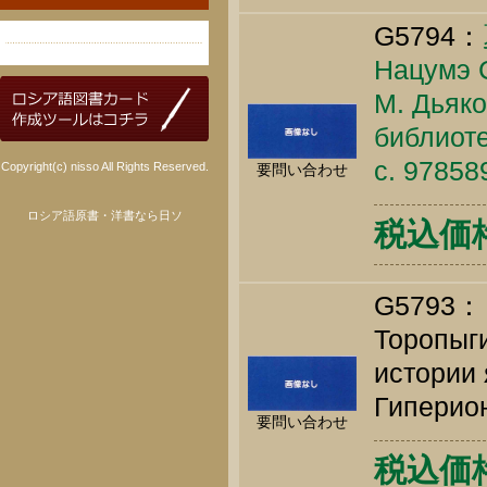
G5794：
Нацумэ С
М. Дьяко
библиоте
c. 9785
Copyright(c) nisso All Rights Reserved.
要問い合わせ
ロシア語原書・洋書なら日ソ
税込価格 
G579
Торопыги
истории 
Гиперион
要問い合わせ
税込価格 