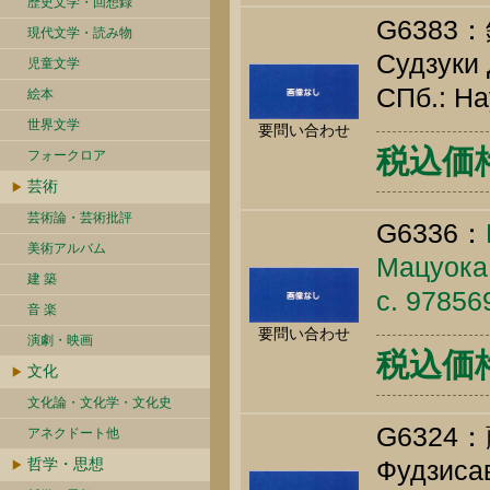
歴史文学・回想録
G638
現代文学・読み物
Судзуки 
児童文学
СПб.: На
絵本
世界文学
要問い合わせ
税込価格 
フォークロア
芸術
芸術論・芸術批評
G6336：
美術アルバム
Мацуока 
建 築
c. 9785
音 楽
要問い合わせ
演劇・映画
税込価格 
文化
文化論・文化学・文化史
G632
アネクドート他
哲学・思想
Фудзисав