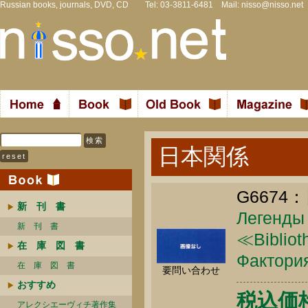
Russian books, journals, DVD, CD Tel: 03-3811-6481 Mail:
nisso@nisso.net
日本関係
G6674：
新 刊 書
Легенды
新 刊 書
≪Bibliot
在 庫 図 書
Фактория
在 庫 図 書
要問い合わせ
おすすめ
税込価格 
アレクシエーヴィチ著作集