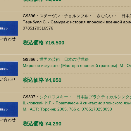
G9396：スチーヴン・チョルンブル： さむらい： 日本
Тёрнбулл С. - Самураи: история японской военной арист
9785170316976
い合わせ
税込価格 ¥16,500
G9366：
世界の芸術 日本の浮世絵
Мировое искусство (Мастера японской гравюры). М.: Он
い合わせ
税込価格 ¥4,950
G9307：
シクロフスキー： 日本語プラクティカルシンタ
Шкловский И.Г. - Практический синтаксис японского я
М.: АСТ; Торсинг, 2005. 766 c. 9785170298099
い合わせ
税込価格 ¥4,290