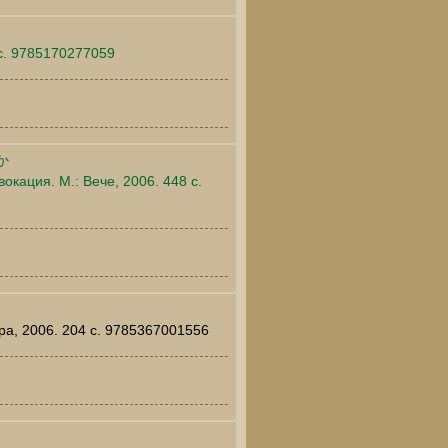
 c. 9785170277059
か
окация. М.: Вече, 2006. 448 c.
ра, 2006. 204 c. 9785367001556