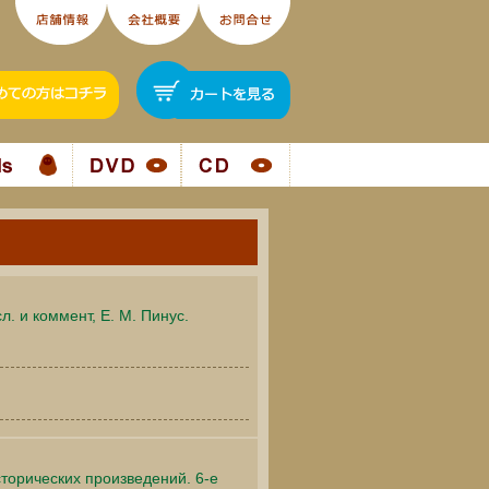
л. и коммент, Е. М. Пинус.
сторических произведений. 6-е