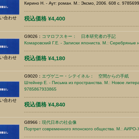
Кирино Н. - Аут: роман. М.: Эксмо, 2006. 608 c. 97856
い合わせ
税込価格 ¥4,400
G9026：
コマロフスキー： 日本研究者の手記
Комаровский Г.Е. - Записки япониста. М.: Серебряные 
い合わせ
税込価格 ¥4,180
G9020：
エヴゲニー・シテイネル： 空間からの手紙
Штейнер Е. - Письма из пространства. М.: Новое литера
9785867933865
い合わせ
税込価格 ¥4,840
G8966：
現代日本の社会像
Портрет современного японского общества. М.: АИРО-X