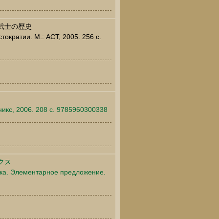
武士の歴史
ократии. М.: АСТ, 2005. 256 c.
икс, 2006. 208 c. 9785960300338
クス
зыка. Элементарное предложение.