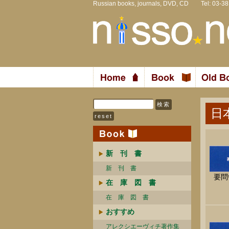
Russian books, journals, DVD, CD Tel: 03-3
日
新 刊 書
新 刊 書
要問
在 庫 図 書
在 庫 図 書
おすすめ
アレクシエーヴィチ著作集