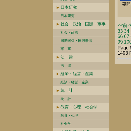
要問
日本研究
日本研究
社会・政治．国際・軍事
<<前
33
34
社会・政治
66
67
国際関係・国際事情
99
10
Page 
軍 事
1493 
法 律
法 律
経済・経営・産業
経済・経営・産業
統 計
統 計
教育・心理・社会学
教育・心理
社会学