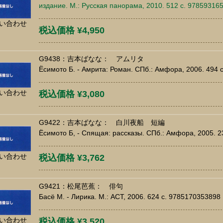
издание. М.: Русская панорама, 2010. 512 c. 97859316
い合わせ
税込価格 ¥4,950
G9438：吉本ばなな： アムリタ
Ёсимото Б. - Амрита: Роман. СПб.: Амфора, 2006. 494
い合わせ
税込価格 ¥3,080
G9422：吉本ばなな： 白川夜船 短編
Ёсимото Б, - Спящая: рассказы. СПб.: Амфора, 2005. 
い合わせ
税込価格 ¥3,762
G9421：松尾芭蕉： 俳句
Басё М. - Лирика. М.: АСТ, 2006. 624 c. 9785170353898
い合わせ
税込価格 ¥3,520