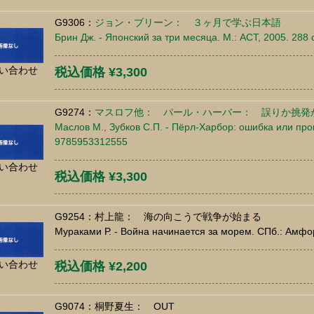
G9306：
ジョン・ブリーン： ３ヶ月で学ぶ日本語
Брин Дж. - Японский за три месяца. М.: АСТ, 2005. 288
い合わせ
税込価格 ¥3,300
G9274：
マスロフ他： パール・ハーバー： 誤りか挑発
Маслов М., Зубков С.П. - Пёрл-Харбор: ошибка или пров
9785953312555
い合わせ
税込価格 ¥3,300
G9254：村上龍： 海の向こうで戦争が始まる
Мураками Р. - Война начинается за морем. СПб.: Амфо
い合わせ
税込価格 ¥2,200
G9074：桐野夏生： OUT