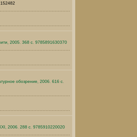
99152482
нити, 2005. 368 c. 9785891630370
турное обозрение, 2006. 616 c.
XI, 2006. 288 c. 9785910220020