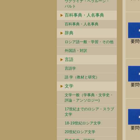
ウクライナ・ベラルーシ・
バルト
百科事典・人名事典
百科事典・人名事典
辞典
要問
ロシア語一般・学習・その他
外国語・対訳
言語
言語学
語 学（教材と研究）
要問
文学
文学一般（学事典・文学史・
評論・アンソロジー)
17世紀までのロシア・スラブ
文学
18-19世紀ロシア文学
要問
20世紀ロシア文学