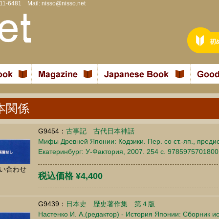
811-6481 Mail:
nisso@nisso.net
本関係
G9454：
古事記 古代日本神話
Мифы Древней Японии: Кодзики. Пер. со ст.-яп., предис
Екатеринбург: У-Фактория, 2007. 254 c. 9785975701800
い合わせ
税込価格 ¥4,400
G9439：
日本史 歴史著作集 第４版
Настенко И. А.(редактор) - История Японии: Сборник и