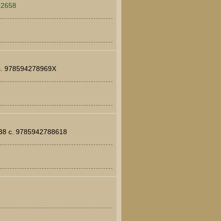
52658
 c. 978594278969X
238 c. 9785942788618