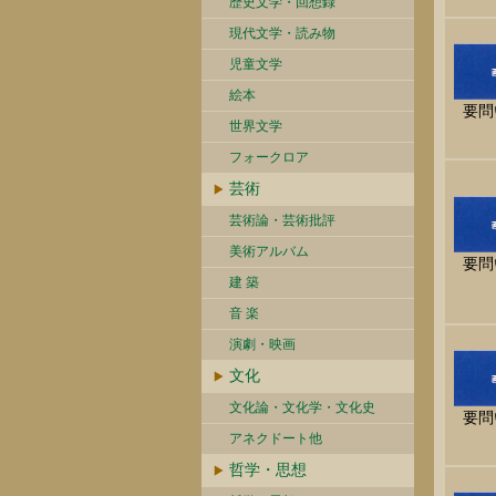
歴史文学・回想録
現代文学・読み物
児童文学
絵本
要問
世界文学
フォークロア
芸術
芸術論・芸術批評
美術アルバム
要問
建 築
音 楽
演劇・映画
文化
文化論・文化学・文化史
要問
アネクドート他
哲学・思想