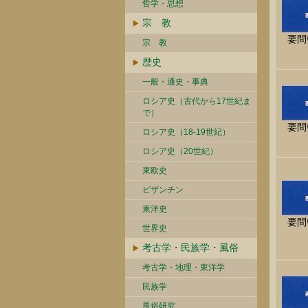
哲学・思想
宗 教
要問
宗 教
歴史
一般・通史・事典
ロシア史（古代から17世紀ま
で）
要問
ロシア史（18-19世紀）
ロシア史（20世紀）
東欧史
ビザンチン
東洋史
要問
世界史
考古学・民族学・風俗
考古学・地理・東洋学
民族学
風俗研究