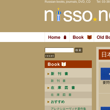
Russian books, journals, DVD, CD Tel: 03-3
日
新 刊 書
新 刊 書
要問
在 庫 図 書
在 庫 図 書
おすすめ
アレクシエーヴィチ著作集