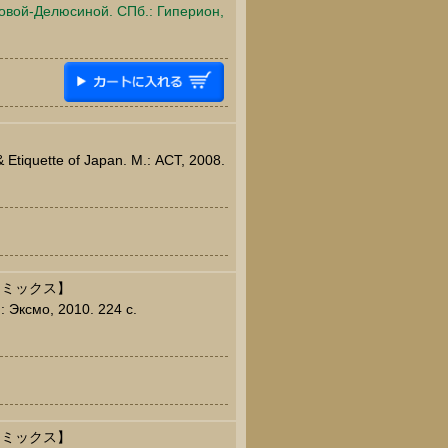
овой-Делюсиной. СПб.: Гиперион,
Etiquette of Japan. М.: АСТ, 2008.
コミックス】
: Эксмо, 2010. 224 c.
コミックス】