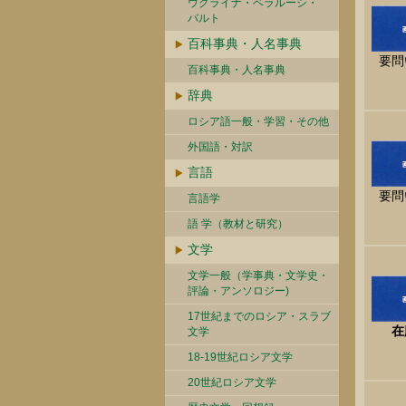
ウクライナ・ベラルーシ・
バルト
百科事典・人名事典
要問
百科事典・人名事典
辞典
ロシア語一般・学習・その他
外国語・対訳
言語
要問
言語学
語 学（教材と研究）
文学
文学一般（学事典・文学史・
評論・アンソロジー)
17世紀までのロシア・スラブ
在
文学
18-19世紀ロシア文学
20世紀ロシア文学