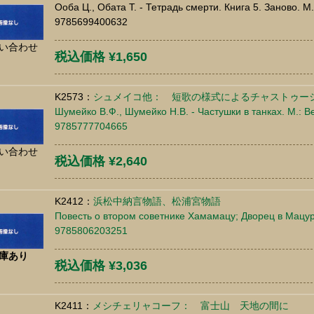
Ооба Ц., Обата Т. - Тетрадь смерти. Книга 5. Заново. М.
9785699400632
い合わせ
税込価格 ¥1,650
K2573：
シュメイコ他： 短歌の様式によるチャストゥー
Шумейко В.Ф., Шумейко Н.В. - Частушки в танках. М.: Ве
9785777704665
い合わせ
税込価格 ¥2,640
K2412：
浜松中納言物語、松浦宮物語
Повесть о втором советнике Хамамацу; Дворец в Мацура
9785806203251
庫あり
税込価格 ¥3,036
K2411：
メシチェリャコーフ： 富士山 天地の間に