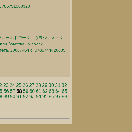
. 9785751608323
フィールドワーク ウラジオストク
 или Заметки на полях.
тета, 2008. 464 c. 9785744420895
2
23
24
25
26
27
28
29
30
31
32
5
56
57
58
59
60
61
62
63
64
65
8
89
90
91
92
93
94
95
96
97
98