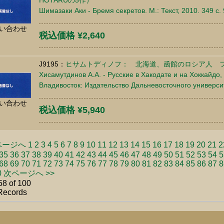
HOTARUの5作）
Шимазаки Аки - Бремя секретов. М.: Текст, 2010. 349 c
い合わせ
税込価格 ¥2,640
J9195：
ヒサムトディノフ： 北海道、函館のロシア人 
Хисамутдинов А.А. - Русские в Хакодате и на Хоккайдо,
Владивосток: Издательство Дальневосточного универси
い合わせ
税込価格 ¥5,940
ページへ
1
2
3
4
5
6
7
8
9
10
11
12
13
14
15
16
17
18
19
20
21
2
35
36
37
38
39
40
41
42
43
44
45
46
47
48
49
50
51
52
53
54
5
68
69
70
71
72
73
74
75
76
77
78
79
80
81
82
83
84
85
86
87
8
0
次ページへ >>
58 of 100
Records