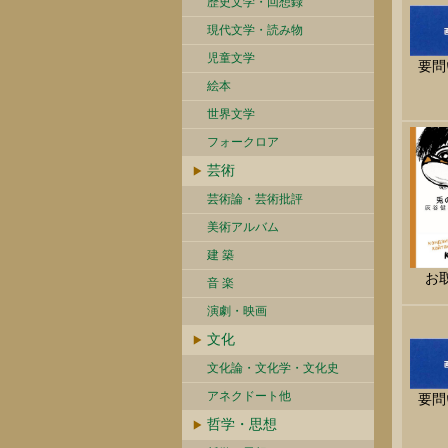
歴史文学・回想録
現代文学・読み物
児童文学
要問
絵本
世界文学
フォークロア
芸術
芸術論・芸術批評
美術アルバム
建 築
お
音 楽
演劇・映画
文化
文化論・文化学・文化史
アネクドート他
要問
哲学・思想