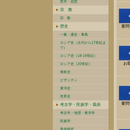
哲学・思想
宗 教
宗 教
歴史
要問
一般・通史・事典
ロシア史（古代から17世紀ま
で）
ロシア史（18-19世紀）
お
ロシア史（20世紀）
東欧史
ビザンチン
東洋史
世界史
要問
考古学・民族学・風俗
考古学・地理・東洋学
民族学
風俗研究