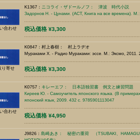
K1367：
ニコライ・ザドールノフ： 津波 時代小説
Задорнов Н. - Цунами. (АСТ, Книга на все времена). М.
い合わせ
税込価格 ¥3,300
K0847：村上春樹： 村上ラヂオ
Мураками Х. - Радио Мураками: эссе. М.: Эксмо, 2011.
取り寄せ
税込価格 ¥3,300
K0757：
キレーエフ： 日本語独習書 例文と練習問題
Киреев Ю. - Самоучитель японского языка. (В примера
японский язык, 2009. 432 c. 9785901113047
い合わせ
税込価格 ¥4,950
J9826：
島崎あき： 秘密の重荷 （TSUBAKI、HAMAGURI、