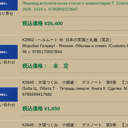
Перевод,вспупительная статья и комментарии Т. Сокол
2025. 1424 c. 9785893323047
取り寄せ
税込価格 ¥26,400
K2862：ヘルムート Ｍ. 日本の常識と礼儀（英訳）
Морсбах Гельмут - Япония. Обычаи и этикет. /Customs & 
96 c. 9785170557844
い合わせ
税込価格： 未 定
K2646：大場つぐみ、小畑健： デスノート 第6巻 【
Ооба Ц., Обата Т. - Тетрадь смерти. Книга 6. Сделка. М.
9785699417582
い合わせ
税込価格 ¥1,650
K2645：大場つぐみ、小畑健： デスノート 第5巻 【