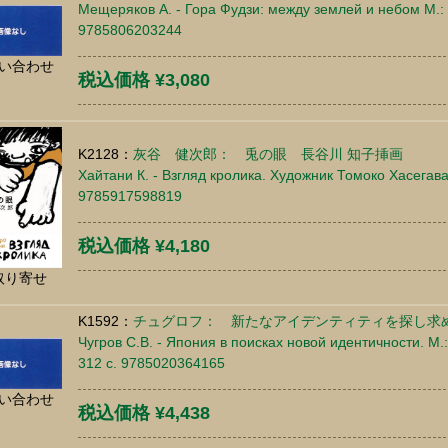
Мещеряков А. - Гора Фудзи: между землей и небом М.: 
9785806203244
い合わせ
税込価格 ¥3,080
K2128：
灰谷 健次郎： 兎の眼 長谷川 知子挿画
Хайтани К. - Взгляд кролика. Художник Томоко Хасегава.
9785917598819
税込価格 ¥4,180
取り寄せ
K1592：
チュグロフ： 新たなアイデンティティを探し求
Чугров С.В. - Япония в поисках новой идентичности. М.
312 c. 9785020364165
い合わせ
税込価格 ¥4,438