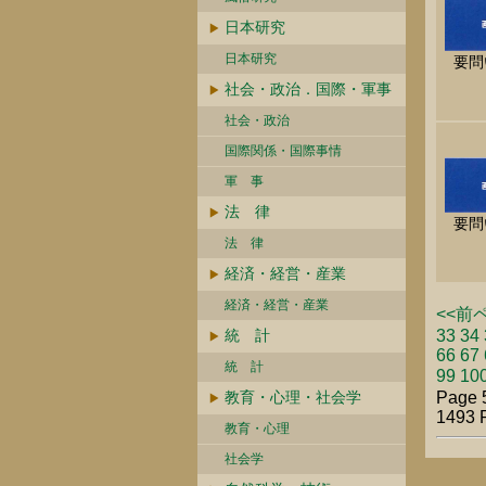
日本研究
日本研究
要問
社会・政治．国際・軍事
社会・政治
国際関係・国際事情
軍 事
法 律
要問
法 律
経済・経営・産業
経済・経営・産業
<<前
統 計
33
34
66
67
統 計
99
10
教育・心理・社会学
Page 
1493 
教育・心理
社会学