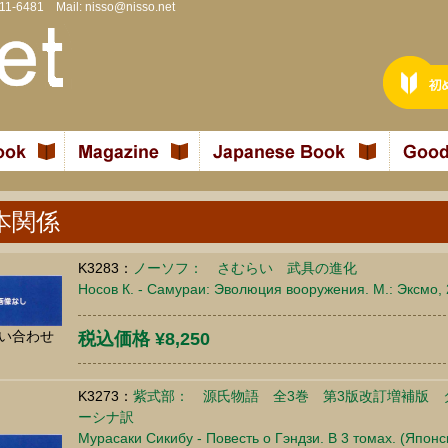
811-6481 Mail:
nisso@nisso.net
本関係
K3283：
ノーソフ： さむらい 武具の進化
Носов К. - Самураи: Эволюция вооружения. М.: Эксмо, 
い合わせ
税込価格 ¥8,250
K3273：
紫式部： 源氏物語 全3巻 第3版改訂増補版 
ーシナ訳
Мурасаки Сикибу - Повесть о Гэндзи. В 3 томах. (Японс