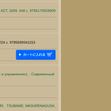
: АСТ, 2009. 448 c. 9785170559909
 224 c. 9785699341153
х и упражнениях). : Современный
TSUBAME, WASURENAGUSA,