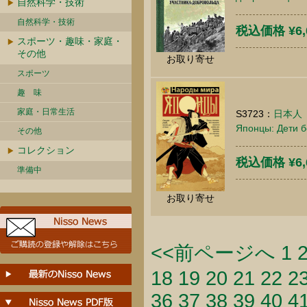
自然科学・技術
自然科学・技術
税込価格 ¥6,
スポーツ・趣味・家庭・
その他
お取り寄せ
スポーツ
趣 味
家庭・日常生活
S3723：
日本人
Японцы: Дети б
その他
コレクション
税込価格 ¥6,
準備中
お取り寄せ
<<前ページへ
1
18
19
20
21
22
2
36
37
38
39
40
4