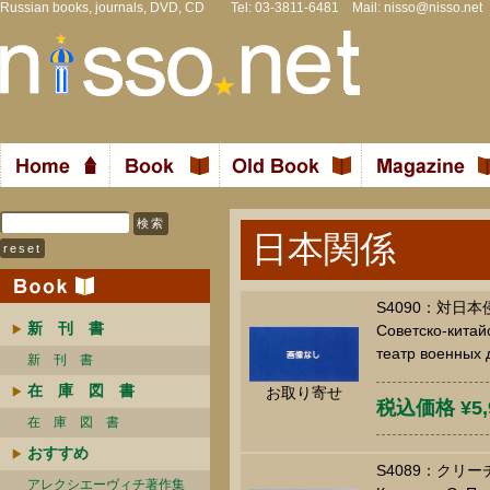
Russian books, journals, DVD, CD Tel: 03-3811-6481 Mail:
nisso@nisso.net
日本関係
S4090：対日
新 刊 書
Советско-китай
театр военных 
新 刊 書
在 庫 図 書
お取り寄せ
税込価格 ¥5,
在 庫 図 書
おすすめ
S4089：クリ
アレクシエーヴィチ著作集