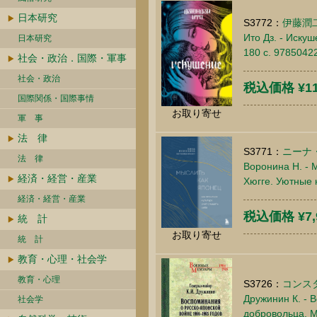
日本研究
S3772：
伊藤潤
Ито Дз. - Иску
日本研究
180 c. 9785042
社会・政治．国際・軍事
社会・政治
税込価格 ¥11
国際関係・国際事情
お取り寄せ
軍 事
法 律
S3771：
ニーナ
法 律
Воронина Н. - 
経済・経営・産業
Хюгге. Уютные 
経済・経営・産業
税込価格 ¥7,
統 計
お取り寄せ
統 計
教育・心理・社会学
教育・心理
S3726：
コンス
Дружинин К. - 
社会学
добровольца. М