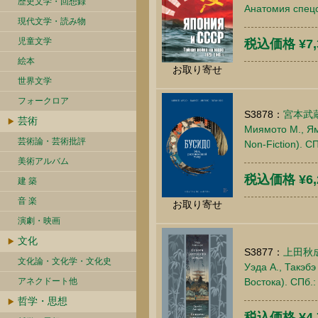
歴史文学・回想録
Анатомия спецс
現代文学・読み物
児童文学
税込価格 ¥7,
絵本
お取り寄せ
世界文学
フォークロア
S3878：
宮本武
芸術
Миямото М., Ям
芸術論・芸術批評
Non-Fiction). С
美術アルバム
税込価格 ¥6,
建 築
音 楽
お取り寄せ
演劇・映画
文化
S3877：
上田秋
文化論・文化学・文化史
Уэда А., Такэбэ
アネクドート他
Востока). СПб.:
哲学・思想
税込価格 ¥4,