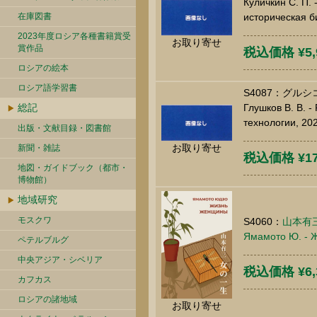
Куличкин С. П. 
在庫図書
историческая б
2023年度ロシア各種書籍賞受
お取り寄せ
賞作品
税込価格 ¥5,
ロシアの絵本
ロシア語学習書
S4087：グル
総記
Глушков В. В. 
технологии, 20
出版・文献目録・図書館
お取り寄せ
新聞・雑誌
税込価格 ¥17
地図・ガイドブック（都市・
博物館）
地域研究
モスクワ
S4060：
山本有
Ямамото Ю. - Ж
ペテルブルグ
中央アジア・シベリア
税込価格 ¥6,
カフカス
ロシアの諸地域
お取り寄せ