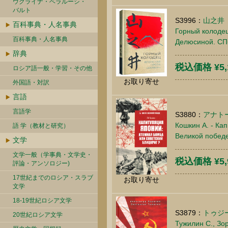
ウクライナ・ベラルーシ・
バルト
S3996：
山之井
百科事典・人名事典
Горный колодец.
百科事典・人名事典
Делюсиной. СПб
辞典
税込価格 ¥5,
ロシア語一般・学習・その他
お取り寄せ
外国語・対訳
言語
言語学
S3880：
アナト
Кошкин А. - Ка
語 学（教材と研究）
Великой победе
文学
文学一般（学事典・文学史・
税込価格 ¥5,
評論・アンソロジー)
17世紀までのロシア・スラブ
お取り寄せ
文学
18-19世紀ロシア文学
S3879：
トゥジー
20世紀ロシア文学
Тужилин С., Зор