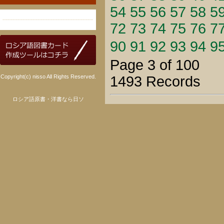
54
55
56
57
58
5
72
73
74
75
76
7
90
91
92
93
94
9
Page 3 of 100
Copyright(c) nisso All Rights Reserved.
1493 Records
ロシア語原書・洋書なら日ソ