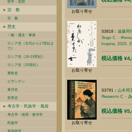
哲学・思想
宗 教
お取り寄せ
宗 教
歴史
S3818：
遠藤周
一般・通史・事典
Эндо С. - Женщ
ロシア史（古代から17世紀ま
Inspiria, 2025.
で）
ロシア史（18-19世紀）
税込価格 ¥4,
ロシア史（20世紀）
お取り寄せ
東欧史
ビザンチン
東洋史
S3791：
山本周
Ямамото С. - Д
世界史
考古学・民族学・風俗
税込価格 ¥5,
考古学・地理・東洋学
お取り寄せ
民族学
風俗研究