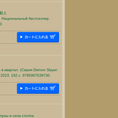
殺人
ok. Национальный бестселлер.
70
 в квартал. (Серия:Demon Slayer:
, 2023. 192 c. 9785907539730
луны и сила столпа.