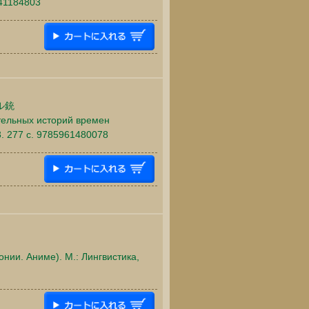
041184803
ル銃
ительных историй времен
. 277 c. 9785961480078
онии. Аниме). М.: Лингвистика,