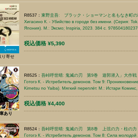
R8537：
東野圭吾: ブラック・ショーマンと名もなき町の
Хигасино К. - Убийство в городе без имени. (Серия: T
Япония). М.: Эксмо; Inspiria, 2023. 384 c. 97850418023
税込価格 ¥5,390
取り寄せ
R8525：
吾峠呼世晴: 鬼滅の刃 第9巻 遊郭潜入」大作戦
Готогэ К. - Истребитель демонов. Том 9: Проникновение
Kimetsu no Yaiba). Мягкий переплёт. М.: Истари Комикс
税込価格 ¥4,400
庫あり
R8524：
吾峠呼世晴: 鬼滅の刃 第8巻 上弦の力・柱の力
Готогэ К. - Истребитель демонов. Том 8: Сила молодой 