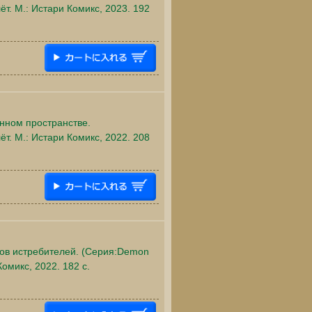
ёт. М.: Истари Комикс, 2023. 192
енном пространстве.
ёт. М.: Истари Комикс, 2022. 208
лпов истребителей. (Серия:Demon
Комикс, 2022. 182 c.