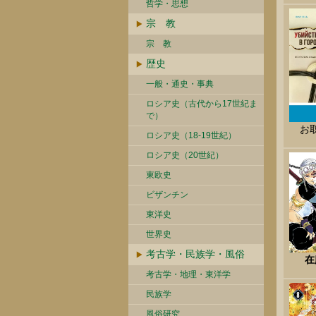
哲学・思想
宗 教
宗 教
歴史
一般・通史・事典
ロシア史（古代から17世紀ま
で）
お
ロシア史（18-19世紀）
ロシア史（20世紀）
東欧史
ビザンチン
東洋史
世界史
考古学・民族学・風俗
在
考古学・地理・東洋学
民族学
風俗研究