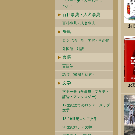
ウクライナ・ベラルーシ・
バルト
百科事典・人名事典
百科事典・人名事典
お
辞典
ロシア語一般・学習・その他
外国語・対訳
言語
言語学
語 学（教材と研究）
文学
お
文学一般（学事典・文学史・
評論・アンソロジー)
17世紀までのロシア・スラブ
文学
18-19世紀ロシア文学
20世紀ロシア文学