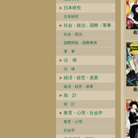
日本研究
日本研究
社会・政治．国際・軍事
在
社会・政治
国際関係・国際事情
軍 事
法 律
法 律
経済・経営・産業
経済・経営・産業
在
統 計
統 計
教育・心理・社会学
教育・心理
社会学