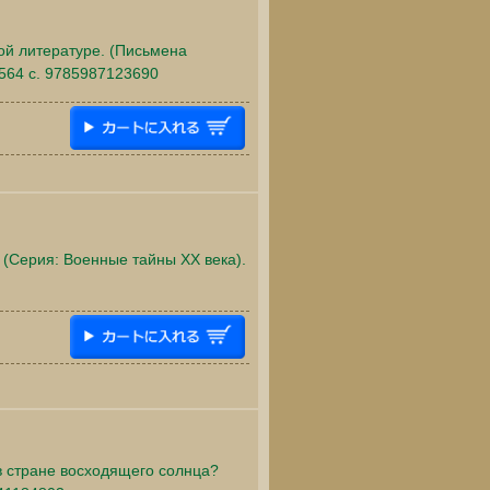
ой литературе. (Письмена
 564 c. 9785987123690
 (Серия: Военные тайны ХХ века).
 в стране восходящего солнца?