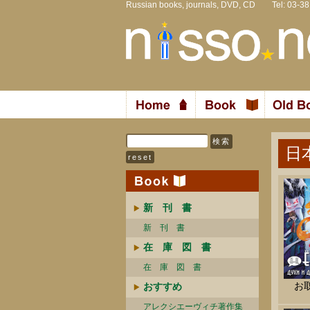
Russian books, journals, DVD, CD Tel: 03-3
日
新 刊 書
新 刊 書
在 庫 図 書
在 庫 図 書
お
おすすめ
アレクシエーヴィチ著作集