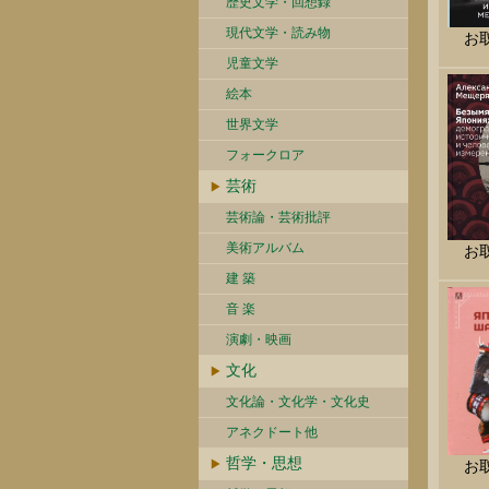
歴史文学・回想録
現代文学・読み物
お
児童文学
絵本
世界文学
フォークロア
芸術
芸術論・芸術批評
美術アルバム
お
建 築
音 楽
演劇・映画
文化
文化論・文化学・文化史
アネクドート他
哲学・思想
お