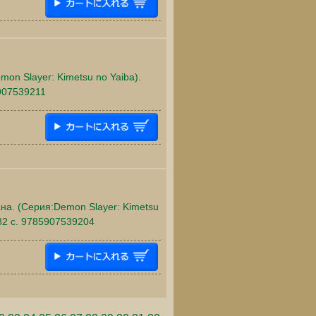
mon Slayer: Kimetsu no Yaiba).
5907539211
ана. (Серия:Demon Slayer: Kimetsu
182 c. 9785907539204