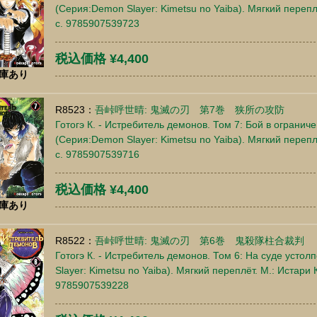
(Серия:Demon Slayer: Kimetsu no Yaiba). Мягкий перепл
c. 9785907539723
税込価格 ¥4,400
庫あり
R8523：
吾峠呼世晴: 鬼滅の刃 第7巻 狭所の攻防
Готогэ К. - Истребитель демонов. Том 7: Бой в огранич
(Серия:Demon Slayer: Kimetsu no Yaiba). Мягкий перепл
c. 9785907539716
税込価格 ¥4,400
庫あり
R8522：
吾峠呼世晴: 鬼滅の刃 第6巻 鬼殺隊柱合裁判
Готогэ К. - Истребитель демонов. Том 6: На суде усто
Slayer: Kimetsu no Yaiba). Мягкий переплёт. М.: Истари 
9785907539228