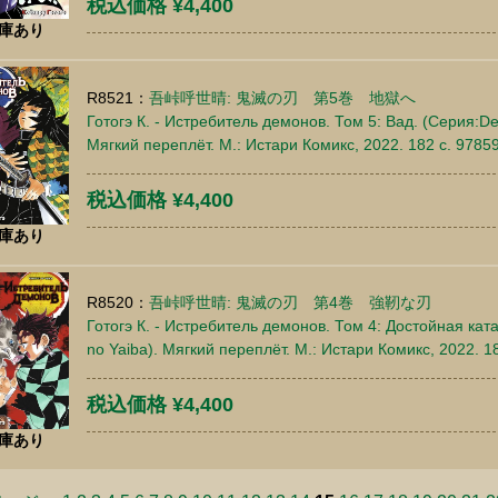
税込価格 ¥4,400
庫あり
R8521：
吾峠呼世晴: 鬼滅の刃 第5巻 地獄へ
Готогэ К. - Истребитель демонов. Том 5: Вад. (Серия:De
Мягкий переплёт. М.: Истари Комикс, 2022. 182 c. 978
税込価格 ¥4,400
庫あり
R8520：
吾峠呼世晴: 鬼滅の刃 第4巻 強靭な刃
Готогэ К. - Истребитель демонов. Том 4: Достойная кат
no Yaiba). Мягкий переплёт. М.: Истари Комикс, 2022. 
税込価格 ¥4,400
庫あり