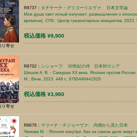
R8737：
タチヤーナ・グリゴーリエヴァ: 日本文学論
Моя душа свет ясный излучает: размышления о японск
времени). СПб.: Центр гуманитарных инициатив, 2023.
税込価格 ¥9,900
取り寄せ
R8702：
シショーフ: 20世紀の侍 日本対ロシア
Шишов А. В. - Самураи ХХ века. Япония против России.
М.: Вече, 2023. 448 c. 9785448441929
税込価格 ¥3,960
取り寄せ
R8678：
マリーナ・チジョーヴァ: 内側から見た日本
Чижова М. - Япония изнутри. Как на самом деле живут