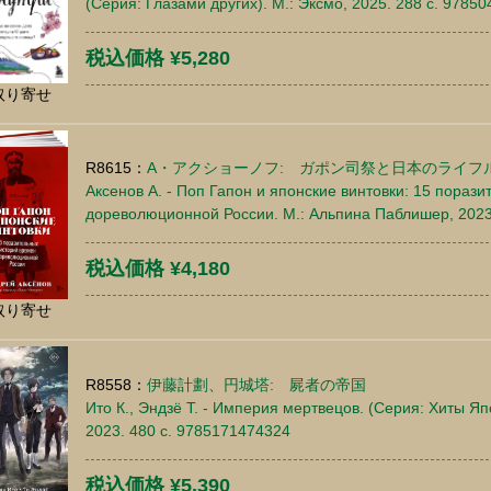
(Серия: Глазами других). М.: Эксмо, 2025. 288 c. 9785
税込価格 ¥5,280
取り寄せ
R8615：
A・アクショーノフ: ガポン司祭と日本のライフ
Аксенов А. - Поп Гапон и японские винтовки: 15 пораз
дореволюционной России. М.: Альпина Паблишер, 2023
税込価格 ¥4,180
取り寄せ
R8558：
伊藤計劃、円城塔: 屍者の帝国
Ито К., Эндзё Т. - Империя мертвецов. (Серия: Хиты Яп
2023. 480 c. 9785171474324
税込価格 ¥5,390