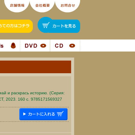
май и раскрась историю. (Серия:
Т, 2023. 160 c. 9785171569327