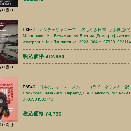
取り寄せ
R8557：
メシチェリャコーフ: 名もなき日本 人口動態
Мещеряков А. - Безымянная Япония. Демографическое,
измерение. М.: Лингвистика, 2023. 384 c. 97859192211
税込価格 ¥12,980
取り寄せ
R8540：
日本のシャーマニズム ニコライ・ネフスキー訳
Японский шаманизм. Перевод Н.А. Невского. М.: Альма 
9785904993740
税込価格 ¥4,730
取り寄せ