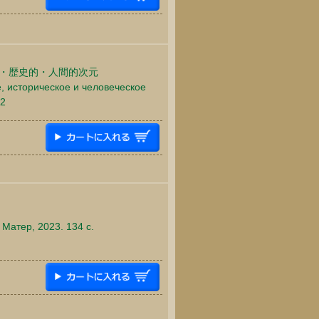
的・歴史的・人間的次元
 историческое и человеческое
42
Матер, 2023. 134 c.