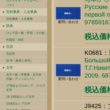
ウクライナ・ベラルーシ・
バルト
Русские 
百科事典・人名事典
первой п
百科事典・人名事典
9785916
要問い合わせ
辞典
ロシア語一般・学習・その他
税込価格 
外国語・対訳
言語
K0681：
言語学
Большой 
語 学（教材と研究）
Т.Г.Ники
文学
2009. 68
文学一般（学事典・文学史・
要問い合わせ
評論・アンソロジー)
17世紀までのロシア・スラブ
税込価格 
文学
18-19世紀ロシア文学
20世紀ロシア文学
J942