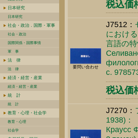
税込価格 
日本研究
日本研究
J7512：
社会・政治．国際・軍事
における
社会・政治
言語の特
国際関係・国際事情
Селивано
軍 事
法 律
филологи
要問い合わせ
法 律
c. 9785
経済・経営・産業
経済・経営・産業
税込価格 
統 計
統 計
J7270：
教育・心理・社会学
1938
教育・心理
Краусс Ф
社会学