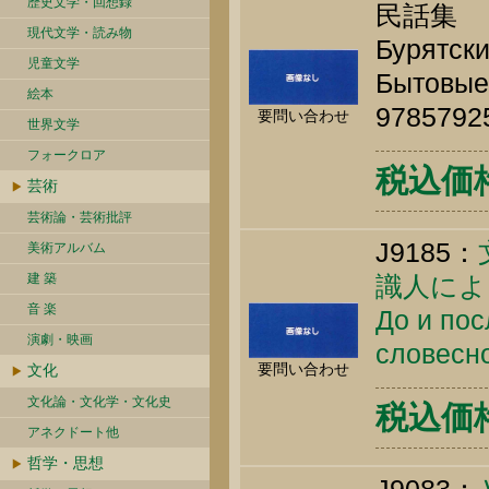
歴史文学・回想録
民話集
現代文学・読み物
Бурятск
児童文学
Бытовые.
絵本
9785792
要問い合わせ
世界文学
フォークロア
税込価格 
芸術
芸術論・芸術批評
J9185：
美術アルバム
建 築
識人によ
音 楽
До и пос
演劇・映画
словесно
要問い合わせ
文化
文化論・文化学・文化史
税込価格 
アネクドート他
哲学・思想