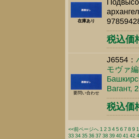
Подвысоц
архангел
9785942
在庫あり
税込価格 
J6554：
モヴァ編
Башкирс
Вагант, 
要問い合わせ
税込価格 
<<前ページへ
1
2
3
4
5
6
7
8
9
1
33
34
35
36
37
38
39
40
41
42