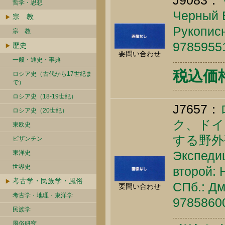
J9083：
哲学・思想
Черный В
宗 教
Рукописн
宗 教
9785955
歴史
要問い合わせ
一般・通史・事典
税込価格 
ロシア史（古代から17世紀ま
で）
ロシア史（18-19世紀）
J7657：
ロシア史（20世紀）
ク、ドイ
東欧史
する野外
ビザンチン
Экспеди
東洋史
世界史
второй: 
考古学・民族学・風俗
СПб.: Дм
要問い合わせ
考古学・地理・東洋学
9785860
民族学
風俗研究