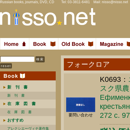
Russian books, journals, DVD, CD Tel: 03-3811-6481 Mail:
nisso@nisso.net
フォークロア
K0693：
スク県農
新 刊 書
Ефименк
新 刊 書
在 庫 図 書
крестьян
在 庫 図 書
272 c. 9
要問い合わせ
おすすめ
アレクシエーヴィチ著作集