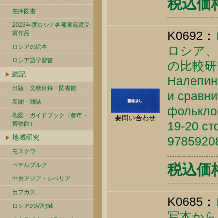
税込価格 
在庫図書
2023年度ロシア各種書籍賞受
K0692：
賞作品
ロシアの絵本
ロシア、
ロシア語学習書
の比較研
総記
Налепин 
出版・文献目録・図書館
и сравн
新聞・雑誌
фолькло
地図・ガイドブック（都市・
要問い合わせ
19-20 ст
博物館）
地域研究
9785920
モスクワ
ペテルブルグ
税込価格 
中央アジア・シベリア
カフカス
K0685：
ロシアの諸地域
写本から