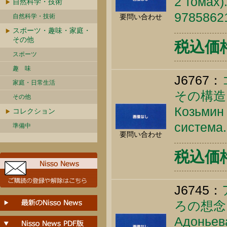
2 томах)
自然科学・技術
9785862
自然科学・技術
要問い合わせ
スポーツ・趣味・家庭・
その他
税込価格 
スポーツ
趣 味
J6767：
家庭・日常生活
その構造
その他
Козьмин 
コレクション
система.
準備中
要問い合わせ
税込価格 
J6745：
ろの想念
Адоньева