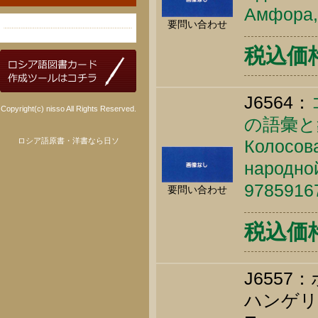
Амфора, 
要問い合わせ
税込価格 
J6564：
Copyright(c) nisso All Rights Reserved.
の語彙と
ロシア語原書・洋書なら日ソ
Колосова
народной
9785916
要問い合わせ
税込価格 
J6557
ハンゲリ