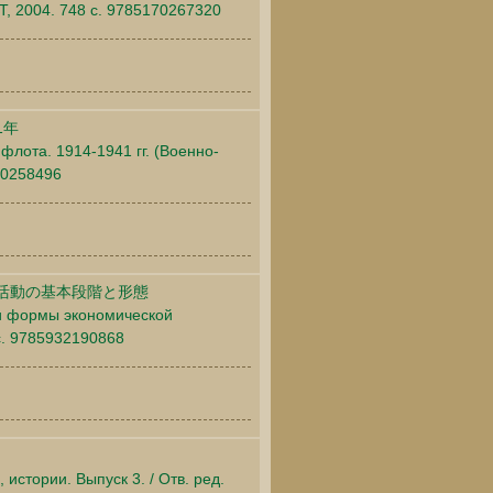
, 2004. 748 c. 9785170267320
1年
 флота. 1914-1941 гг. (Военно-
170258496
活動の基本段階と形態
 и формы экономической
 c. 9785932190868
 истории. Выпуск 3. / Отв. ред.