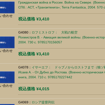
Гражданская война в России. Война на Севере. (Военно
СПб.: АСТ, «Транзиткнига»; Terra Fantastica, 2004. 570
い合わせ
税込価格 ¥3,410
G4080：
ロフミストロフ： 大戦の航空
Рохмистров В. - Авиация великой войны. (Военно-истор
2004. 730 c. 9785170156057
い合わせ
税込価格 ¥3,410
G4078：
イサーエフ： ドゥブノからロストフまで（独ソ
Исаев А. - От Дубно до Ростова. (Военно-историческая 
книга, 2004. 710 c. 9785170227442
い合わせ
税込価格 ¥4,015
G4069：
ロシア提督列伝