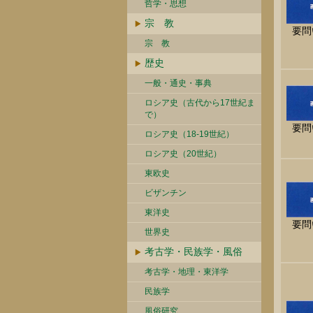
哲学・思想
宗 教
要問
宗 教
歴史
一般・通史・事典
ロシア史（古代から17世紀ま
で）
要問
ロシア史（18-19世紀）
ロシア史（20世紀）
東欧史
ビザンチン
東洋史
要問
世界史
考古学・民族学・風俗
考古学・地理・東洋学
民族学
風俗研究