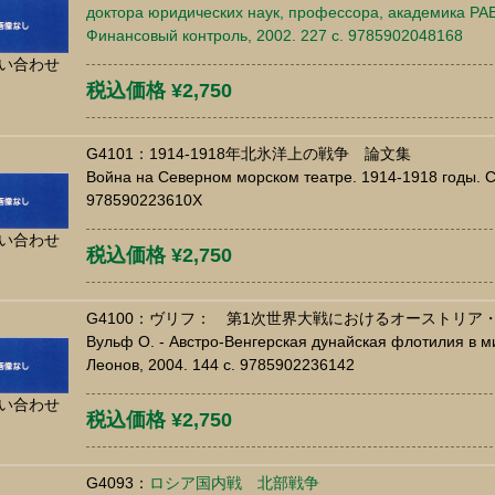
доктора юридических наук, профессора, академика РА
Финансовый контроль, 2002. 227 c. 9785902048168
い合わせ
税込価格 ¥2,750
G4101：1914-1918年北氷洋上の戦争 論文集
Война на Северном морском театре. 1914-1918 годы. СП
978590223610X
い合わせ
税込価格 ¥2,750
G4100：ヴリフ： 第1次世界大戦におけるオーストリア
Вульф О. - Австро-Венгерская дунайская флотилия в ми
Леонов, 2004. 144 c. 9785902236142
い合わせ
税込価格 ¥2,750
G4093：
ロシア国内戦 北部戦争