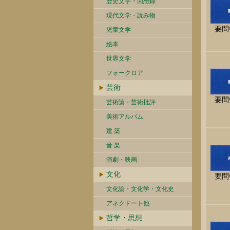
歴史文学・回想録
現代文学・読み物
要問
児童文学
絵本
世界文学
フォークロア
芸術
要問
芸術論・芸術批評
美術アルバム
建 築
音 楽
演劇・映画
文化
要問
文化論・文化学・文化史
アネクドート他
哲学・思想