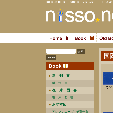
Russian books, journals, DVD, CD Tel: 03-3
国
新 刊 書
新 刊 書
要問
在 庫 図 書
在 庫 図 書
おすすめ
アレクシエーヴィチ著作集