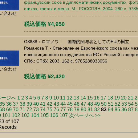
французский союз в дипломатических документах, фото
стихах, тостах и меню. М.: РОССПЭН, 2004. 280 c. 97
い合わせ
税込価格 ¥4,950
G3888：ロマノワ： 国際的関与者としてのEUの樹立
Романова Т. - Становление Европейского союза как ме
инвестиционного сотрудничества ЕС с Россией в энерге
СПб.: СПбУ, 2003. 162 c. 9785288033056
い合わせ
税込価格 ¥2,420
ページへ
1
2
3
4
5
6
7
8
9
10
11
12
13
14
15
16
17
18
19
20
21
2
35
36
37
38
39
40
41
42
43
44
45
46
47
48
49
50
51
52
53
54
5
68
69
70
71
72
73
74
75
76
77
78
79
80
81
82
83
84
85
86
87
8
0
101
102
103
104
105
106
107
次ページへ >>
83 of 107
Records