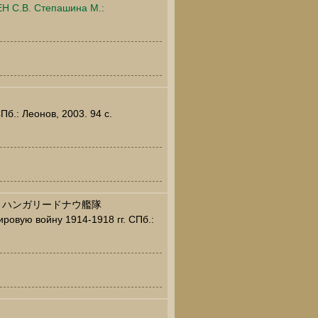
ЕН С.В. Степашина М.:
б.: Леонов, 2003. 94 c.
・ハンガリードナウ艦隊
ровую войну 1914-1918 гг. СПб.: