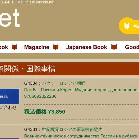
811-6481 Mail:
nisso@nisso.net
際関係・国際事情
G4334：
パク： ロシアと朝鮮
Пак Б. - Россия и Корея. Издание второе, дополненное. 
9785892822206
い合わせ
税込価格 ¥3,850
G4331：
世紀境界ロシアの軍事技術協力
Военно-техническое сотрудничество России на рубеже 