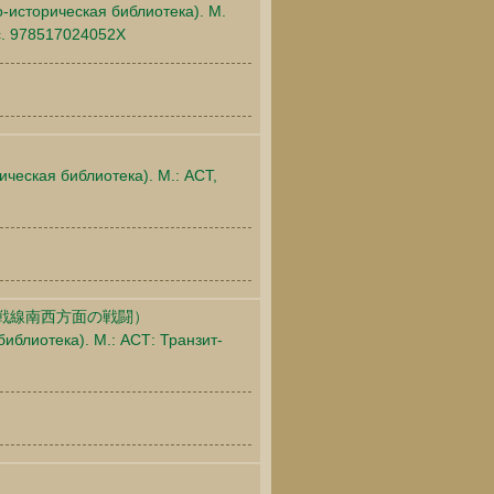
-историческая библиотека). М.
 c. 978517024052X
ическая библиотека). М.: АСТ,
戦線南西方面の戦闘）
библиотека). М.: АСТ: Транзит-