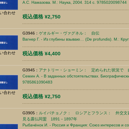
А.С. Намазова. М.: Наука, 2004. 314 c. 9785020098744
い合わせ
税込価格 ¥2,750
G3946：
ゲオルギー・ヴァグネル： 自伝
Вагнер Г. - Из глубины взываю… (De profundis). М.: Кру
い合わせ
税込価格 ¥4,400
G3945：
アナトリー・ショーミン： 定められた状況で 
Семин А. - В заданных обстоятельствах. Биографические
9785861090483
い合わせ
税込価格 ¥2,750
G3905：
ルイバチョノク： ロシアとフランス： 外交文
見る露仏同盟 1891－1897年
Рыбачёнок И. - Россия и Франция: Союз интересов и со