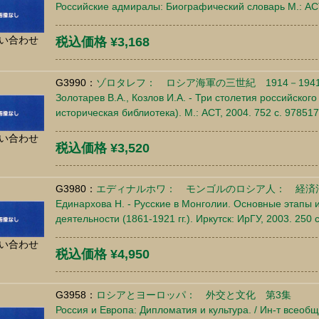
Российские адмиралы: Биографический словарь М.: АСТ
い合わせ
税込価格 ¥3,168
G3990：
ゾロタレフ： ロシア海軍の三世紀 1914－194
Золотарев В.А., Козлов И.А. - Три столетия российского
историческая библиотека). М.: АСТ, 2004. 752 c. 9785
い合わせ
税込価格 ¥3,520
G3980：
エディナルホワ： モンゴルのロシア人： 経済
Единархова Н. - Русские в Монголии. Основные этапы
деятельности (1861-1921 гг.). Иркутск: ИрГУ, 2003. 250
い合わせ
税込価格 ¥4,950
G3958：
ロシアとヨーロッパ： 外交と文化 第3集
Россия и Европа: Дипломатия и культура. / Ин-т всеобщ,