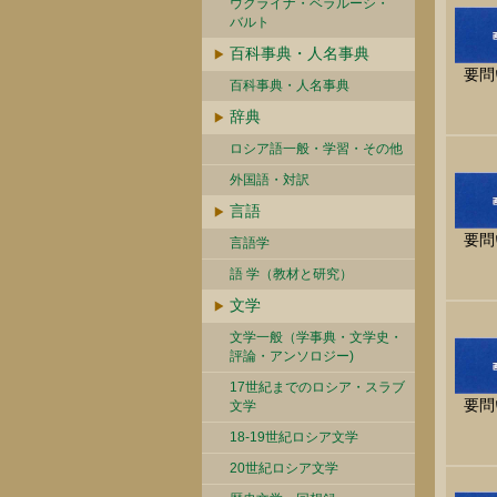
ウクライナ・ベラルーシ・
バルト
百科事典・人名事典
要問
百科事典・人名事典
辞典
ロシア語一般・学習・その他
外国語・対訳
言語
要問
言語学
語 学（教材と研究）
文学
文学一般（学事典・文学史・
評論・アンソロジー)
17世紀までのロシア・スラブ
要問
文学
18-19世紀ロシア文学
20世紀ロシア文学