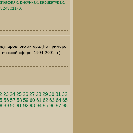
графиях, рисунках, карикатурах,
8582430114X
ждународного актора.(На примере
тичексой сфере. 1994-2001 гг.)
2
23
24
25
26
27
28
29
30
31
32
5
56
57
58
59
60
61
62
63
64
65
8
89
90
91
92
93
94
95
96
97
98