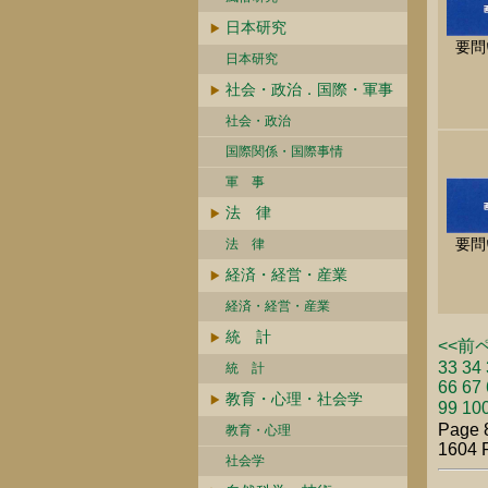
日本研究
要問
日本研究
社会・政治．国際・軍事
社会・政治
国際関係・国際事情
軍 事
法 律
要問
法 律
経済・経営・産業
経済・経営・産業
統 計
<<前
33
34
統 計
66
67
教育・心理・社会学
99
10
Page 
教育・心理
1604 
社会学