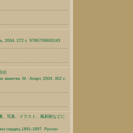
гъ, 2004. 272 c. 9785739600243
自伝
 заметки. М.: Апарт, 2004. 302 c.
書、写真、イラスト、風刺画などに
юз сердец.1891-1897. Русско-