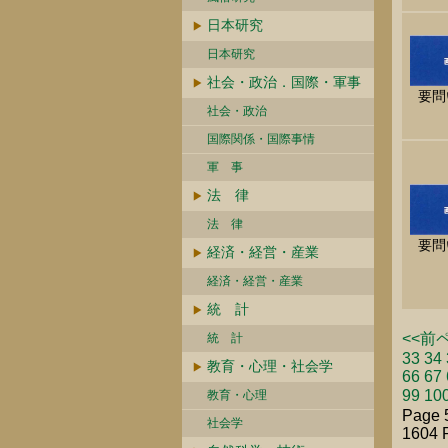
日本研究
日本研究
社会・政治．国際・軍事
要問
社会・政治
国際関係・国際事情
軍 事
法 律
法 律
要問
経済・経営・産業
経済・経営・産業
統 計
<<前
統 計
33
34
教育・心理・社会学
66
67
99
10
教育・心理
Page 
社会学
1604 