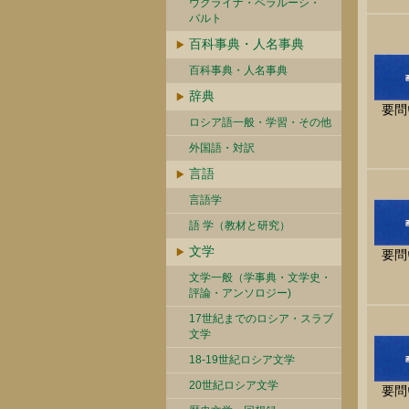
ウクライナ・ベラルーシ・
バルト
百科事典・人名事典
百科事典・人名事典
辞典
要問
ロシア語一般・学習・その他
外国語・対訳
言語
言語学
語 学（教材と研究）
文学
要問
文学一般（学事典・文学史・
評論・アンソロジー)
17世紀までのロシア・スラブ
文学
18-19世紀ロシア文学
20世紀ロシア文学
要問