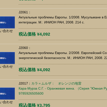
J2061：
Актуальные проблемы Европы. 1/2008. Мусульмане в Е
интеграции. М.: ИНИОН РАН, 2008. 214 c.
い合わせ
税込価格 ¥4,092
J2060：
Актуальные проблемы Европы. 2/2008. Европейский Со
энергетической безопасности. М.: ИНИОН РАН, 2008. 22
い合わせ
税込価格 ¥4,092
J2017：
カラ＝ムルザ： オレンジの地雷
Кара-Мурза С.Г. - Оранжевая мина. （Серия ”Южная Русь
9785926505600
い合わせ
税込価格 ¥3,795