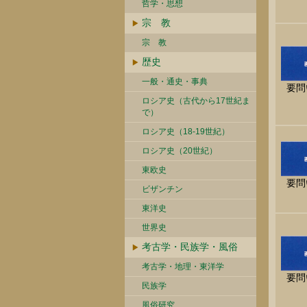
哲学・思想
宗 教
宗 教
歴史
一般・通史・事典
要問
ロシア史（古代から17世紀ま
で）
ロシア史（18-19世紀）
ロシア史（20世紀）
東欧史
要問
ビザンチン
東洋史
世界史
考古学・民族学・風俗
考古学・地理・東洋学
要問
民族学
風俗研究