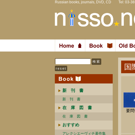
Russian books, journals, DVD, CD Tel: 03-3
国
新 刊 書
新 刊 書
在 庫 図 書
要問
在 庫 図 書
おすすめ
アレクシエーヴィチ著作集