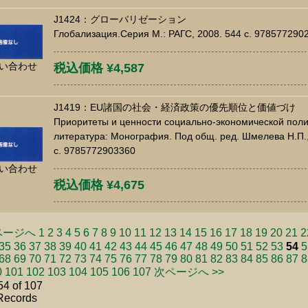
J1424：グローバリゼーション
Глобализация.Серия М.: РАГС, 2008. 544 c. 978577290
い合わせ
税込価格 ¥4,587
J1419：EU諸国の社会・経済政策の優先順位と価値づけ
Приоритеты и ценности социально-экономической поли
литература: Монография. Под общ. ред. Шмелева Н.П., 
c. 9785772903360
い合わせ
税込価格 ¥4,675
ページへ
1
2
3
4
5
6
7
8
9
10
11
12
13
14
15
16
17
18
19
20
21
2
35
36
37
38
39
40
41
42
43
44
45
46
47
48
49
50
51
52
53
54
5
68
69
70
71
72
73
74
75
76
77
78
79
80
81
82
83
84
85
86
87
8
0
101
102
103
104
105
106
107
次ページへ >>
54 of 107
Records