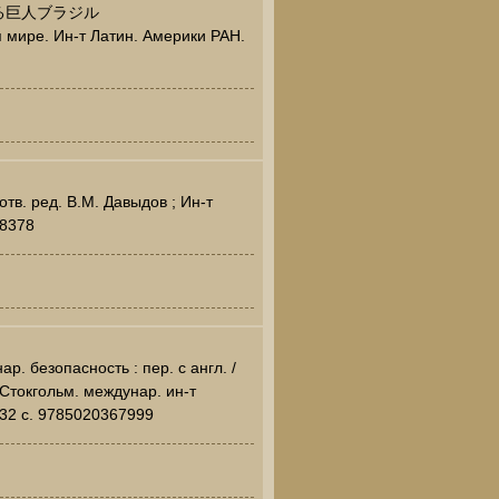
る巨人ブラジル
 мире. Ин-т Латин. Америки РАН.
тв. ред. В.М. Давыдов ; Ин-т
68378
. безопасность : пер. с англ. /
Стокгольм. междунар. ин-т
232 c. 9785020367999