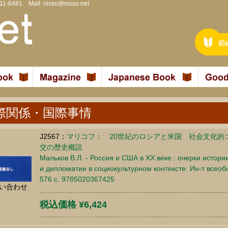
811-6481 Mail:
nisso@nisso.net
際関係・国際事情
J2567：
マリコフ： 20世紀のロシアと米国 社会文化的
交の歴史概説
Мальков В.Л. - Россия и США в XX веке : очерки исто
и дипломатии в социокультурном контексте. Ин-т всеоб
576 c. 9785020367425
い合わせ
税込価格 ¥6,424