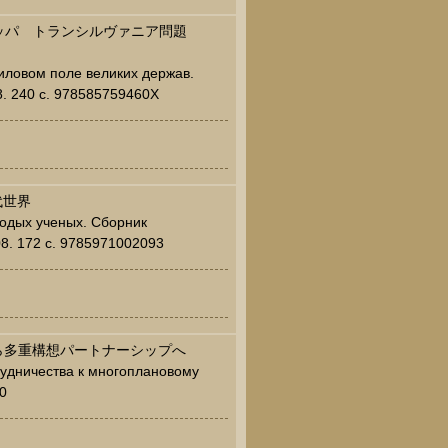
ロッパ トランシルヴァニア問題
силовом поле великих держав.
8. 240 c. 978585759460X
代世界
лодых ученых. Сборник
08. 172 c. 9785971002093
から多重構想パートナーシップへ
трудничества к многоплановому
0