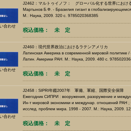
J2462：マルトゥイノフ： グローバル化する世界におけ
Мартынов Б.Ф. - Бразилия гигант в глобализирующемся
М.: Наука, 2009. 320 c. 9785020368385
い合わせ
税込価格： 未 定
J2460：現代世界政治におけるラテンアメリカ
Латинская Америка в современной мировой политике / о
Латин. Америки РАН. М.: Наука, 2009. 480 c. 97850203
い合わせ
税込価格： 未 定
J2458：SIPRI年鑑2007年 軍備、軍縮、国際安全保障
Ежегодник СИПРИ : вооружения, разоружение и междунар
Ин-т мировой экономики и междунар. отношений РАН ; 
исслед. проблем мира. 1998 - 2007. М.: Наука, 2009. 1
い合わせ
税込価格： 未 定