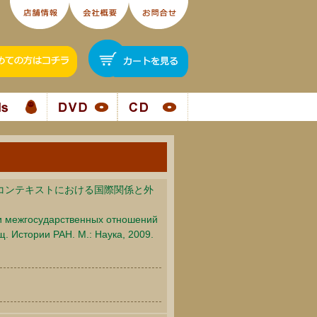
コンテキストにおける国際関係と外
рии межгосударственных отношений
щ. Истории РАН. М.: Наука, 2009.