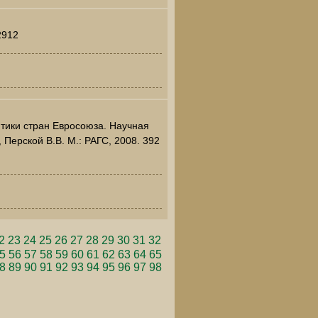
2912
тики стран Евросоюза. Научная
Перской В.В. М.: РАГС, 2008. 392
2
23
24
25
26
27
28
29
30
31
32
5
56
57
58
59
60
61
62
63
64
65
8
89
90
91
92
93
94
95
96
97
98