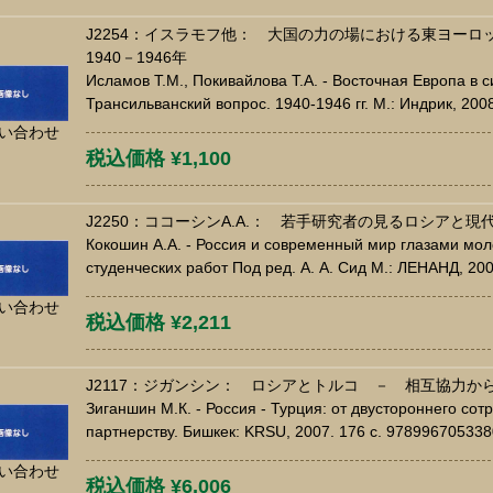
J2254：イスラモフ他： 大国の力の場における東ヨー
1940－1946年
Исламов Т.М., Покивайлова Т.А. - Восточная Европа в 
Трансильванский вопрос. 1940-1946 гг. М.: Индрик, 200
い合わせ
税込価格 ¥1,100
J2250：ココーシンA.A.： 若手研究者の見るロシアと現
Кокошин А.А. - Россия и современный мир глазами мо
студенческих работ Под ред. А. А. Сид М.: ЛЕНАНД, 20
い合わせ
税込価格 ¥2,211
J2117：ジガンシン： ロシアとトルコ － 相互協力
Зиганшин М.К. - Россия - Турция: от двустороннего со
партнерству. Бишкек: KRSU, 2007. 176 c. 978996705338
い合わせ
税込価格 ¥6,006