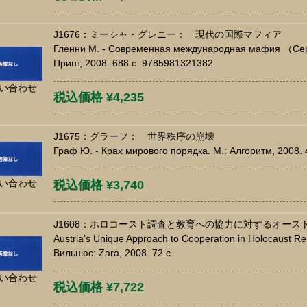
J1676：ミーシャ・グレニー： 現代の国際マフィア
Гленни М. - Современная международная мафия （Серия 
Принт, 2008. 688 c. 9785981321382
い合わせ
税込価格 ¥4,235
J1675：グラーフ： 世界秩序の崩壊
Граф Ю. - Крах мирового порядка. М.: Алгоритм, 2008.
い合わせ
税込価格 ¥3,740
J1608：ホロコースト調査と教育への協力に対するオー
Austria’s Unique Approach to Cooperation in Holocaust Re
Вильнюс: Zara, 2008. 72 c.
い合わせ
税込価格 ¥7,722