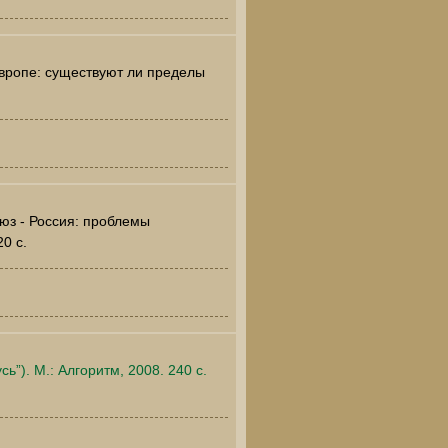
вропе: существуют ли пределы
юз - Россия: проблемы
0 c.
”). М.: Алгоритм, 2008. 240 c.