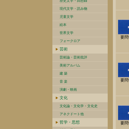
歴史文学・回想録
現代文学・読み物
児童文学
絵本
世界文学
要問
フォークロア
芸術
芸術論・芸術批評
美術アルバム
建 築
要問
音 楽
演劇・映画
文化
文化論・文化学・文化史
アネクドート他
哲学・思想
要問