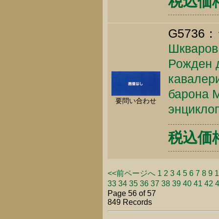
税込価格 
G5736：
Шкваров 
Рожден 
кавалери
барона М
要問い合わせ
энциклоп
税込価格 
<<前ページへ
1
2
3
4
5
6
7
8
9
1
33
34
35
36
37
38
39
40
41
42
Page 56 of 57
849 Records