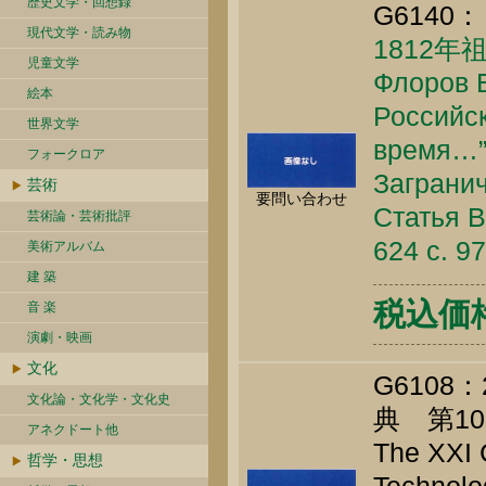
歴史文学・回想録
G6140：
現代文学・読み物
1812
児童文学
Флоров Б
絵本
Российск
世界文学
время…” 
フォークロア
Загранич
芸術
要問い合わせ
Статья В
芸術論・芸術批評
624 c. 9
美術アルバム
建 築
税込価格 
音 楽
演劇・映画
文化
G610
文化論・文化学・文化史
典 第1
アネクドート他
The XXI 
哲学・思想