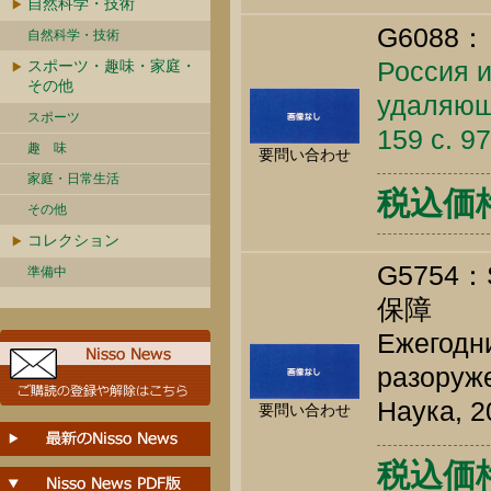
自然科学・技術
G6088：
自然科学・技術
Россия и
スポーツ・趣味・家庭・
その他
удаляющ
スポーツ
159 c. 9
趣 味
要問い合わせ
家庭・日常生活
税込価格 
その他
コレクション
G5754
準備中
保障
Ежегодн
разоруж
Наука, 2
要問い合わせ
税込価格 