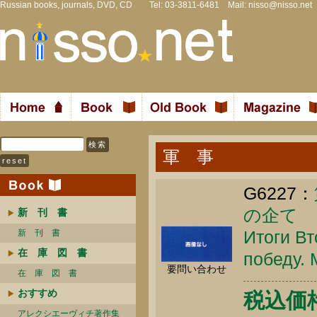
Russian books, journals, DVD, CD Tel: 03-3811-6481 Mail:
nisso@nisso.net
軍 事
G6227：
の企て
新 刊 書
Итоги В
新 刊 書
在 庫 図 書
победу. 
要問い合わせ
在 庫 図 書
おすすめ
税込価格 
アレクシエーヴィチ著作集