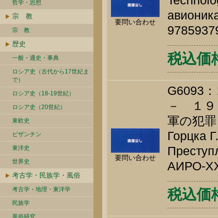
Technolo
哲学・思想
авионика
宗 教
要問い合わせ
9785937
宗 教
歴史
税込価格 
一般・通史・事典
ロシア史（古代から17世紀ま
で）
G609
ロシア史（18-19世紀）
－ １９
ロシア史（20世紀）
軍の犯罪
東欧史
Горцка Г
ビザンチン
Преступл
東洋史
要問い合わせ
世界史
АИРО-XX,
考古学・民族学・風俗
考古学・地理・東洋学
税込価格 
民族学
風俗研究