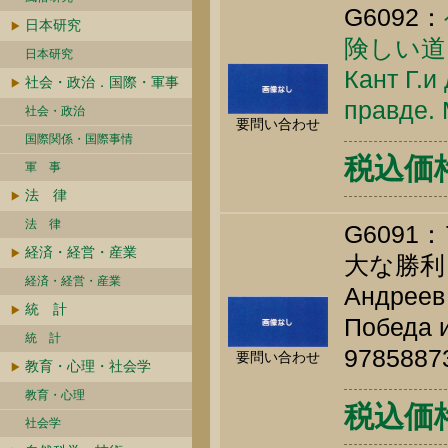
G6092：
日本研究
険しい道
日本研究
Кант Г.и
社会・政治．国際・軍事
правде. 
社会・政治
要問い合わせ
国際関係・国際事情
税込価格 
軍 事
法 律
法 律
G609
経済・経営・産業
大な勝利
経済・経営・産業
Андреев 
統 計
Победа и
統 計
9785887
要問い合わせ
教育・心理・社会学
教育・心理
税込価格 
社会学