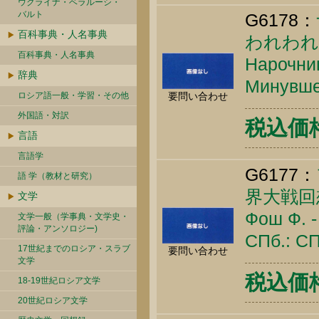
ウクライナ・ベラルーシ・
バルト
G6178：
百科事典・人名事典
われわれ
百科事典・人名事典
Нарочниц
辞典
Минувшее
ロシア語一般・学習・その他
要問い合わせ
外国語・対訳
税込価格 
言語
言語学
G6177：
語 学（教材と研究）
界大戦回
文学
Фош Ф. -
文学一般（学事典・文学史・
評論・アンソロジー)
СПб.: СП
17世紀までのロシア・スラブ
要問い合わせ
文学
税込価格 
18-19世紀ロシア文学
20世紀ロシア文学