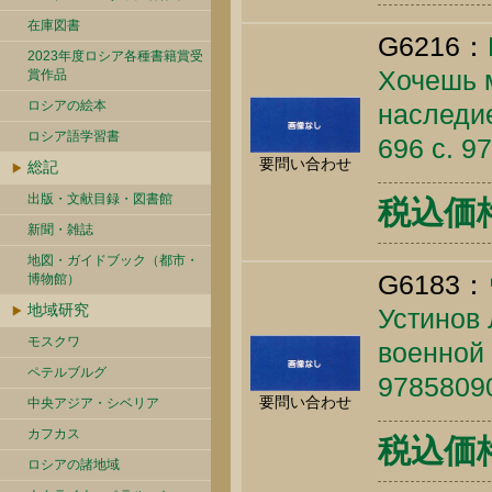
在庫図書
G6216：
2023年度ロシア各種書籍賞受
Хочешь 
賞作品
ロシアの絵本
наследие
ロシア語学習書
696 c. 9
要問い合わせ
総記
出版・文献目録・図書館
税込価格 
新聞・雑誌
地図・ガイドブック（都市・
G6183：
博物館）
地域研究
Устинов 
モスクワ
военной 
ペテルブルグ
9785809
要問い合わせ
中央アジア・シベリア
カフカス
税込価格 
ロシアの諸地域