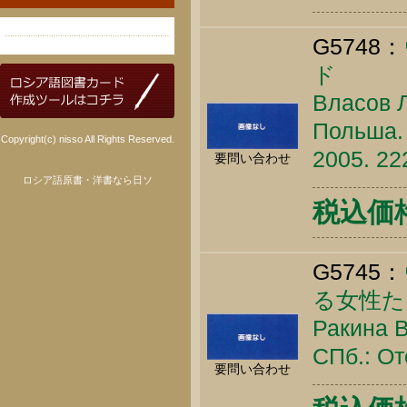
G5748：
ド
Власов Л
Польша. 
Copyright(c) nisso All Rights Reserved.
2005. 22
要問い合わせ
ロシア語原書・洋書なら日ソ
税込価格 
G5745：
る女性た
Ракина 
СПб.: От
要問い合わせ