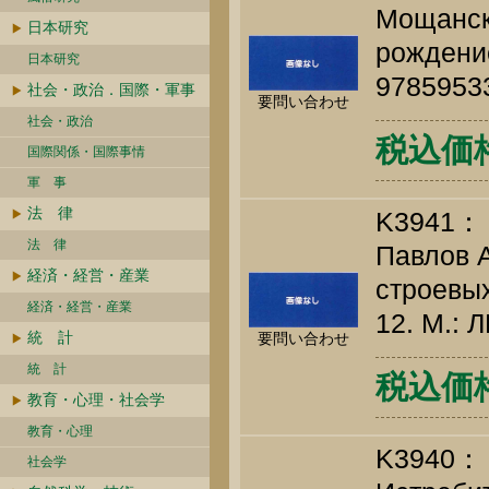
Мощански
日本研究
рождение
日本研究
9785953
社会・政治．国際・軍事
要問い合わせ
社会・政治
税込価格 
国際関係・国際事情
軍 事
法 律
K3941：
法 律
Павлов А
経済・経営・産業
строевых
経済・経営・産業
12. М.: Л
統 計
要問い合わせ
統 計
税込価格 
教育・心理・社会学
教育・心理
K3940：
社会学