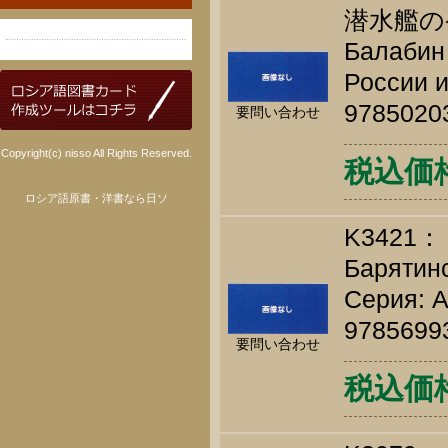
潜水艦の
Балабин 
России и
9785020
要問い合わせ
Copyright(c) nisso All Rights Reserved.
税込価格 
ロシア語原書・洋書なら日ソ
K3421：
Барятинс
Серия: А
9785699
要問い合わせ
税込価格 