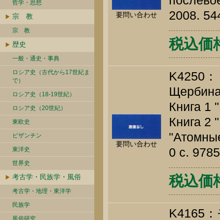
послевое
哲学・思想
2008. 54
要問い合わせ
宗 教
宗 教
税込価
歴史
一般・通史・事典
ロシア史（古代から17世紀ま
K4250：
で）
Щербина 
ロシア史（18-19世紀）
Книга 1 
ロシア史（20世紀）
Книга 2 
東欧史
"Атомные
ビザンチン
要問い合わせ
0 c. 978
東洋史
世界史
考古学・民族学・風俗
税込価
考古学・地理・東洋学
民族学
K4165
風俗研究