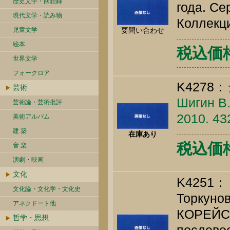
歴史文学・回想録
года. Се
現代文学・読み物
Коллекци
児童文学
要問い合わせ
絵本
税込価格 
世界文学
フォークロア
K4278：
芸術
Шигин В.
芸術論・芸術批評
2010. 43
美術アルバム
建 築
在庫あり
税込価格 
音 楽
演劇・映画
文化
K4251：
文化論・文化学・文化史
Торкунов
アネクドート他
КОРЕЙС
哲学・思想