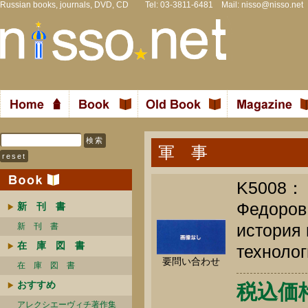
Russian books, journals, DVD, CD Tel: 03-3811-6481 Mail:
nisso@nisso.net
軍 事
K5008：
Федоров,
新 刊 書
история 
新 刊 書
在 庫 図 書
технолог
要問い合わせ
在 庫 図 書
おすすめ
税込価
アレクシエーヴィチ著作集