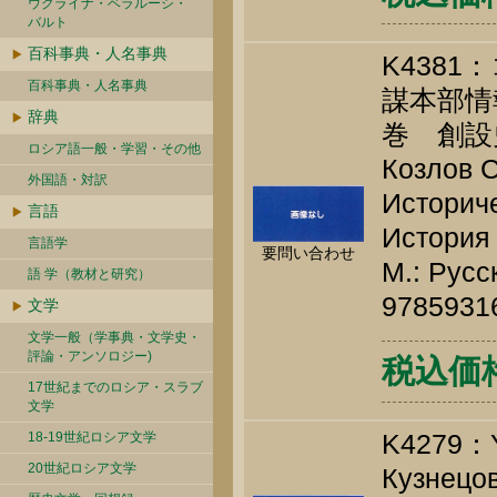
ウクライナ・ベラルーシ・
バルト
百科事典・人名事典
K438
百科事典・人名事典
謀本部情
辞典
巻 創設史
ロシア語一般・学習・その他
Козлов С
外国語・対訳
Историче
言語
История 
言語学
要問い合わせ
М.: Русс
語 学（教材と研究）
9785931
文学
文学一般（学事典・文学史・
評論・アンソロジー)
税込価
17世紀までのロシア・スラブ
文学
K4279
18-19世紀ロシア文学
20世紀ロシア文学
Кузнецов