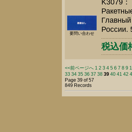
K3079：
Ракетные
Главный
России. 
要問い合わせ
税込価格 
<<前ページへ
1
2
3
4
5
6
7
8
9
1
33
34
35
36
37
38
39
40
41
42
Page 39 of 57
849 Records