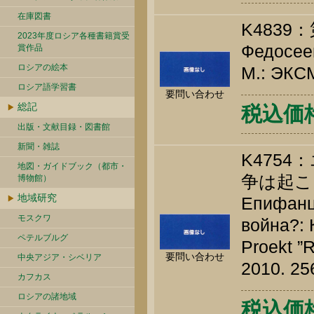
在庫図書
K483
2023年度ロシア各種書籍賞受
Федосеев
賞作品
ロシアの絵本
М.: ЭКСМ
ロシア語学習書
要問い合わせ
総記
税込価格 
出版・文献目録・図書館
新聞・雑誌
K475
地図・ガイドブック（都市・
争は起こ
博物館）
地域研究
Епифанце
モスクワ
война?: 
ペテルブルグ
Proekt ”R
要問い合わせ
中央アジア・シベリア
2010. 25
カフカス
ロシアの諸地域
税込価格 