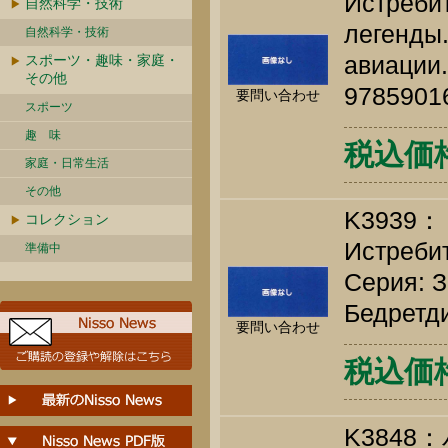
Истребит
自然科学・技術
легенды.
自然科学・技術
авиации.
スポーツ・趣味・家庭・
その他
9785901
要問い合わせ
スポーツ
趣 味
税込価格 
家庭・日常生活
その他
K3939：
コレクション
Истребит
準備中
Серия: З
Бедретди
要問い合わせ
税込価格 
K384