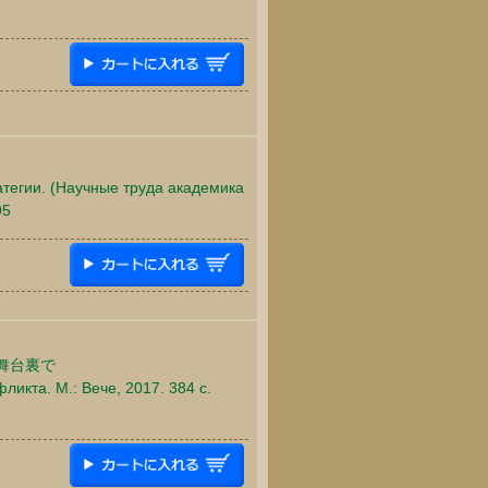
атегии. (Научные труда академика
95
舞台裏で
ликта. М.: Вече, 2017. 384 c.