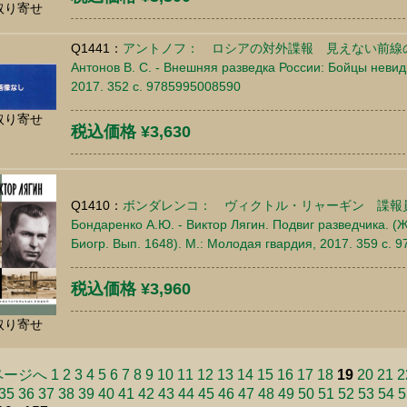
取り寄せ
Q1441：
アントノフ： ロシアの対外諜報 見えない前線
Антонов В. С. - Внешняя разведка России: Бойцы невид
2017. 352 c. 9785995008590
取り寄せ
税込価格 ¥3,630
Q1410：
ボンダレンコ： ヴィクトル・リャーギン 諜報
Бондаренко А.Ю. - Виктор Лягин. Подвиг разведчика. (
Биогр. Вып. 1648). М.: Молодая гвардия, 2017. 359 c.
税込価格 ¥3,960
取り寄せ
ページへ
1
2
3
4
5
6
7
8
9
10
11
12
13
14
15
16
17
18
19
20
21
2
35
36
37
38
39
40
41
42
43
44
45
46
47
48
49
50
51
52
53
54
5