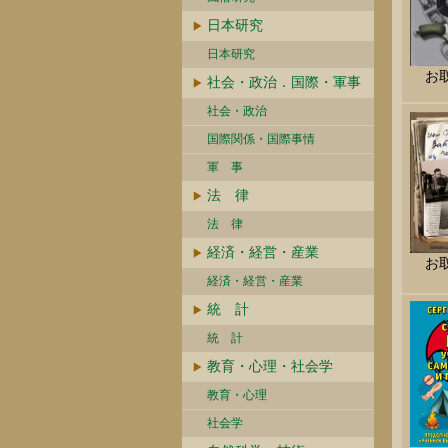
日本研究
日本研究
お
社会・政治．国際・軍事
社会・政治
国際関係・国際事情
軍 事
法 律
法 律
経済・経営・産業
お
経済・経営・産業
統 計
統 計
教育・心理・社会学
教育・心理
社会学