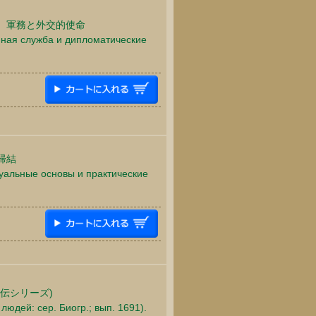
 軍務と外交的使命
енная служба и дипломатические
帰結
туальные основы и практические
伝シリーズ)
юдей: сер. Биогр.; вып. 1691).