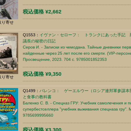
税込価格 ¥2,662
取り寄せ
Q1553：
イヴァン・セローフ： トランクにあった手記 死
議長の秘密の日記
Серов И. - Записки из чемодана. Тайные дневники пер
найденные через 25 лет после его смерти. (VIP-персо
Просвещение, 2023. 704 c. 9785001852353
税込価格 ¥9,350
取り寄せ
Q1499：
バレンコ： ゲーエルウー（ロシア連邦軍参謀本
と食事の教科書
Баленко С. В. - Спецназ ГРУ: Учебник самолечения и 
супербестселлера "учебник выживания спецназа гру". М.
9785699995660
税込価格 ¥3,300