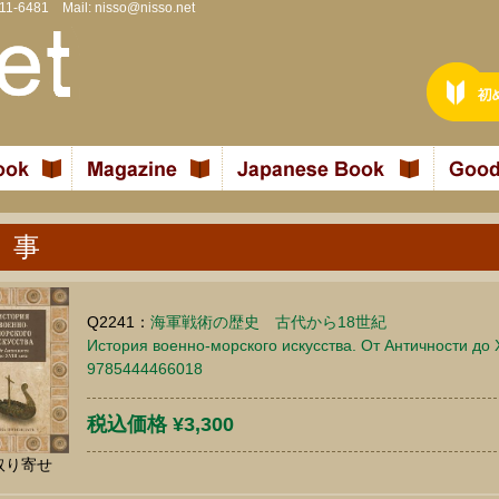
811-6481 Mail:
nisso@nisso.net
 事
Q2241：
海軍戦術の歴史 古代から18世紀
История военно-морского искусства. От Античности до ХV
9785444466018
税込価格 ¥3,300
取り寄せ