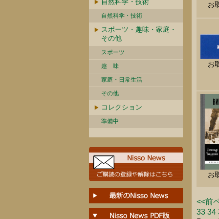
自然科学・技術
お
自然科学・技術
スポーツ・趣味・家庭・
その他
スポーツ
お
趣 味
家庭・日常生活
その他
コレクション
準備中
お
<<前
33
34