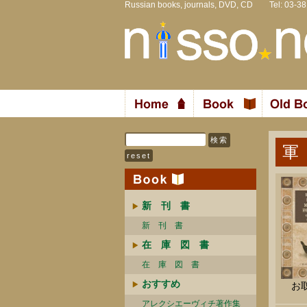
Russian books, journals, DVD, CD Tel: 03-3
軍
新 刊 書
新 刊 書
在 庫 図 書
在 庫 図 書
おすすめ
お
アレクシエーヴィチ著作集