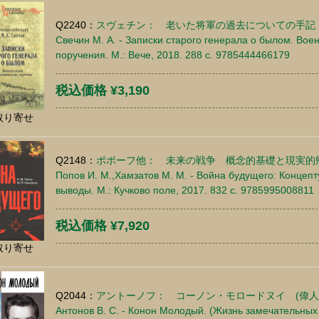
Q2240：
スヴェチン： 老いた将軍の過去についての手記
Свечин М. А. - Записки старого генерала о былом. Во
поручения. М.: Вече, 2018. 288 c. 9785444466179
税込価格 ¥3,190
取り寄せ
Q2148：
ポポーフ他： 未来の戦争 概念的基礎と現実的
Попов И. М.,Хамзатов М. М. - Война будущего: Концеп
выводы. М.: Кучково поле, 2017. 832 c. 9785995008811
税込価格 ¥7,920
取り寄せ
Q2044：
アントーノフ： コーノン・モロードヌイ (偉人
Антонов В. С. - Конон Молодый. (Жизнь замечательных л