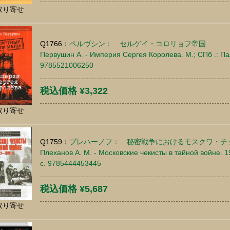
取り寄せ
Q1766：
ペルヴシン： セルゲイ・コロリョフ帝国
Первушин А. - Империя Сергея Королева. М.; СПб .: Па
9785521006250
税込価格 ¥3,322
取り寄せ
Q1759：
プレハーノフ： 秘密戦争におけるモスクワ・チェキス
Плеханов А. М. - Московские чекисты в тайной войне. 192
c. 9785444453445
税込価格 ¥5,687
取り寄せ