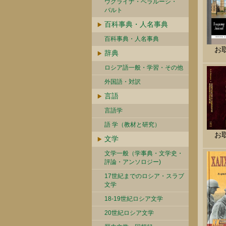
ウクライナ・ベラルーシ・
バルト
百科事典・人名事典
百科事典・人名事典
お
辞典
ロシア語一般・学習・その他
外国語・対訳
言語
言語学
語 学（教材と研究）
お
文学
文学一般（学事典・文学史・
評論・アンソロジー)
17世紀までのロシア・スラブ
文学
18-19世紀ロシア文学
20世紀ロシア文学