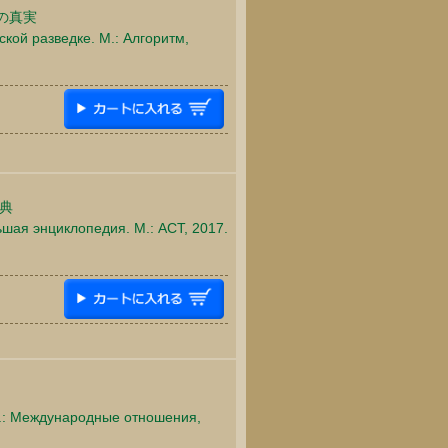
の真実
ской разведке. М.: Алгоритм,
典
шая энциклопедия. М.: АСТ, 2017.
 М.: Международные отношения,