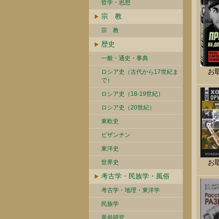
哲学・思想
宗 教
宗 教
歴史
一般・通史・事典
お
ロシア史（古代から17世紀ま
で）
ロシア史（18-19世紀）
ロシア史（20世紀）
東欧史
ビザンチン
東洋史
お
世界史
考古学・民族学・風俗
考古学・地理・東洋学
民族学
風俗研究