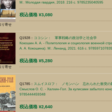
М.: Молодая гвардия, 2018. 216 c. 9785235040595
税込価格 ¥3,080
取り寄せ
Q1928：
ココシン： 軍事戦略の政治学と社会学
Кокошин А. А. - Политология и социология военной стр
А. А. Кокошина). М.: Ленанд, 2021. 616 c. 97859710783
税込価格 ¥5,280
取り寄せ
Q1785：
スムイスロフ： ノモンハン 忘れられた衝突の
Смыслов О. С. - Халхин-Гол. За кулисами забытого конф
9785444459348
税込価格 ¥2,640