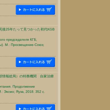
後25年たって見つかった初代KGB
вого председателя КГБ,
ны). М.: Просвещение-Союз;
部情報総局）の特務機関 自家治療
питания. Продолжение
: Эксмо; Яуза, 2018. 352 c.