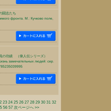
の闘志たち
имого фронта. М.: Кучково поле,
員の功績 （偉人伝シリーズ）
Жизнь замечательных людей: сер.
 9785235039995
2
23
24
25
26
27
28
29
30
31
32
5
56
57
次ページへ >>