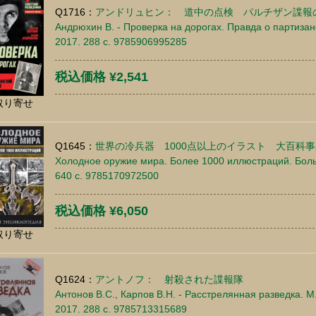
Q1716：
アンドリュヒン： 道中の点検 パルチザン諜報
Андрюхин В. - Проверка на дорогах. Правда о партизан
2017. 288 c. 9785906995285
税込価格 ¥2,541
取り寄せ
Q1645：
世界の冷兵器 1000点以上のイラスト 大百科事
Холодное оружие мира. Более 1000 иллюстраций. Боль
640 c. 9785170972500
税込価格 ¥6,050
取り寄せ
Q1624：
アントノフ： 射殺された諜報隊
Антонов В.С., Карпов В.Н. - Расстрелянная разведка.
2017. 288 c. 9785713315689