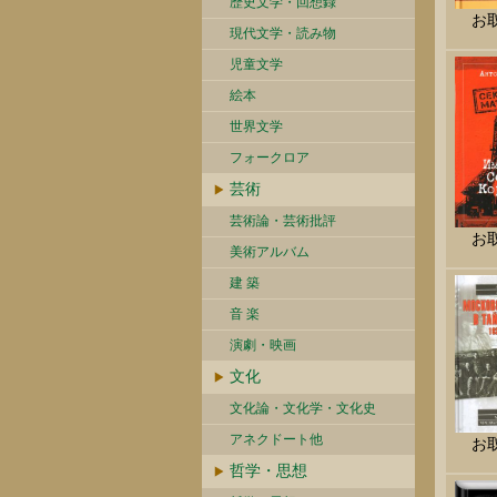
歴史文学・回想録
お
現代文学・読み物
児童文学
絵本
世界文学
フォークロア
芸術
芸術論・芸術批評
お
美術アルバム
建 築
音 楽
演劇・映画
文化
文化論・文化学・文化史
アネクドート他
お
哲学・思想