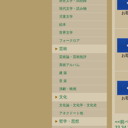
歴史文学・回想録
現代文学・読み物
お
児童文学
絵本
世界文学
フォークロア
芸術
お
芸術論・芸術批評
美術アルバム
建 築
音 楽
演劇・映画
文化
お
文化論・文化学・文化史
アネクドート他
哲学・思想
<<前
33
34