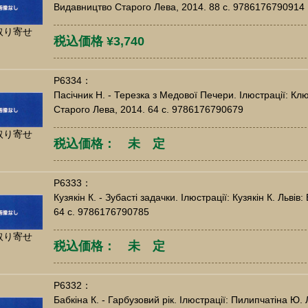
Видавництво Старого Лева, 2014. 88 c. 9786176790914
取り寄せ
税込価格 ¥3,740
P6334：
Пасічник Н. - Терезка з Медової Печери. Ілюстрації: Клю
Старого Лева, 2014. 64 c. 9786176790679
取り寄せ
税込価格： 未 定
P6333：
Кузякін К. - Зубасті задачки. Ілюстрації: Кузякін К. Льві
64 c. 9786176790785
取り寄せ
税込価格： 未 定
P6332：
Бабкіна К. - Гарбузовий рік. Ілюстрації: Пилипчатіна Ю.