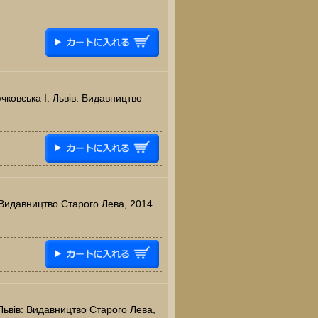
чковська І. Львів: Видавництво
в: Видавництво Старого Лева, 2014.
 Львів: Видавництво Старого Лева,