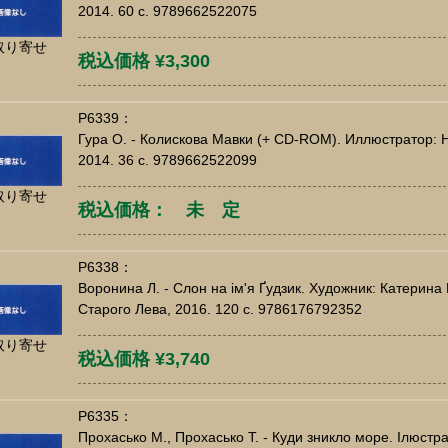
2014. 60 c. 9789662522075
取り寄せ
税込価格 ¥3,300
P6339：
Гура О. - Колискова Мавки (+ CD-ROM). Иллюстратор: Н
2014. 36 c. 9789662522099
取り寄せ
税込価格： 未 定
P6338：
Воронина Л. - Слон на ім'я Ґудзик. Художник: Катерина
Старого Лева, 2016. 120 c. 9786176792352
取り寄せ
税込価格 ¥3,740
P6335：
Прохасько М., Прохасько Т. - Куди зникло море. Ілюстрац