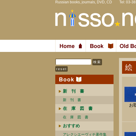
Russian books, journals, DVD, CD Tel: 03-3
絵
新 刊 書
新 刊 書
お
在 庫 図 書
在 庫 図 書
おすすめ
アレクシエーヴィチ著作集