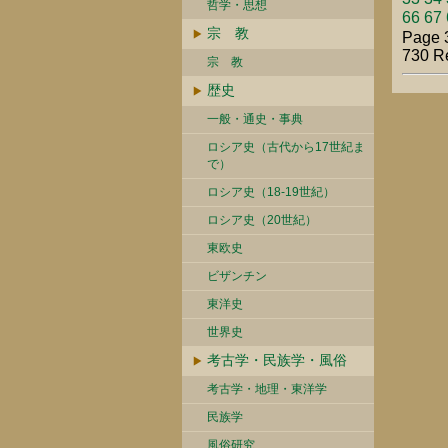
哲学・思想
66
67
宗 教
Page 3
730 R
宗 教
歴史
一般・通史・事典
ロシア史（古代から17世紀ま
で）
ロシア史（18-19世紀）
ロシア史（20世紀）
東欧史
ビザンチン
東洋史
世界史
考古学・民族学・風俗
考古学・地理・東洋学
民族学
風俗研究