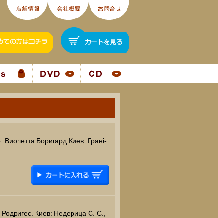
: Виолетта Боригард Киев: Грані-
 Родригес. Киев: Недерица С. С.,