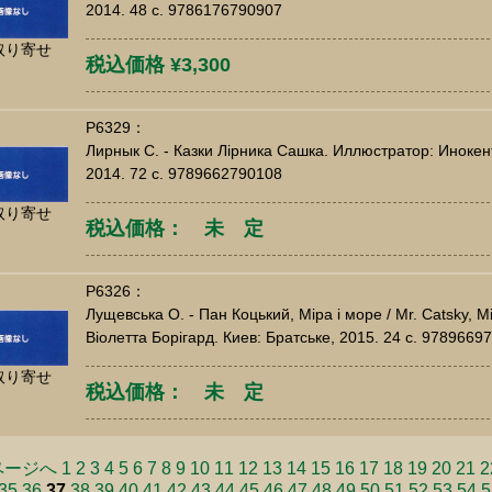
2014. 48 c. 9786176790907
取り寄せ
税込価格 ¥3,300
P6329：
Лирнык С. - Казки Лірника Сашка. Иллюстратор: Инокен
2014. 72 c. 9789662790108
取り寄せ
税込価格： 未 定
P6326：
Лущевська О. - Пан Коцький, Міра і море / Mr. Catsky, M
Віолетта Борігард. Киев: Братське, 2015. 24 c. 9789669
取り寄せ
税込価格： 未 定
ページへ
1
2
3
4
5
6
7
8
9
10
11
12
13
14
15
16
17
18
19
20
21
2
35
36
37
38
39
40
41
42
43
44
45
46
47
48
49
50
51
52
53
54
5