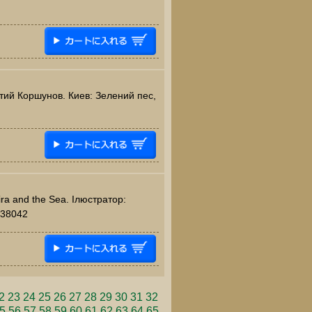
тий Коршунов. Киев: Зелений пес,
ira and the Sea. Ілюстратор:
738042
2
23
24
25
26
27
28
29
30
31
32
5
56
57
58
59
60
61
62
63
64
65