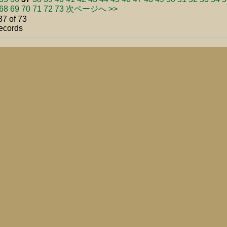
68
69
70
71
72
73
次ページへ >>
7 of 73
ecords