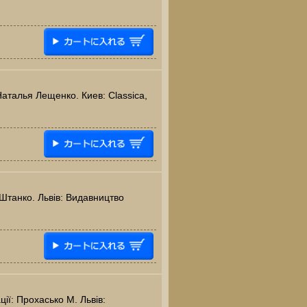
аталья Лещенко. Киев: Classica,
 Штанко. Львів: Видавництво
ії: Прохасько М. Львів: