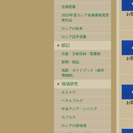
在庫図書
お
2023年度ロシア各種書籍賞受
賞作品
ロシアの絵本
ロシア語学習書
総記
出版・文献目録・図書館
お
新聞・雑誌
地図・ガイドブック（都市・
博物館）
地域研究
モスクワ
ペテルブルグ
お
中央アジア・シベリア
カフカス
ロシアの諸地域