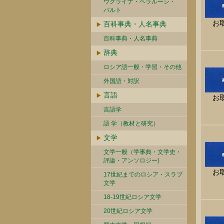
ウクライナ・ベラルーシ・
バルト
お
百科事典・人名事典
百科事典・人名事典
辞典
ロシア語一般・学習・その他
外国語・対訳
言語
お
言語学
語 学（教材と研究）
文学
文学一般（学事典・文学史・
評論・アンソロジー)
お
17世紀までのロシア・スラブ
文学
18-19世紀ロシア文学
20世紀ロシア文学