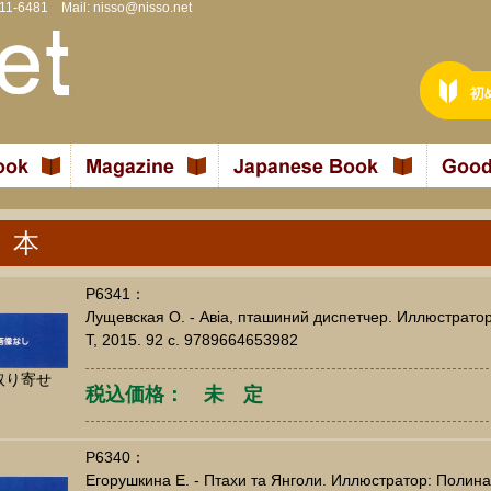
811-6481 Mail:
nisso@nisso.net
 本
P6341：
Лущевская О. - Авіа, пташиний диспетчер. Иллюстратор
Т, 2015. 92 c. 9789664653982
取り寄せ
税込価格： 未 定
P6340：
Егорушкина Е. - Птахи та Янголи. Иллюстратор: Полина