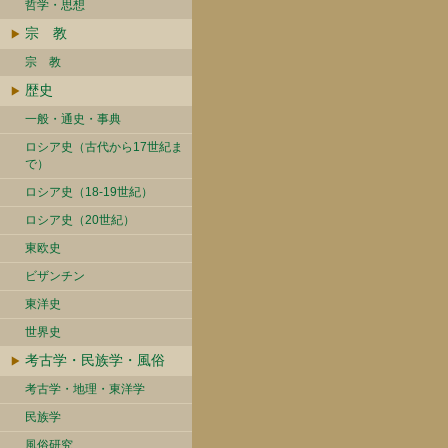
哲学・思想
宗 教
宗 教
歴史
一般・通史・事典
ロシア史（古代から17世紀ま
で）
ロシア史（18-19世紀）
ロシア史（20世紀）
東欧史
ビザンチン
東洋史
世界史
考古学・民族学・風俗
考古学・地理・東洋学
民族学
風俗研究