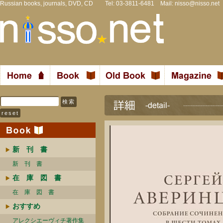
Russian books, journals, DVD, CD Tel: 03-3811-6481 Mail:
nisso@nisso.net
新 刊 書
新 刊 書
在 庫 図 書
在 庫 図 書
おすすめ
アレクシエーヴィチ著作集