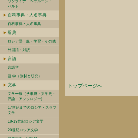
ウクライナ・ベラルーシ・
バルト
百科事典・人名事典
百科事典・人名事典
辞典
ロシア語一般・学習・その他
外国語・対訳
言語
言語学
語 学（教材と研究）
文学
トップページへ
文学一般（学事典・文学史・
評論・アンソロジー)
17世紀までのロシア・スラブ
文学
18-19世紀ロシア文学
20世紀ロシア文学