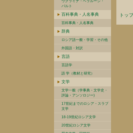
ウクライナ・ベラルーシ・
バルト
百科事典・人名事典
トッ
百科事典・人名事典
辞典
ロシア語一般・学習・その他
外国語・対訳
言語
言語学
語 学（教材と研究）
文学
文学一般（学事典・文学史・
評論・アンソロジー)
17世紀までのロシア・スラブ
文学
18-19世紀ロシア文学
20世紀ロシア文学