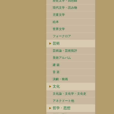
歴史文学・回想録
現代文学・読み物
児童文学
絵本
世界文学
フォークロア
芸術
芸術論・芸術批評
美術アルバム
建 築
音 楽
演劇・映画
文化
文化論・文化学・文化史
アネクドート他
哲学・思想