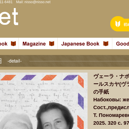
811-6481 Mail:
nisso@nisso.net
ヴェーラ・ナボ
ールスカヤ(ヴ
の手紙
Набоковы: же
Сост.,предисл
Т. Пономарев
2025. 320 c. 