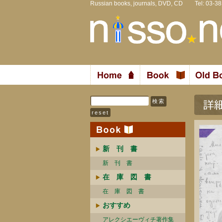
Russian books, journals, DVD, CD Tel: 03-3
新 刊 書
新 刊 書
在 庫 図 書
在 庫 図 書
おすすめ
アレクシエーヴィチ著作集