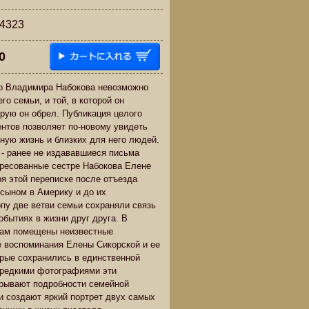
323
0
во Владимира Набокова невозможно
его семьи, и той, в которой он
орую он обрел. Публикация целого
нтов позволяет по-новому увидеть
йную жизнь и близких для него людей.
 - ранее не издававшиеся письма
ресованные сестре Набокова Елене
ря этой переписке после отъезда
 сыном в Америку и до их
пу две ветви семьи сохраняли связь
обытиях в жизни друг друга. В
мам помещены неизвестные
 воспоминания Елены Сикорской и ее
орые сохранились в единственной
 редкими фотографиями эти
крывают подробности семейной
и создают яркий портрет двух самых