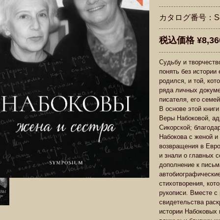
カタログ番号：S4
税込価格 ¥8,36
Судьбу и творчест
понять без истории 
родился, и той, кот
ряда личных докуме
писателя, его семе
В основе этой книги
Веры Набоковой, ад
Сикорской; благода
Набокова с женой и
возвращения в Евро
и знали о главных с
дополнение к пись
автобиографические
стихотворения, кот
рукописи. Вместе с
свидетельства рас
истории Набоковых 