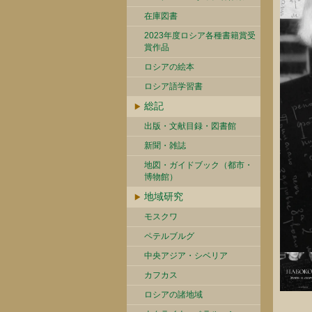
在庫図書
2023年度ロシア各種書籍賞受
賞作品
ロシアの絵本
ロシア語学習書
総記
出版・文献目録・図書館
新聞・雑誌
地図・ガイドブック（都市・
博物館）
地域研究
モスクワ
ペテルブルグ
中央アジア・シベリア
カフカス
ロシアの諸地域