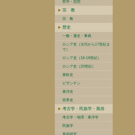
哲学・思想
宗 教
宗 教
歴史
一般・通史・事典
ロシア史（古代から17世紀ま
で）
ロシア史（18-19世紀）
ロシア史（20世紀）
東欧史
ビザンチン
東洋史
世界史
考古学・民族学・風俗
考古学・地理・東洋学
民族学
風俗研究