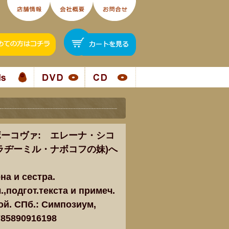
ーコヴァ: エレーナ・シコ
ラヂーミル・ナボコフの妹)へ
на и сестра.
.,подгот.текста и примеч.
ой. СПб.: Симпозиум,
9785890916198