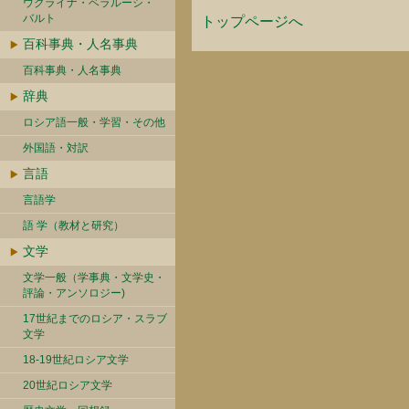
ウクライナ・ベラルーシ・
バルト
トップページへ
百科事典・人名事典
百科事典・人名事典
辞典
ロシア語一般・学習・その他
外国語・対訳
言語
言語学
語 学（教材と研究）
文学
文学一般（学事典・文学史・
評論・アンソロジー)
17世紀までのロシア・スラブ
文学
18-19世紀ロシア文学
20世紀ロシア文学