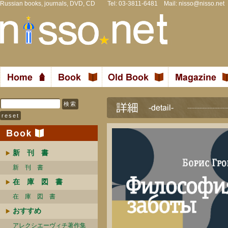
Russian books, journals, DVD, CD Tel: 03-3811-6481 Mail:
nisso@nisso.net
新 刊 書
新 刊 書
在 庫 図 書
在 庫 図 書
おすすめ
アレクシエーヴィチ著作集