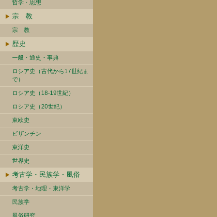
哲学・思想
宗 教
宗 教
歴史
一般・通史・事典
ロシア史（古代から17世紀ま
で）
ロシア史（18-19世紀）
ロシア史（20世紀）
東欧史
ビザンチン
東洋史
世界史
考古学・民族学・風俗
考古学・地理・東洋学
民族学
風俗研究