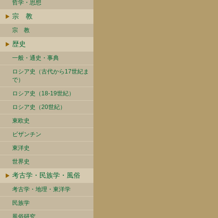
哲学・思想
宗 教
宗 教
歴史
一般・通史・事典
ロシア史（古代から17世紀ま
で）
ロシア史（18-19世紀）
ロシア史（20世紀）
東欧史
ビザンチン
東洋史
世界史
考古学・民族学・風俗
考古学・地理・東洋学
民族学
風俗研究