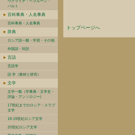
ウクライナ・ベラルーシ・
バルト
百科事典・人名事典
百科事典・人名事典
トップページへ
辞典
ロシア語一般・学習・その他
外国語・対訳
言語
言語学
語 学（教材と研究）
文学
文学一般（学事典・文学史・
評論・アンソロジー)
17世紀までのロシア・スラブ
文学
18-19世紀ロシア文学
20世紀ロシア文学