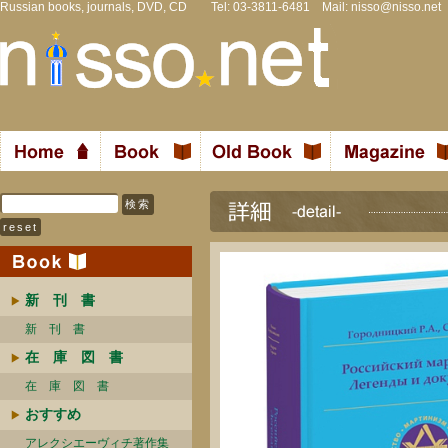
Russian books, journals, DVD, CD Tel: 03-3811-6481 Mail:
nisso@nisso.net
新 刊 書
新 刊 書
在 庫 図 書
在 庫 図 書
おすすめ
アレクシエーヴィチ著作集