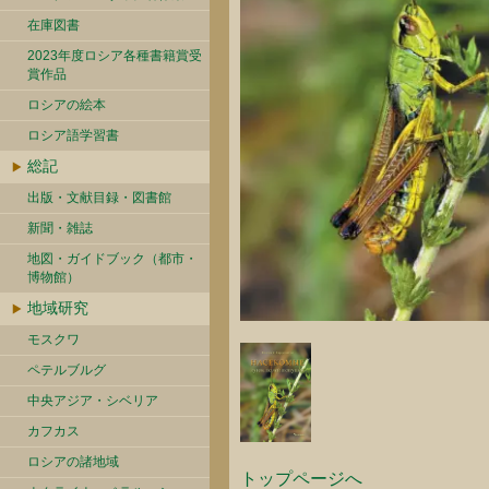
在庫図書
2023年度ロシア各種書籍賞受
賞作品
ロシアの絵本
ロシア語学習書
総記
出版・文献目録・図書館
新聞・雑誌
地図・ガイドブック（都市・
博物館）
地域研究
モスクワ
ペテルブルグ
中央アジア・シベリア
カフカス
ロシアの諸地域
トップページへ