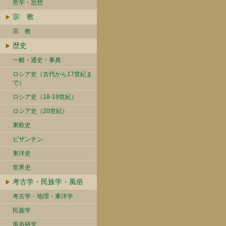
哲学・思想
宗 教
宗 教
歴史
一般・通史・事典
ロシア史（古代から17世紀ま
で）
ロシア史（18-19世紀）
ロシア史（20世紀）
東欧史
ビザンチン
東洋史
世界史
考古学・民族学・風俗
考古学・地理・東洋学
民族学
風俗研究