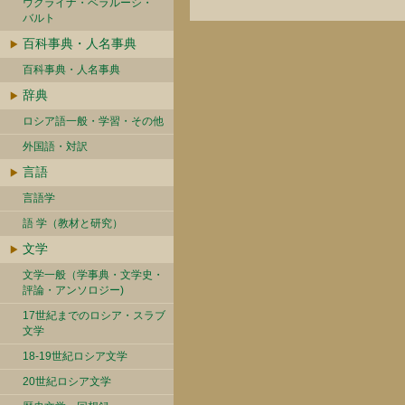
ウクライナ・ベラルーシ・
バルト
百科事典・人名事典
百科事典・人名事典
辞典
ロシア語一般・学習・その他
外国語・対訳
言語
言語学
語 学（教材と研究）
文学
文学一般（学事典・文学史・
評論・アンソロジー)
17世紀までのロシア・スラブ
文学
18-19世紀ロシア文学
20世紀ロシア文学