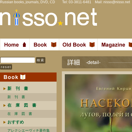
Russian books, journals, DVD, CD Tel: 03-3811-6481 Mail:
nisso@nisso.net
新 刊 書
新 刊 書
在 庫 図 書
在 庫 図 書
おすすめ
アレクシエーヴィチ著作集