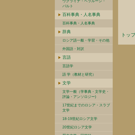
ウクライナ・ベラルーシ・
バルト
百科事典・人名事典
百科事典・人名事典
辞典
トッ
ロシア語一般・学習・その他
外国語・対訳
言語
言語学
語 学（教材と研究）
文学
文学一般（学事典・文学史・
評論・アンソロジー)
17世紀までのロシア・スラブ
文学
18-19世紀ロシア文学
20世紀ロシア文学