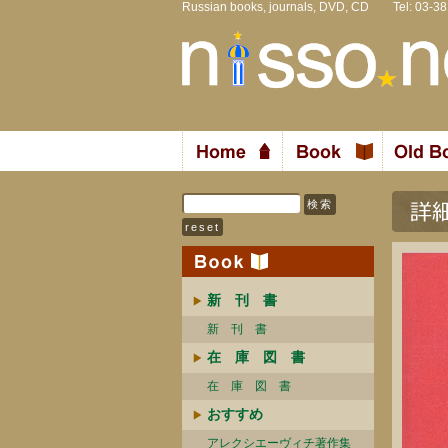
Russian books, journals, DVD, CD Tel: 03-3
新 刊 書
新 刊 書
在 庫 図 書
在 庫 図 書
おすすめ
アレクシエーヴィチ著作集