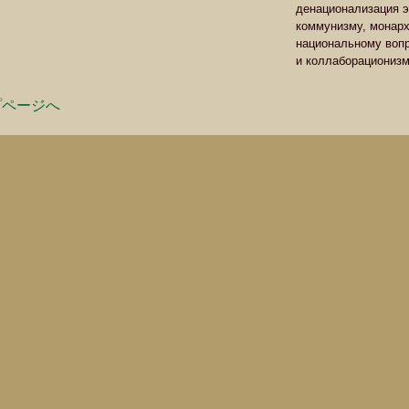
денационализация э
коммунизму, монарх
национальному вопр
и коллаборационизм
プページへ