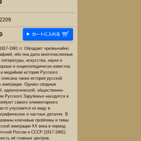
9
209
0
1917-1991 гг. Обладает чрезвычайно
афией, ибо она дала многочисленные
 литературы, искусства, науки и
орошо и энциклопедически известна
 и медийная история Русского
 описана также история русской
 эмиграции. Однако сводные
й, идеологической, общественно-
ии Русского Зарубежья находятся в
ребуют самого элементарного
асто упускается из виду в
графических и частных деталях. В
названы ключевые проблемы и темы
сской эмиграции ХХ века в период
тской России и СССР (1917-1991):
ность её главных центров,