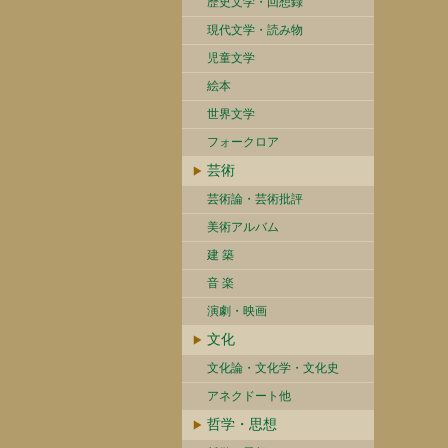
歴史文学・回想録
現代文学・読み物
児童文学
絵本
世界文学
フォークロア
芸術
芸術論・芸術批評
美術アルバム
建 築
音 楽
演劇・映画
文化
文化論・文化学・文化史
アネクドート他
哲学・思想