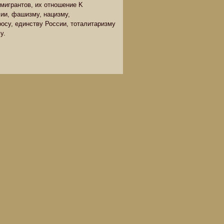
мигрантов, их отношение K
ии, фашизму, нацизму,
осу, единству России, тоталитаризму
у.