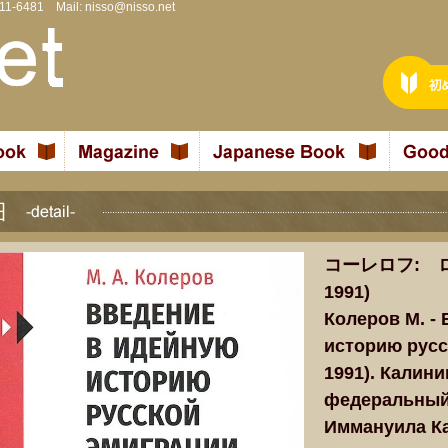
811-6481 Mail:
nisso@nisso.net
コーレロフ: ロ
1991)
Колеров М. -
историю русс
1991). Калин
федеральный
Иммануила Кан