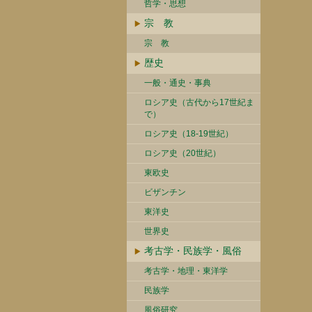
哲学・思想
宗 教
宗 教
歴史
一般・通史・事典
ロシア史（古代から17世紀ま
で）
ロシア史（18-19世紀）
ロシア史（20世紀）
東欧史
ビザンチン
東洋史
世界史
考古学・民族学・風俗
考古学・地理・東洋学
民族学
風俗研究