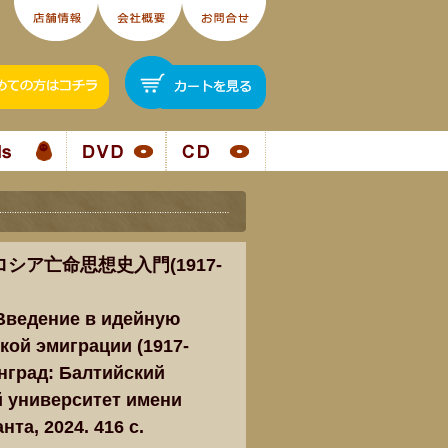
シア亡命思想史入門(1917-
 Введение в идейную
кой эмиграции (1917-
инград: Балтийский
 университет имени
та, 2024. 416 c.