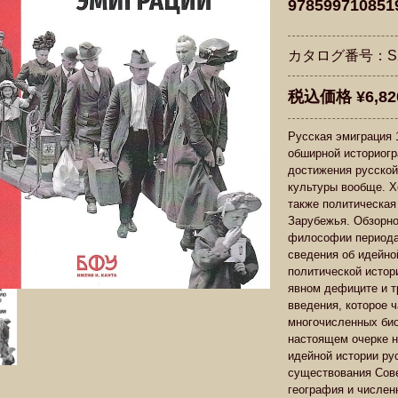
978599710851
カタログ番号：S2
税込価格 ¥6,82
Русская эмиграция 
обширной историогр
достижения русской
культуры вообще. Х
также политическая
Зарубежья. Обзорно
философии периода
сведения об идейно
политической истор
явном дефиците и т
введения, которое ч
многочисленных био
настоящем очерке 
идейной истории ру
существования Сове
география и числен