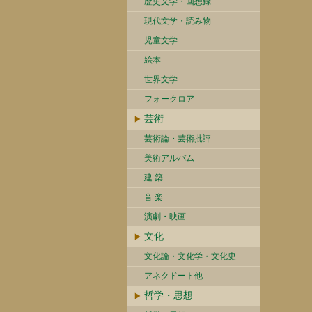
歴史文学・回想録
現代文学・読み物
児童文学
絵本
世界文学
フォークロア
芸術
芸術論・芸術批評
美術アルバム
建 築
音 楽
演劇・映画
文化
文化論・文化学・文化史
アネクドート他
哲学・思想