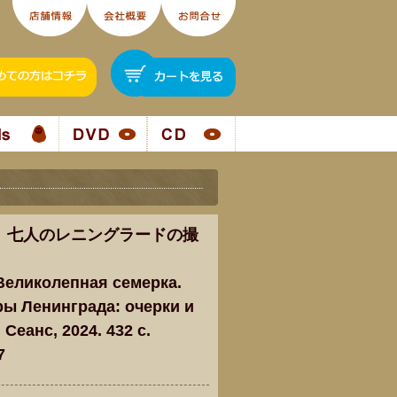
 七人のレニングラードの撮
 Великолепная семерка.
ы Ленинграда: очерки и
 Сеанс, 2024. 432 c.
7