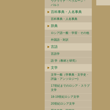
ウクライナ・ベラルーシ・
バルト
百科事典・人名事典
百科事典・人名事典
辞典
ロシア語一般・学習・その他
外国語・対訳
言語
言語学
語 学（教材と研究）
文学
文学一般（学事典・文学史・
評論・アンソロジー)
17世紀までのロシア・スラブ
文学
18-19世紀ロシア文学
20世紀ロシア文学