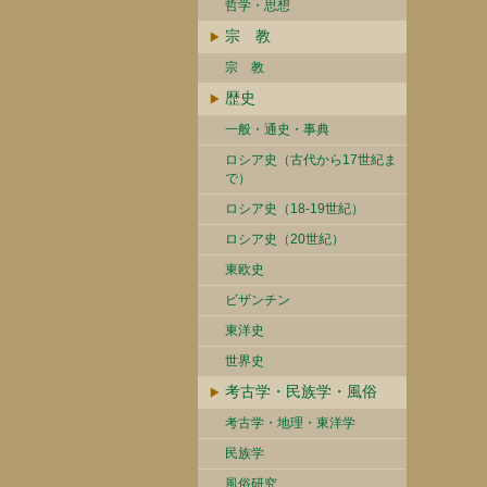
哲学・思想
宗 教
宗 教
歴史
一般・通史・事典
ロシア史（古代から17世紀ま
で）
ロシア史（18-19世紀）
ロシア史（20世紀）
東欧史
ビザンチン
東洋史
世界史
考古学・民族学・風俗
考古学・地理・東洋学
民族学
風俗研究