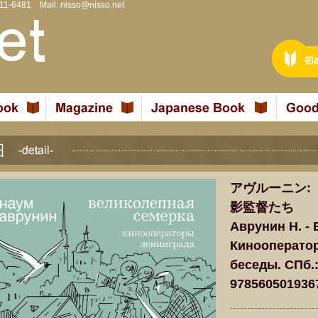
811-6481 Mail:
nisso@nisso.net
アヴルーニン:
影監督たち
Аврунин Н. -
Кинооператор
беседы. СПб.:
978560501936