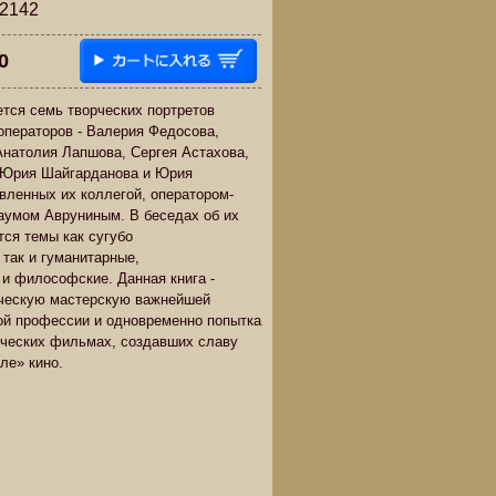
142
0
тся семь творческих портретов
операторов - Валерия Федосова,
Анатолия Лапшова, Сергея Астахова,
 Юрия Шайгарданова и Юрия
авленных их коллегой, оператором-
аумом Авруниным. В беседах об их
ся темы как сугубо
так и гуманитарные,
 и философские. Данная книга -
рческую мастерскую важнейшей
ой профессии и одновременно попытка
ических фильмах, создавших славу
ле» кино.