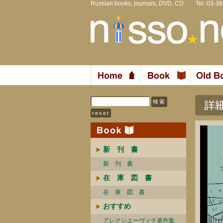
Russian books, journals, DVD, CD Tel: 03-3
新 刊 書
新 刊 書
在 庫 図 書
在 庫 図 書
おすすめ
アレクシエーヴィチ著作集