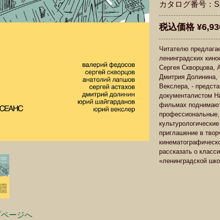
カタログ番号：S2
税込価格 ¥6,93
Читателю предлагае
ленинградских кино
Сергея Скворцова, 
Дмитрия Долинина,
Векслера, - предст
документалистом Н
фильмах поднимают
профессиональные, 
культурологические
приглашение в тво
кинематографическ
рассказать о класс
«ленинградской шко
プページへ