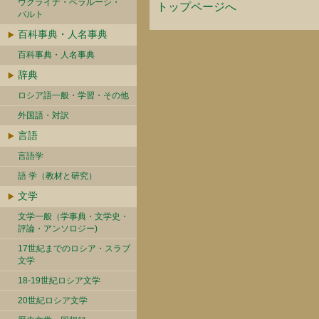
ウクライナ・ベラルーシ・
トップページへ
バルト
百科事典・人名事典
百科事典・人名事典
辞典
ロシア語一般・学習・その他
外国語・対訳
言語
言語学
語 学（教材と研究）
文学
文学一般（学事典・文学史・
評論・アンソロジー)
17世紀までのロシア・スラブ
文学
18-19世紀ロシア文学
20世紀ロシア文学