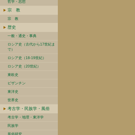
哲学・思想
宗 教
宗 教
歴史
一般・通史・事典
ロシア史（古代から17世紀ま
で）
ロシア史（18-19世紀）
ロシア史（20世紀）
東欧史
ビザンチン
東洋史
世界史
考古学・民族学・風俗
考古学・地理・東洋学
民族学
風俗研究