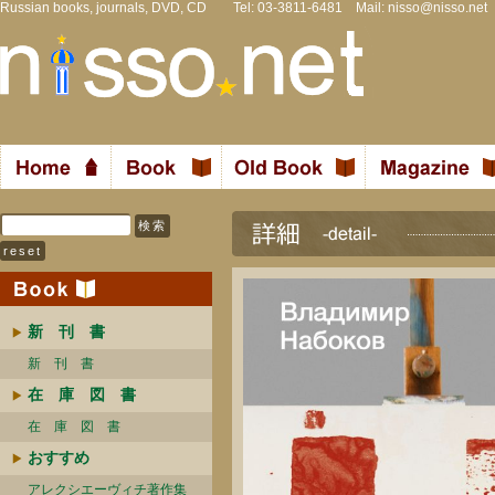
Russian books, journals, DVD, CD Tel: 03-3811-6481 Mail:
nisso@nisso.net
新 刊 書
新 刊 書
在 庫 図 書
在 庫 図 書
おすすめ
アレクシエーヴィチ著作集