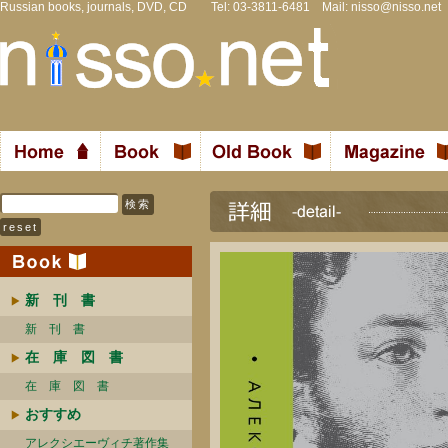
Russian books, journals, DVD, CD Tel: 03-3811-6481 Mail:
nisso@nisso.net
新 刊 書
新 刊 書
在 庫 図 書
在 庫 図 書
おすすめ
アレクシエーヴィチ著作集