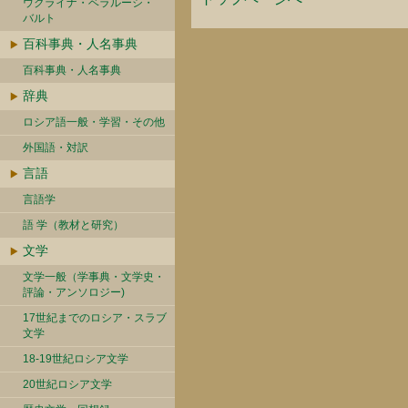
ウクライナ・ベラルーシ・
バルト
百科事典・人名事典
百科事典・人名事典
辞典
ロシア語一般・学習・その他
外国語・対訳
言語
言語学
語 学（教材と研究）
文学
文学一般（学事典・文学史・
評論・アンソロジー)
17世紀までのロシア・スラブ
文学
18-19世紀ロシア文学
20世紀ロシア文学