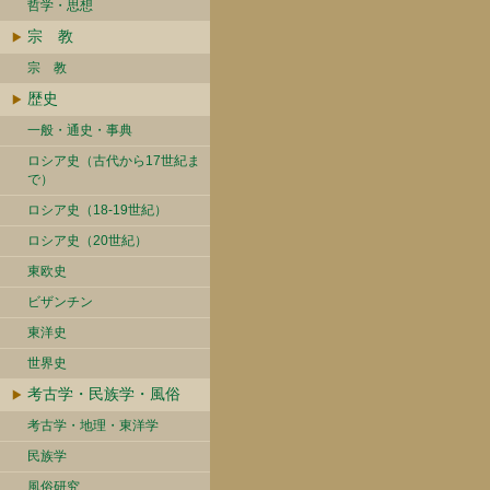
哲学・思想
宗 教
宗 教
歴史
一般・通史・事典
ロシア史（古代から17世紀ま
で）
ロシア史（18-19世紀）
ロシア史（20世紀）
東欧史
ビザンチン
東洋史
世界史
考古学・民族学・風俗
考古学・地理・東洋学
民族学
風俗研究