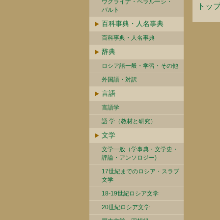
ウクライナ・ベラルーシ・
トッ
バルト
百科事典・人名事典
百科事典・人名事典
辞典
ロシア語一般・学習・その他
外国語・対訳
言語
言語学
語 学（教材と研究）
文学
文学一般（学事典・文学史・
評論・アンソロジー)
17世紀までのロシア・スラブ
文学
18-19世紀ロシア文学
20世紀ロシア文学