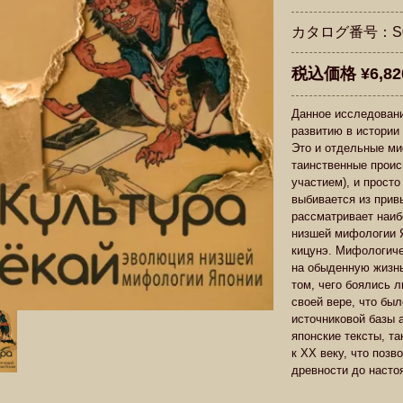
カタログ番号：S0
税込価格 ¥6,82
Данное исследовани
развитию в истории 
Это и отдельные ми
таинственные проис
участием), и просто
выбивается из прив
рассматривает наиб
низшей мифологии Я
кицунэ. Мифологиче
на обыденную жизнь
том, чего боялись 
своей вере, что бы
источниковой базы 
японские тексты, т
к XX веку, что позв
древности до насто