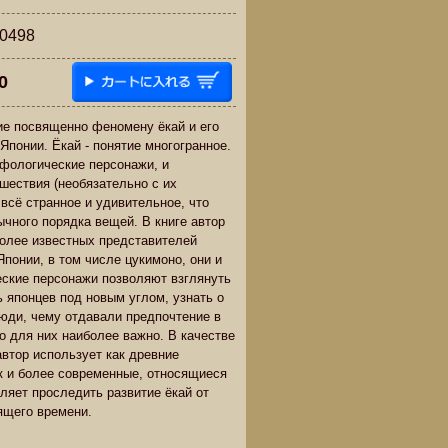
498
0
е посвященно феномену ёкай и его
Японии. Ёкай - понятие многогранное.
фологические персонажи, и
шествия (необязательно с их
 всё странное и удивительное, что
ычного порядка вещей. В книге автор
олее известных представителей
понии, в том числе цукимоно, oни и
ские персонажи позволяют взглянуть
 японцев под новым углом, узнать о
люди, чему отдавали предпочтение в
ло для них наиболее важно. В качестве
автор использует как древние
ак и более современные, относящиеся
оляет проследить развитие ёкай от
ящего времени.