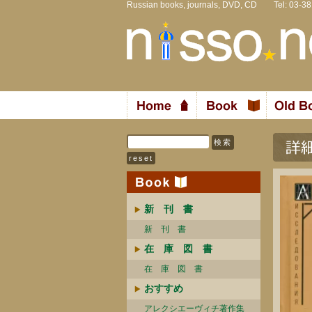
Russian books, journals, DVD, CD Tel: 03-3
新 刊 書
新 刊 書
在 庫 図 書
在 庫 図 書
おすすめ
アレクシエーヴィチ著作集