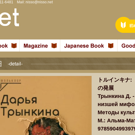
811-6481 Mail:
nisso@nisso.net
トルインキナ:
の発展
Трынкина Д. 
низшей мифол
Методы культ
М.: Альма-Мат
978590499397