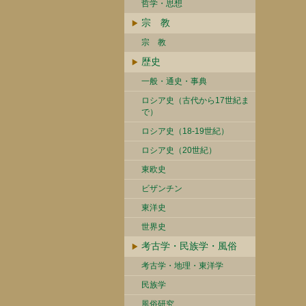
哲学・思想
宗 教
宗 教
歴史
一般・通史・事典
ロシア史（古代から17世紀ま
で）
ロシア史（18-19世紀）
ロシア史（20世紀）
東欧史
ビザンチン
東洋史
世界史
考古学・民族学・風俗
考古学・地理・東洋学
民族学
風俗研究