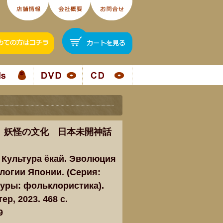
 妖怪の文化 日本未開神話
- Культура ёкай. Эволюция
огии Японии. (Серия:
уры: фольклористика).
ер, 2023. 468 c.
9