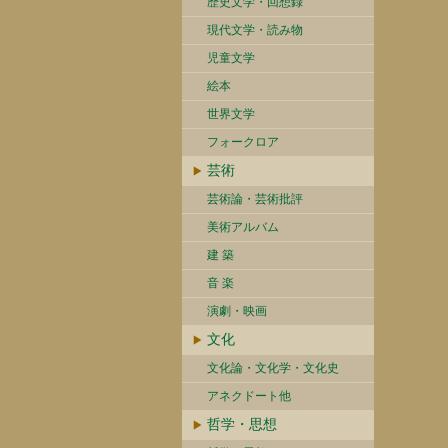
歴史文学・回想録
現代文学・読み物
児童文学
絵本
世界文学
フォークロア
芸術
芸術論・芸術批評
美術アルバム
建 築
音 楽
演劇・映画
文化
文化論・文化学・文化史
アネクドート他
哲学・思想