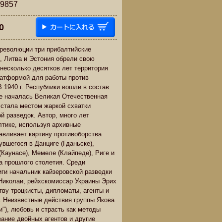
857
0
революции три прибалтийские
я, Литва и Эстония обрели свою
 несколько десятков лет территория
латформой для работы против
 1940 г. Республики вошли в состав
е началась Великая Отечественная
 стала местом жаркой схватки
й разведок. Автор, много лет
тике, используя архивные
авливает картину противоборства
увшегося в Данциге (Гданьске),
(Каунасе), Мемеле (Клайпеде), Риге и
да прошлого столетия. Среди
иги начальник кайзеровской разведки
Николаи, рейхскомиссар Украины Эрих
тву троцкисты, дипломаты, агенты и
 Неизвестные действия группы Якова
и"), любовь и страсть как методы
вание двойных агентов и другие