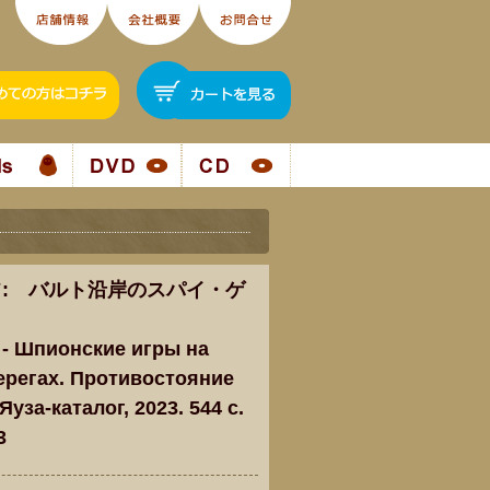
: バルト沿岸のスパイ・ゲ
 - Шпионские игры на
ерегах. Противостояние
Яуза-каталог, 2023. 544 c.
3