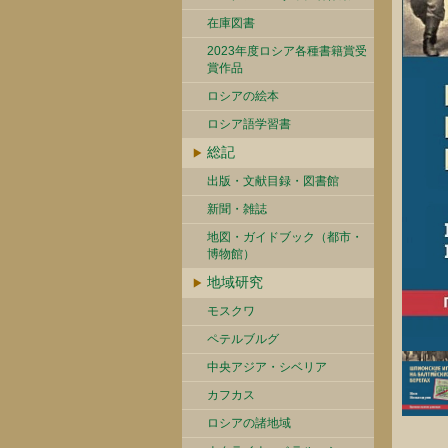
在庫図書
2023年度ロシア各種書籍賞受
賞作品
ロシアの絵本
ロシア語学習書
総記
出版・文献目録・図書館
新聞・雑誌
地図・ガイドブック（都市・
博物館）
地域研究
モスクワ
ペテルブルグ
中央アジア・シベリア
カフカス
ロシアの諸地域