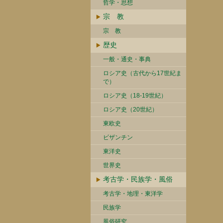
哲学・思想
宗 教
宗 教
歴史
一般・通史・事典
ロシア史（古代から17世紀ま
で）
ロシア史（18-19世紀）
ロシア史（20世紀）
東欧史
ビザンチン
東洋史
世界史
考古学・民族学・風俗
考古学・地理・東洋学
民族学
風俗研究