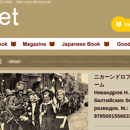
811-6481 Mail:
nisso@nisso.net
ニカーンドロフ
ーム
Никандров Н.
балтийских б
разведок. М.: 
978500155663