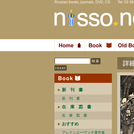
Russian books, journals, DVD, CD Tel: 03-3
新 刊 書
新 刊 書
在 庫 図 書
在 庫 図 書
おすすめ
アレクシエーヴィチ著作集