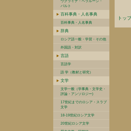
ウクライナ・ベラルーシ・
バルト
百科事典・人名事典
トッ
百科事典・人名事典
辞典
ロシア語一般・学習・その他
外国語・対訳
言語
言語学
語 学（教材と研究）
文学
文学一般（学事典・文学史・
評論・アンソロジー)
17世紀までのロシア・スラブ
文学
18-19世紀ロシア文学
20世紀ロシア文学