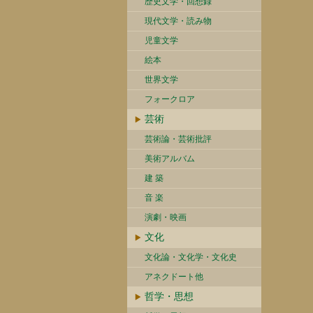
歴史文学・回想録
現代文学・読み物
児童文学
絵本
世界文学
フォークロア
芸術
芸術論・芸術批評
美術アルバム
建 築
音 楽
演劇・映画
文化
文化論・文化学・文化史
アネクドート他
哲学・思想