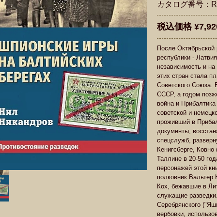
カタログ番号：R9
税込価格 ¥7,92
После Октябрьской 
республики - Латви
независимость и на
этих стран стала п
Советского Союза. В
СССР, а годом позж
война и Прибалтика
советской и немецко
проживший в Прибал
документы, восстан
спецслужб, разверн
Кенигсберге, Ковно 
Таллине в 20-50 го
персонажей этой кн
полковник Вальтер 
Кох, бежавшие в Ли
служащие разведки.
Серебрянского ("Яш
вербовки, использо