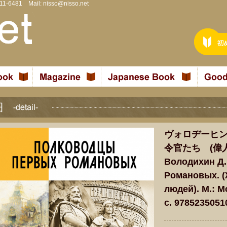
811-6481 Mail:
nisso@nisso.net
ヴォロヂーヒン
令官たち (偉
Володихин Д.
Романовых. 
людей). М.: М
c. 9785235051