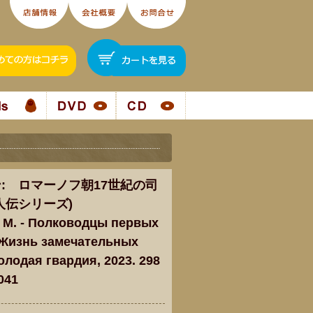
: ロマーノフ朝17世紀の司
人伝シリーズ)
 М. - Полководцы первых
(Жизнь замечательных
олодая гвардия, 2023. 298
041