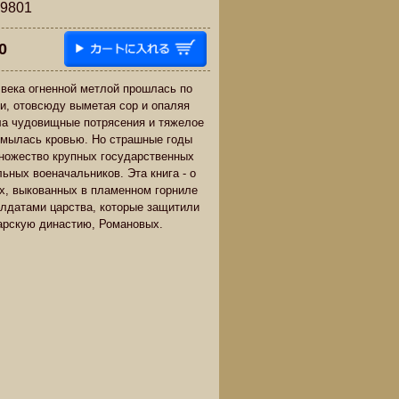
801
0
 века огненной метлой прошлась по
и, отовсюду выметая сор и опаляя
ла чудовищные потрясения и тяжелое
умылась кровью. Но страшные годы
ножество крупных государственных
ьных военачальников. Эта книга - о
х, выкованных в пламенном горниле
лдатами царства, которые защитили
арскую династию, Романовых.