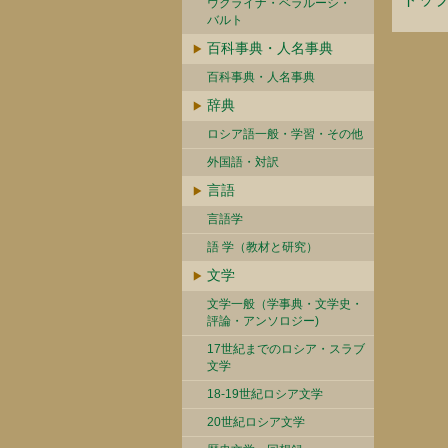
ウクライナ・ベラルーシ・
バルト
百科事典・人名事典
百科事典・人名事典
辞典
ロシア語一般・学習・その他
外国語・対訳
言語
言語学
語 学（教材と研究）
文学
文学一般（学事典・文学史・
評論・アンソロジー)
17世紀までのロシア・スラブ
文学
18-19世紀ロシア文学
20世紀ロシア文学