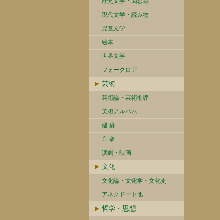
歴史文学・回想録
現代文学・読み物
児童文学
絵本
世界文学
フォークロア
芸術
芸術論・芸術批評
美術アルバム
建 築
音 楽
演劇・映画
文化
文化論・文化学・文化史
アネクドート他
哲学・思想