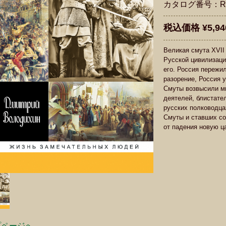
カタログ番号：R9
税込価格 ¥5,94
Великая смута XVII
Русской цивилизаци
его. Россия пережи
разорение, Россия 
Смуты возвысили м
деятелей, блистател
русских полководца
Смуты и ставших со
от падения новую ц
プページへ