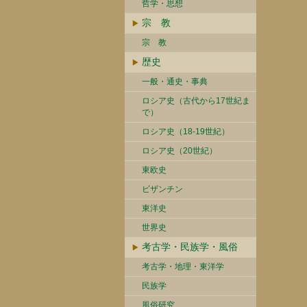
哲学・思想
宗 教
宗 教
歴史
一般・通史・事典
ロシア史（古代から17世紀ま
で）
ロシア史（18-19世紀）
ロシア史（20世紀）
東欧史
ビザンチン
東洋史
世界史
考古学・民族学・風俗
考古学・地理・東洋学
民族学
風俗研究