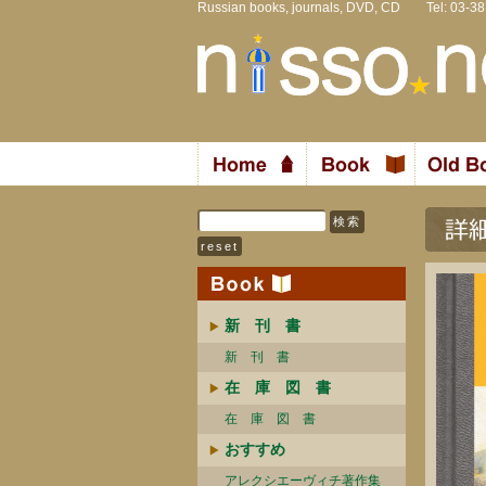
Russian books, journals, DVD, CD Tel: 03-3
新 刊 書
新 刊 書
在 庫 図 書
在 庫 図 書
おすすめ
アレクシエーヴィチ著作集