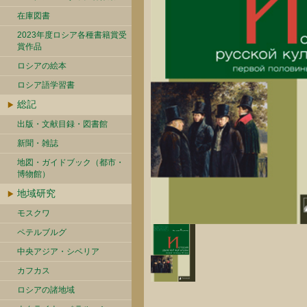
在庫図書
2023年度ロシア各種書籍賞受
賞作品
ロシアの絵本
ロシア語学習書
総記
出版・文献目録・図書館
新聞・雑誌
地図・ガイドブック（都市・
博物館）
地域研究
モスクワ
ペテルブルグ
中央アジア・シベリア
カフカス
ロシアの諸地域