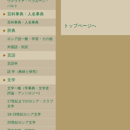
ウクライナ・ベラルーシ・
バルト
百科事典・人名事典
百科事典・人名事典
トップページへ
辞典
ロシア語一般・学習・その他
外国語・対訳
言語
言語学
語 学（教材と研究）
文学
文学一般（学事典・文学史・
評論・アンソロジー)
17世紀までのロシア・スラブ
文学
18-19世紀ロシア文学
20世紀ロシア文学