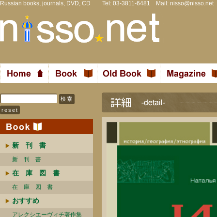
Russian books, journals, DVD, CD Tel: 03-3811-6481 Mail:
nisso@nisso.net
新 刊 書
新 刊 書
在 庫 図 書
在 庫 図 書
おすすめ
アレクシエーヴィチ著作集