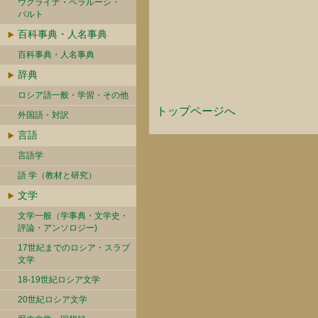
ウクライナ・ベラルーシ・
バルト
百科事典・人名事典
百科事典・人名事典
辞典
ロシア語一般・学習・その他
トップページへ
外国語・対訳
言語
言語学
語 学（教材と研究）
文学
文学一般（学事典・文学史・
評論・アンソロジー)
17世紀までのロシア・スラブ
文学
18-19世紀ロシア文学
20世紀ロシア文学