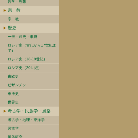
哲学・思想
宗 教
宗 教
歴史
一般・通史・事典
ロシア史（古代から17世紀ま
で）
ロシア史（18-19世紀）
ロシア史（20世紀）
東欧史
ビザンチン
東洋史
世界史
考古学・民族学・風俗
考古学・地理・東洋学
民族学
風俗研究