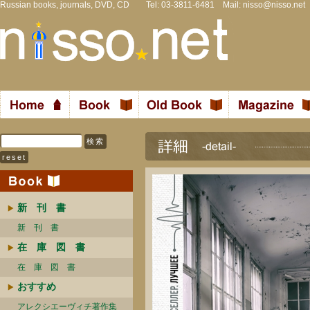
Russian books, journals, DVD, CD Tel: 03-3811-6481 Mail:
nisso@nisso.net
新 刊 書
新 刊 書
在 庫 図 書
在 庫 図 書
おすすめ
アレクシエーヴィチ著作集