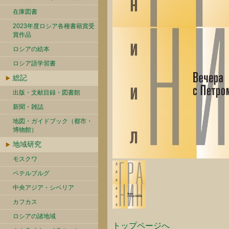
在庫図書
2023年度ロシア各種書籍賞受
賞作品
ロシアの絵本
ロシア語学習書
総記
出版・文献目録・図書館
新聞・雑誌
地図・ガイドブック（都市・
博物館）
地域研究
モスクワ
ペテルブルグ
中央アジア・シベリア
カフカス
ロシアの諸地域
トップページへ