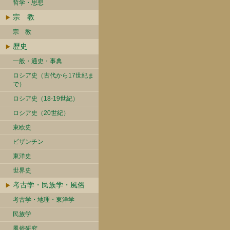
哲学・思想
宗 教
宗 教
歴史
一般・通史・事典
ロシア史（古代から17世紀ま
で）
ロシア史（18-19世紀）
ロシア史（20世紀）
東欧史
ビザンチン
東洋史
世界史
考古学・民族学・風俗
考古学・地理・東洋学
民族学
風俗研究