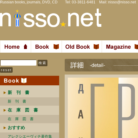
Russian books, journals, DVD, CD Tel: 03-3811-6481 Mail:
nisso@nisso.net
新 刊 書
新 刊 書
在 庫 図 書
在 庫 図 書
おすすめ
アレクシエーヴィチ著作集