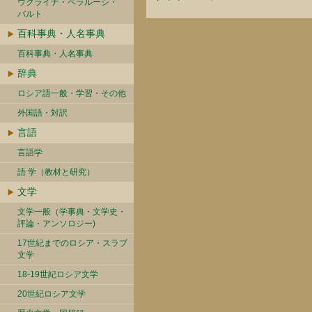
ウクライナ・ベラルーシ・
バルト
百科事典・人名事典
百科事典・人名事典
辞典
ロシア語一般・学習・その他
外国語・対訳
言語
言語学
語 学（教材と研究）
文学
文学一般（学事典・文学史・
評論・アンソロジー)
17世紀までのロシア・スラブ
文学
18-19世紀ロシア文学
20世紀ロシア文学