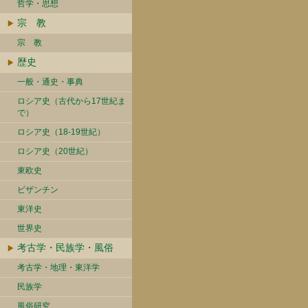
哲学・思想
宗 教
宗 教
歴史
一般・通史・事典
ロシア史（古代から17世紀ま
で）
ロシア史（18-19世紀）
ロシア史（20世紀）
東欧史
ビザンチン
東洋史
世界史
考古学・民族学・風俗
考古学・地理・東洋学
民族学
風俗研究