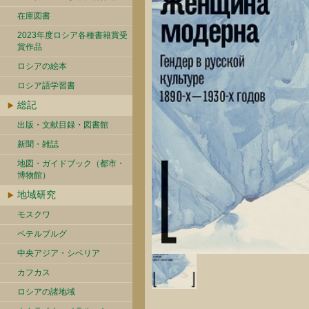
在庫図書
2023年度ロシア各種書籍賞受
賞作品
ロシアの絵本
ロシア語学習書
総記
出版・文献目録・図書館
新聞・雑誌
地図・ガイドブック（都市・
博物館）
地域研究
モスクワ
ペテルブルグ
中央アジア・シベリア
カフカス
ロシアの諸地域