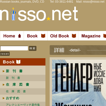
Russian books, journals, DVD, CD Tel: 03-3811-6481 Mail:
nisso@nisso.net
新 刊 書
新 刊 書
在 庫 図 書
在 庫 図 書
おすすめ
アレクシエーヴィチ著作集