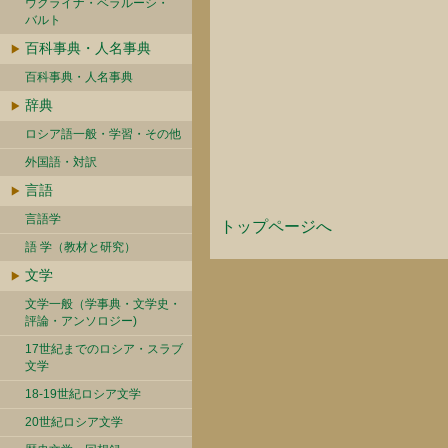
ウクライナ・ベラルーシ・
バルト
百科事典・人名事典
百科事典・人名事典
辞典
ロシア語一般・学習・その他
外国語・対訳
言語
言語学
トップページへ
語 学（教材と研究）
文学
文学一般（学事典・文学史・
評論・アンソロジー)
17世紀までのロシア・スラブ
文学
18-19世紀ロシア文学
20世紀ロシア文学