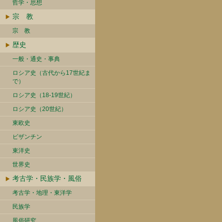
哲学・思想
宗 教
宗 教
歴史
一般・通史・事典
ロシア史（古代から17世紀ま
で）
ロシア史（18-19世紀）
ロシア史（20世紀）
東欧史
ビザンチン
東洋史
世界史
考古学・民族学・風俗
考古学・地理・東洋学
民族学
風俗研究