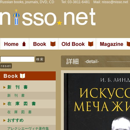
Russian books, journals, DVD, CD Tel: 03-3811-6481 Mail:
nisso@nisso.net
新 刊 書
新 刊 書
在 庫 図 書
在 庫 図 書
おすすめ
アレクシエーヴィチ著作集