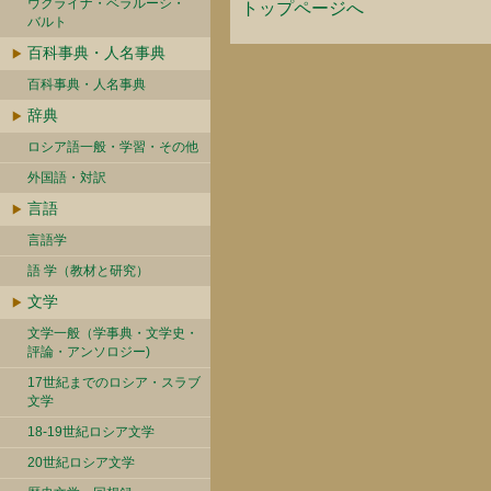
ウクライナ・ベラルーシ・
トップページへ
バルト
百科事典・人名事典
百科事典・人名事典
辞典
ロシア語一般・学習・その他
外国語・対訳
言語
言語学
語 学（教材と研究）
文学
文学一般（学事典・文学史・
評論・アンソロジー)
17世紀までのロシア・スラブ
文学
18-19世紀ロシア文学
20世紀ロシア文学