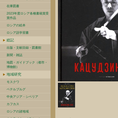
在庫図書
2023年度ロシア各種書籍賞受
賞作品
ロシアの絵本
ロシア語学習書
総記
出版・文献目録・図書館
新聞・雑誌
地図・ガイドブック（都市・
博物館）
地域研究
モスクワ
ペテルブルグ
中央アジア・シベリア
カフカス
ロシアの諸地域