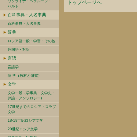
ウクライナ・ベラルーシ・
トップページへ
バルト
百科事典・人名事典
百科事典・人名事典
辞典
ロシア語一般・学習・その他
外国語・対訳
言語
言語学
語 学（教材と研究）
文学
文学一般（学事典・文学史・
評論・アンソロジー)
17世紀までのロシア・スラブ
文学
18-19世紀ロシア文学
20世紀ロシア文学