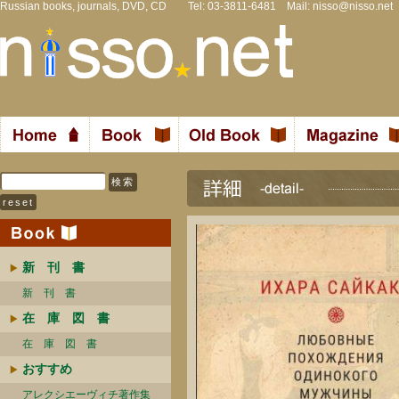
Russian books, journals, DVD, CD Tel: 03-3811-6481 Mail:
nisso@nisso.net
新 刊 書
新 刊 書
在 庫 図 書
在 庫 図 書
おすすめ
アレクシエーヴィチ著作集