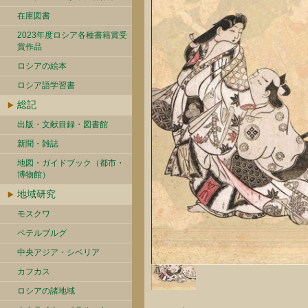
在庫図書
2023年度ロシア各種書籍賞受
賞作品
ロシアの絵本
ロシア語学習書
総記
出版・文献目録・図書館
新聞・雑誌
地図・ガイドブック（都市・
博物館）
地域研究
モスクワ
ペテルブルグ
中央アジア・シベリア
カフカス
ロシアの諸地域