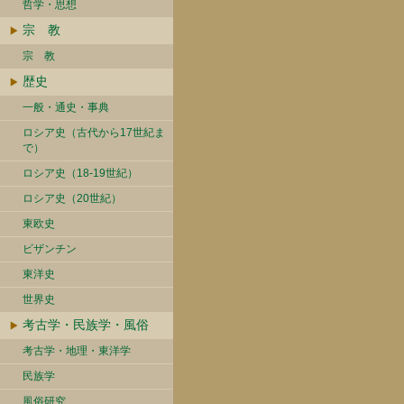
哲学・思想
宗 教
宗 教
歴史
一般・通史・事典
ロシア史（古代から17世紀ま
で）
ロシア史（18-19世紀）
ロシア史（20世紀）
東欧史
ビザンチン
東洋史
世界史
考古学・民族学・風俗
考古学・地理・東洋学
民族学
風俗研究