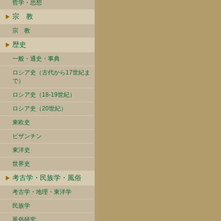
哲学・思想
宗 教
宗 教
歴史
一般・通史・事典
ロシア史（古代から17世紀ま
で）
ロシア史（18-19世紀）
ロシア史（20世紀）
東欧史
ビザンチン
東洋史
世界史
考古学・民族学・風俗
考古学・地理・東洋学
民族学
風俗研究