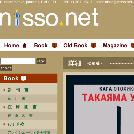
Russian books, journals, DVD, CD Tel: 03-3811-6481 Mail:
nisso@nisso.net
新 刊 書
新 刊 書
在 庫 図 書
在 庫 図 書
おすすめ
アレクシエーヴィチ著作集