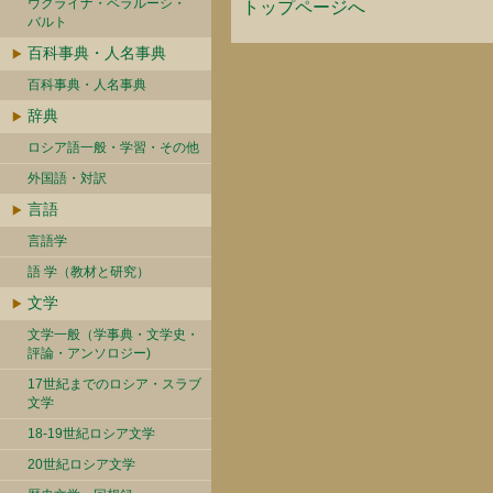
ウクライナ・ベラルーシ・
トップページへ
バルト
百科事典・人名事典
百科事典・人名事典
辞典
ロシア語一般・学習・その他
外国語・対訳
言語
言語学
語 学（教材と研究）
文学
文学一般（学事典・文学史・
評論・アンソロジー)
17世紀までのロシア・スラブ
文学
18-19世紀ロシア文学
20世紀ロシア文学