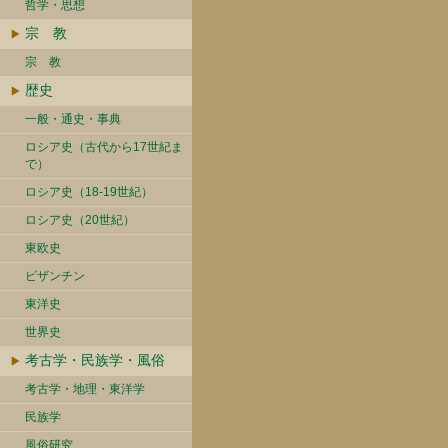
哲学・思想
宗 教
宗 教
歴史
一般・通史・事典
ロシア史（古代から17世紀ま
で）
ロシア史（18-19世紀）
ロシア史（20世紀）
東欧史
ビザンチン
東洋史
世界史
考古学・民族学・風俗
考古学・地理・東洋学
民族学
風俗研究