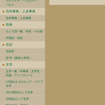
ウクライナ・ベラルーシ・
バルト
百科事典・人名事典
百科事典・人名事典
辞典
ロシア語一般・学習・その他
外国語・対訳
言語
言語学
語 学（教材と研究）
文学
文学一般（学事典・文学史・
評論・アンソロジー)
17世紀までのロシア・スラブ
文学
18-19世紀ロシア文学
20世紀ロシア文学