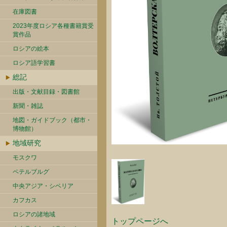
在庫図書
2023年度ロシア各種書籍賞受
賞作品
ロシアの絵本
ロシア語学習書
総記
出版・文献目録・図書館
新聞・雑誌
地図・ガイドブック（都市・
博物館）
地域研究
モスクワ
ペテルブルグ
中央アジア・シベリア
カフカス
ロシアの諸地域
トップページへ