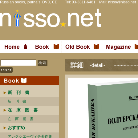
Russian books, journals, DVD, CD Tel: 03-3811-6481 Mail:
nisso@nisso.net
新 刊 書
新 刊 書
在 庫 図 書
在 庫 図 書
おすすめ
アレクシエーヴィチ著作集