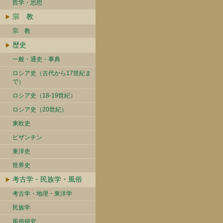
哲学・思想
宗 教
宗 教
歴史
一般・通史・事典
ロシア史（古代から17世紀ま
で）
ロシア史（18-19世紀）
ロシア史（20世紀）
東欧史
ビザンチン
東洋史
世界史
考古学・民族学・風俗
考古学・地理・東洋学
民族学
風俗研究