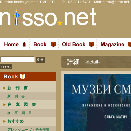
Russian books, journals, DVD, CD Tel: 03-3811-6481 Mail:
nisso@nisso.net
新 刊 書
新 刊 書
在 庫 図 書
在 庫 図 書
おすすめ
アレクシエーヴィチ著作集