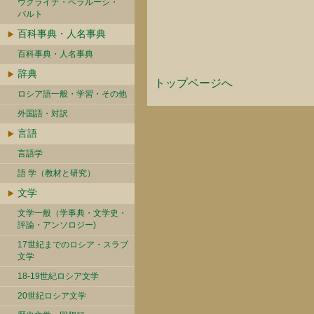
ウクライナ・ベラルーシ・
バルト
百科事典・人名事典
百科事典・人名事典
辞典
トップページへ
ロシア語一般・学習・その他
外国語・対訳
言語
言語学
語 学（教材と研究）
文学
文学一般（学事典・文学史・
評論・アンソロジー)
17世紀までのロシア・スラブ
文学
18-19世紀ロシア文学
20世紀ロシア文学