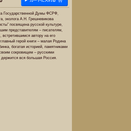
0
ата Государственной Думы ФСРФ,
та, эколога А.Н. Грешневикова
рсты” посвящена русской культуре,
чшим представителям – писателям,
, встретившимся автору на его
 главный герой книги – малая Родина
бинка, богатая историей, памятниками
своим сокровищем – русскими
 держится вся большая Россия.