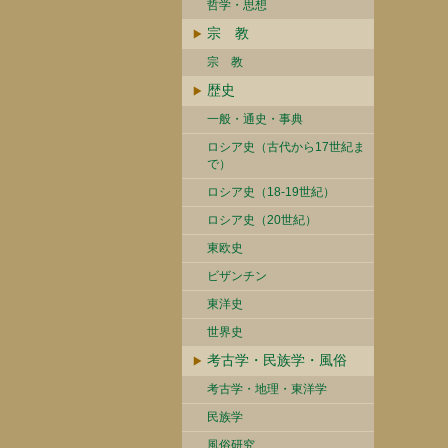
哲学・思想
宗 教
宗 教
歴史
一般・通史・事典
ロシア史（古代から17世紀ま
で）
ロシア史（18-19世紀）
ロシア史（20世紀）
東欧史
ビザンチン
東洋史
世界史
考古学・民族学・風俗
考古学・地理・東洋学
民族学
風俗研究