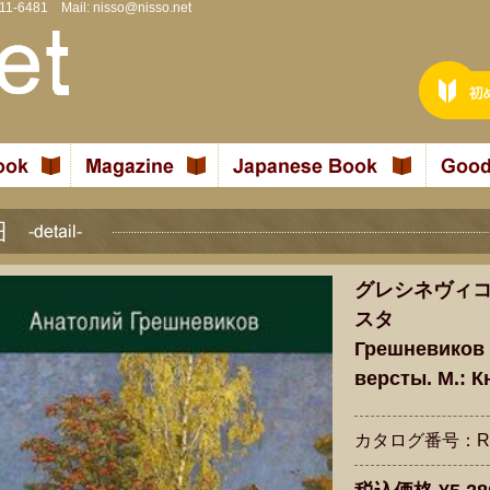
811-6481 Mail:
nisso@nisso.net
グレシネヴィ
スタ
Грешневиков 
версты. М.: К
カタログ番号：R2