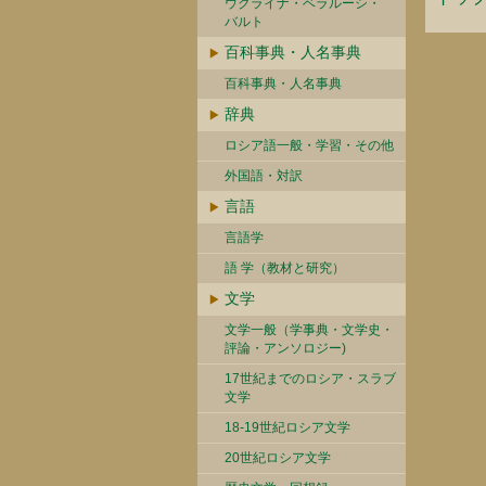
ウクライナ・ベラルーシ・
バルト
百科事典・人名事典
百科事典・人名事典
辞典
ロシア語一般・学習・その他
外国語・対訳
言語
言語学
語 学（教材と研究）
文学
文学一般（学事典・文学史・
評論・アンソロジー)
17世紀までのロシア・スラブ
文学
18-19世紀ロシア文学
20世紀ロシア文学