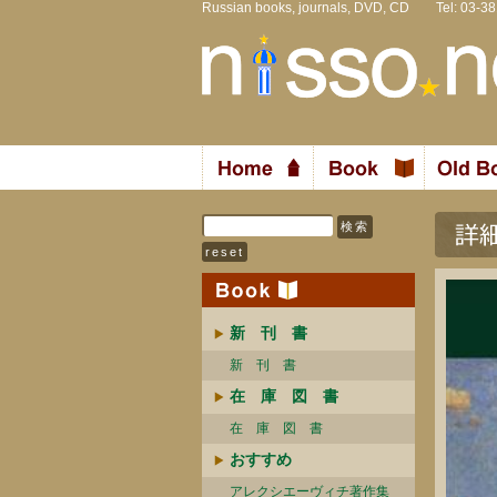
Russian books, journals, DVD, CD Tel: 03-3
新 刊 書
新 刊 書
在 庫 図 書
在 庫 図 書
おすすめ
アレクシエーヴィチ著作集