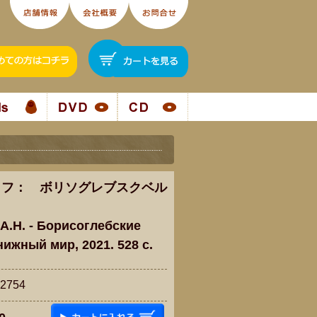
コフ： ボリソグレブスクベル
А.Н. - Борисоглебские
нижный мир, 2021. 528 c.
754