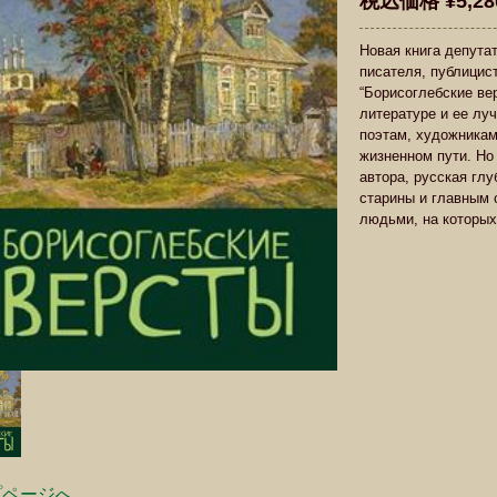
税込価格 ¥5,28
Новая книга депут
писателя, публицис
“Борисоглебские ве
литературе и ее лу
поэтам, художникам
жизненном пути. Но
автора, русская глу
старины и главным 
людьми, на которых
プページへ