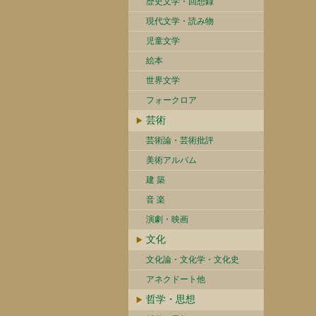
歴史文学・回想録
現代文学・読み物
児童文学
絵本
世界文学
フォークロア
芸術
芸術論・芸術批評
美術アルバム
建 築
音 楽
演劇・映画
文化
文化論・文化学・文化史
アネクドート他
哲学・思想