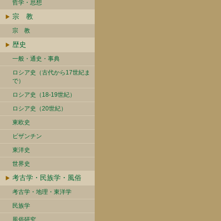
哲学・思想
宗 教
宗 教
歴史
一般・通史・事典
ロシア史（古代から17世紀ま
で）
ロシア史（18-19世紀）
ロシア史（20世紀）
東欧史
ビザンチン
東洋史
世界史
考古学・民族学・風俗
考古学・地理・東洋学
民族学
風俗研究