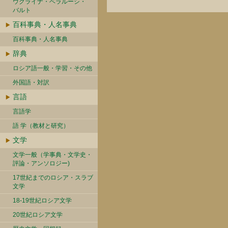
ウクライナ・ベラルーシ・
バルト
百科事典・人名事典
百科事典・人名事典
辞典
ロシア語一般・学習・その他
外国語・対訳
言語
言語学
語 学（教材と研究）
文学
文学一般（学事典・文学史・
評論・アンソロジー)
17世紀までのロシア・スラブ
文学
18-19世紀ロシア文学
20世紀ロシア文学