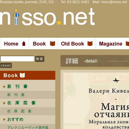
Russian books, journals, DVD, CD Tel: 03-3811-6481 Mail:
nisso@nisso.net
新 刊 書
新 刊 書
在 庫 図 書
在 庫 図 書
おすすめ
アレクシエーヴィチ著作集