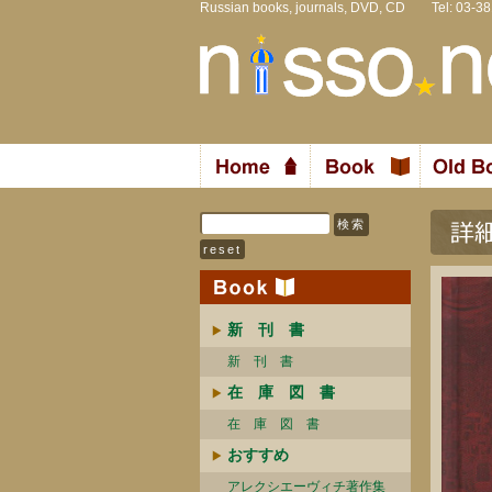
Russian books, journals, DVD, CD Tel: 03-3
新 刊 書
新 刊 書
在 庫 図 書
在 庫 図 書
おすすめ
アレクシエーヴィチ著作集