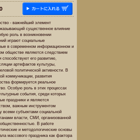
0
ство - важнейший элемент
 оказывающий существенное влияние
собую роль в возникновении
ний играют социальные
орые в современном информационном и
ом обществе являются следствием
и способствуют его развитию,
сляции артефактов культуры,
еловой политической активности. В
ой коммуникации, развития
рства формируется реальное
во. Особую роль в этих процессах
ультурные события, среди которых
ые праздники и являются
твом, важным инструментом
у всеми субъектами социальной
рганами власти, СМИ, организованной
 общественностью. В работе
тические и методологические основы
ала массового праздника как фактора