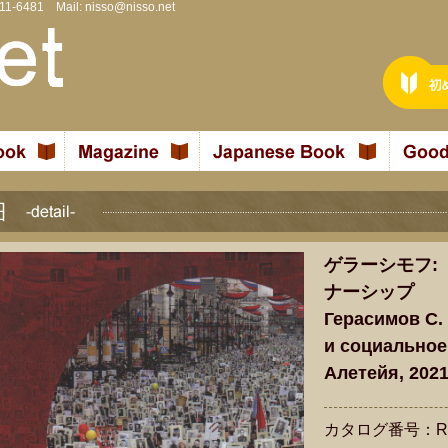
811-6481 Mail:
nisso@nisso.net
ゲラーシモフ:
ナーシップ
Герасимов С.
и социальное
Алетейя, 2021
カタログ番号：R2