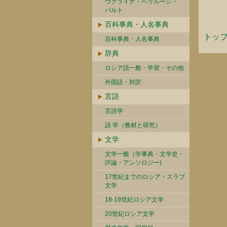
ウクライナ・ベラルーシ・
バルト
百科事典・人名事典
トッ
百科事典・人名事典
辞典
ロシア語一般・学習・その他
外国語・対訳
言語
言語学
語 学（教材と研究）
文学
文学一般（学事典・文学史・
評論・アンソロジー)
17世紀までのロシア・スラブ
文学
18-19世紀ロシア文学
20世紀ロシア文学