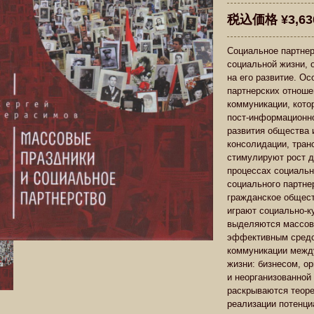
税込価格 ¥3,63
Социальное партнер
социальной жизни,
на его развитие. О
партнерских отноше
коммуникации, кот
пост-информационн
развития общества 
консолидации, тран
стимулируют рост д
процессах социальн
социального партне
гражданское общест
играют социально-к
выделяются массов
эффективным средс
коммуникации межд
жизни: бизнесом, о
и неорганизованной
раскрываются теоре
реализации потенци