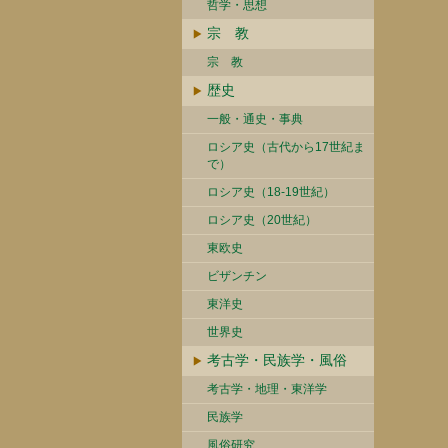
哲学・思想
宗 教
宗 教
歴史
一般・通史・事典
ロシア史（古代から17世紀ま
で）
ロシア史（18-19世紀）
ロシア史（20世紀）
東欧史
ビザンチン
東洋史
世界史
考古学・民族学・風俗
考古学・地理・東洋学
民族学
風俗研究