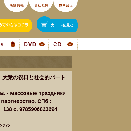
 大衆の祝日と社会的パート
 В. - Массовые праздники
 партнерство. СПб.:
. 138 c. 9785906823694
272