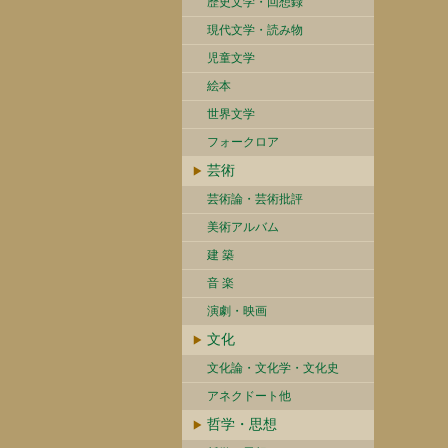
歴史文学・回想録
現代文学・読み物
児童文学
絵本
世界文学
フォークロア
芸術
芸術論・芸術批評
美術アルバム
建 築
音 楽
演劇・映画
文化
文化論・文化学・文化史
アネクドート他
哲学・思想