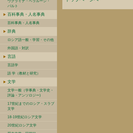
ウクライナ・ベラルーシ・
バルト
百科事典・人名事典
百科事典・人名事典
辞典
ロシア語一般・学習・その他
外国語・対訳
言語
言語学
語 学（教材と研究）
文学
文学一般（学事典・文学史・
評論・アンソロジー)
17世紀までのロシア・スラブ
文学
18-19世紀ロシア文学
20世紀ロシア文学