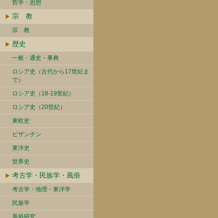
哲学・思想
宗 教
宗 教
歴史
一般・通史・事典
ロシア史（古代から17世紀ま
で）
ロシア史（18-19世紀）
ロシア史（20世紀）
東欧史
ビザンチン
東洋史
世界史
考古学・民族学・風俗
考古学・地理・東洋学
民族学
風俗研究