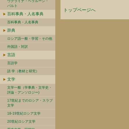
ウクライナ・ベラルーシ・
バルト
トップページへ
百科事典・人名事典
百科事典・人名事典
辞典
ロシア語一般・学習・その他
外国語・対訳
言語
言語学
語 学（教材と研究）
文学
文学一般（学事典・文学史・
評論・アンソロジー)
17世紀までのロシア・スラブ
文学
18-19世紀ロシア文学
20世紀ロシア文学