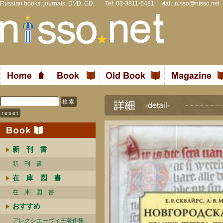
Russian books, journals, DVD, CD Tel: 03-3811-6481 Mail:
nisso@nisso.net
新 刊 書
新 刊 書
在 庫 図 書
在 庫 図 書
おすすめ
アレクシエーヴィチ著作集