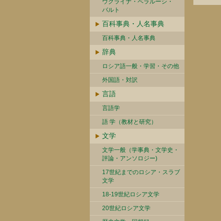
ウクライナ・ベラルーシ・
バルト
百科事典・人名事典
百科事典・人名事典
辞典
ロシア語一般・学習・その他
外国語・対訳
言語
言語学
語 学（教材と研究）
文学
文学一般（学事典・文学史・
評論・アンソロジー)
17世紀までのロシア・スラブ
文学
18-19世紀ロシア文学
20世紀ロシア文学