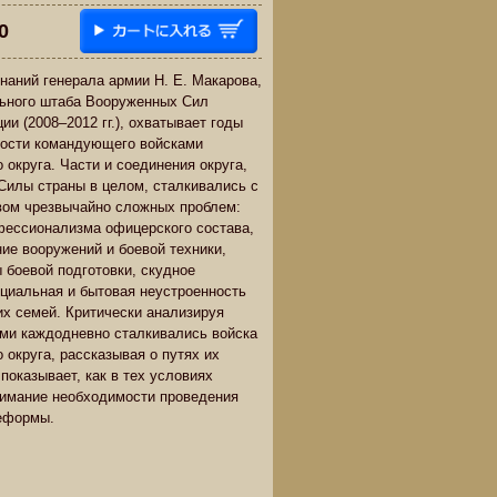
0
наний генерала армии Н. Е. Макарова,
льного штаба Вооруженных Сил
и (2008–2012 гг.), охватывает годы
ности командующего войсками
 округа. Части и соединения округа,
Силы страны в целом, сталкивались с
вом чрезвычайно сложных проблем:
фессионализма офицерского состава,
ние вооружений и боевой техники,
 боевой подготовки, скудное
циальная и бытовая неустроенность
х семей. Критически анализируя
ыми каждодневно сталкивались войска
 округа, рассказывая о путях их
показывает, как в тех условиях
имание необходимости проведения
реформы.