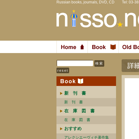
Russian books, journals, DVD, CD Tel: 03-3
新 刊 書
新 刊 書
在 庫 図 書
在 庫 図 書
おすすめ
アレクシエーヴィチ著作集