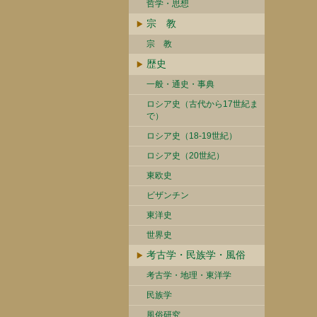
哲学・思想
宗 教
宗 教
歴史
一般・通史・事典
ロシア史（古代から17世紀ま
で）
ロシア史（18-19世紀）
ロシア史（20世紀）
東欧史
ビザンチン
東洋史
世界史
考古学・民族学・風俗
考古学・地理・東洋学
民族学
風俗研究