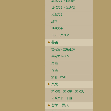
歴史文学・回想録
現代文学・読み物
児童文学
絵本
世界文学
フォークロア
芸術
芸術論・芸術批評
美術アルバム
建 築
音 楽
演劇・映画
文化
文化論・文化学・文化史
アネクドート他
哲学・思想