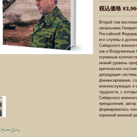
税込価格 ¥3,96
Второй том воспоми
начальника Генера
Российской Федераци
его службы в долж
Сибирского военного
как и Вооруженные 
огромным количест
низкий уровень про
критическое состоя
деградация системы
финансирование, со
военнослужащих и и
трудности, с котор
Сибирского военного
преодоления, автор 
формировалось пон
коренной военной 
プページへ