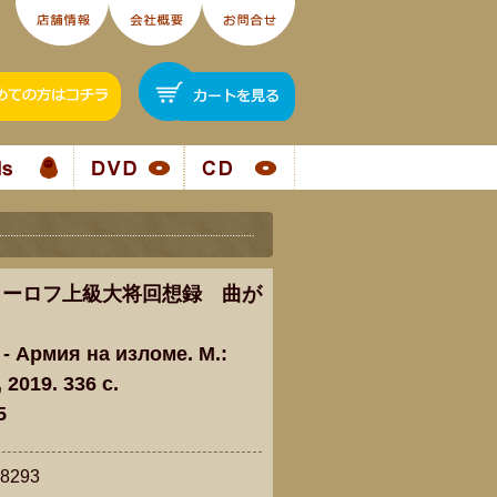
カーロフ上級大将回想録 曲が
 - Армия на изломе. М.:
 2019. 336 c.
5
293