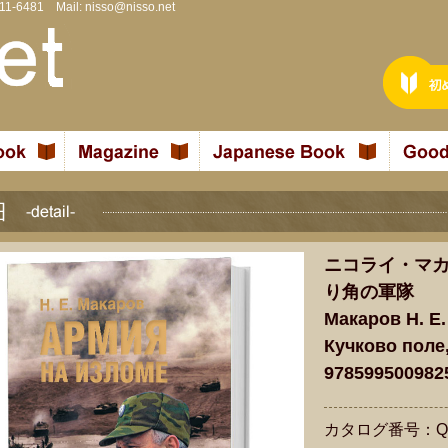
811-6481 Mail:
nisso@nisso.net
ニコライ・マ
り角の軍隊
Макаров Н. Е.
Кучково поле,
978599500982
カタログ番号：Q8