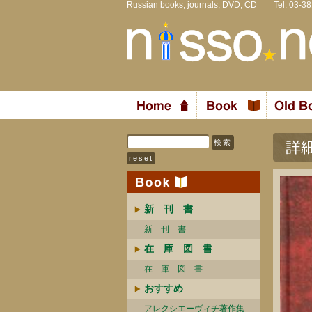
Russian books, journals, DVD, CD Tel: 03-3
新 刊 書
新 刊 書
在 庫 図 書
在 庫 図 書
おすすめ
アレクシエーヴィチ著作集