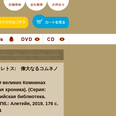
レトス: 偉大なるコムネノ
 О великих Комнинах
я хроника). (Серия:
ийская библиотека.
Пб.: Алетейя, 2019. 176 c.
4