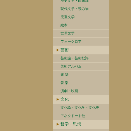
歴史文学・回想録
現代文学・読み物
児童文学
絵本
世界文学
フォークロア
芸術
芸術論・芸術批評
美術アルバム
建 築
音 楽
演劇・映画
文化
文化論・文化学・文化史
アネクドート他
哲学・思想