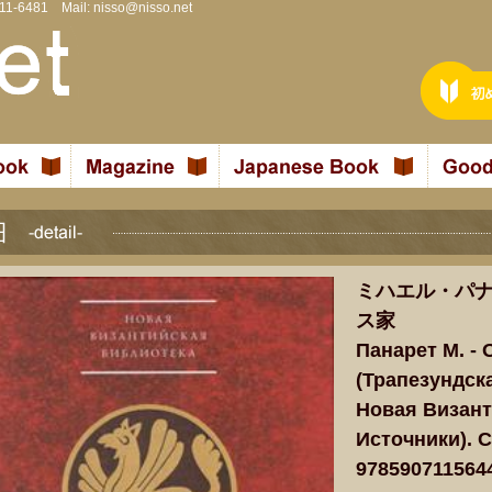
811-6481 Mail:
nisso@nisso.net
ミハエル・パナ
ス家
Панарет М. -
(Трапезундска
Новая Визант
Источники). С
978590711564