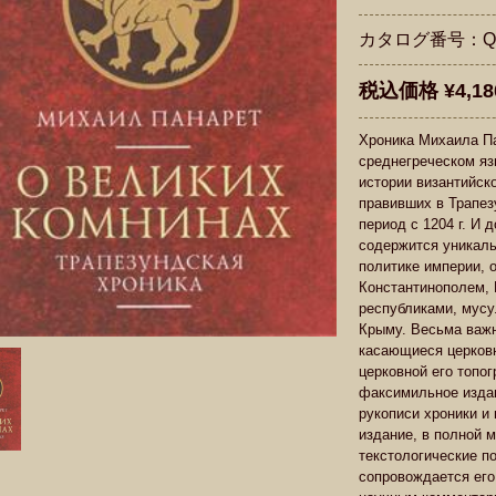
カタログ番号：Q6
税込価格 ¥4,18
Хроника Михаила Па
среднегреческом яз
истории византийск
правивших в Трапез
период с 1204 г. И 
содержится уникаль
политике империи, 
Константинополем, 
республиками, мус
Крыму. Весьма важн
касающиеся церковн
церковной его топо
факсимильное изда
рукописи хроники и 
издание, в полной
текстологические п
сопровождается его