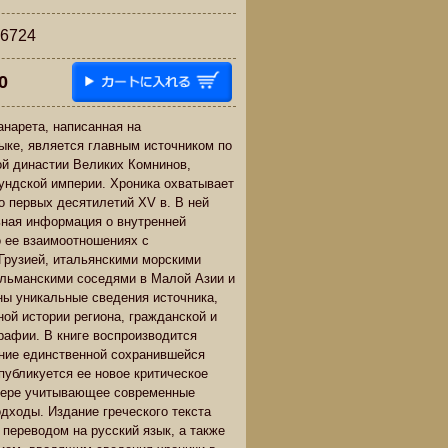
724
0
нарета, написанная на
ыке, является главным источником по
ой династии Великих Комнинов,
ундской империи. Хроника охватывает
до первых десятилетий XV в. В ней
ная информация о внутренней
о ее взаимоотношениях с
Грузией, итальянскими морскими
ульманскими соседями в Малой Азии и
ы уникальные сведения источника,
ой истории региона, гражданской и
графии. В книге воспроизводится
ние единственной сохранившейся
публикуется ее новое критическое
 мере учитывающее современные
одходы. Издание греческого текста
 переводом на русский язык, а также