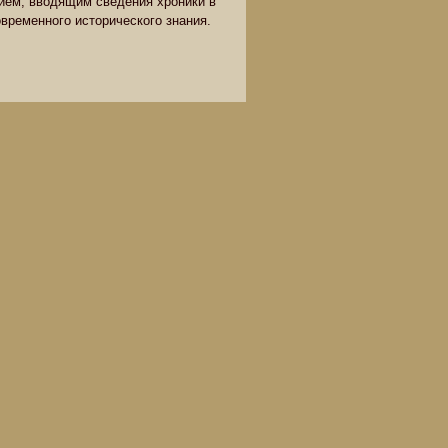
ием, вводящим сведения хроники в
овременного исторического знания.