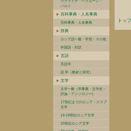
ウクライナ・ベラルーシ・
バルト
百科事典・人名事典
トッ
百科事典・人名事典
辞典
ロシア語一般・学習・その他
外国語・対訳
言語
言語学
語 学（教材と研究）
文学
文学一般（学事典・文学史・
評論・アンソロジー)
17世紀までのロシア・スラブ
文学
18-19世紀ロシア文学
20世紀ロシア文学