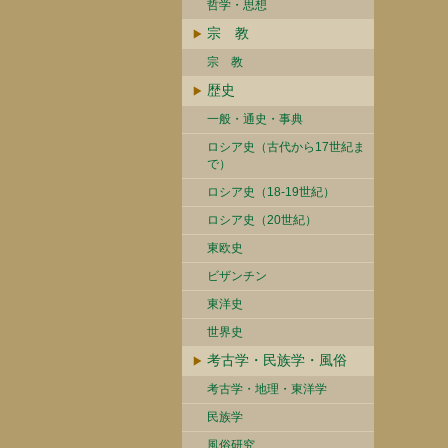
哲学・思想
宗 教
宗 教
歴史
一般・通史・事典
ロシア史（古代から17世紀ま
で）
ロシア史（18-19世紀）
ロシア史（20世紀）
東欧史
ビザンチン
東洋史
世界史
考古学・民族学・風俗
考古学・地理・東洋学
民族学
風俗研究