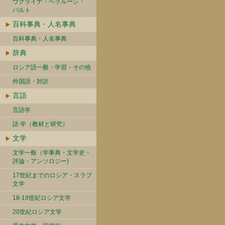
ウクライナ・ベラルーシ・
バルト
百科事典・人名事典
百科事典・人名事典
辞典
ロシア語一般・学習・その他
外国語・対訳
言語
言語学
語 学（教材と研究）
文学
文学一般（学事典・文学史・
評論・アンソロジー)
17世紀までのロシア・スラブ
文学
18-19世紀ロシア文学
20世紀ロシア文学