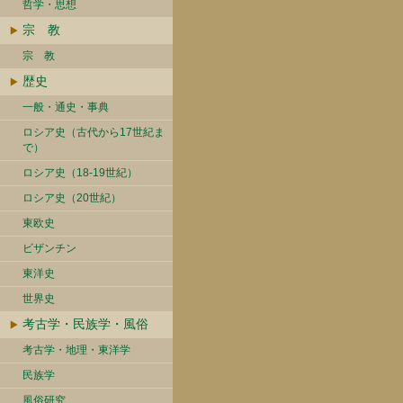
哲学・思想
宗 教
宗 教
歴史
一般・通史・事典
ロシア史（古代から17世紀ま
で）
ロシア史（18-19世紀）
ロシア史（20世紀）
東欧史
ビザンチン
東洋史
世界史
考古学・民族学・風俗
考古学・地理・東洋学
民族学
風俗研究