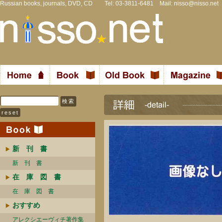
Russian books, journals, DVD, CD Tel: 03-3811-6481 Mail:
nisso@nisso.net
新 刊 書
新 刊 書
在 庫 図 書
在 庫 図 書
おすすめ
アレクシエーヴィチ著作集